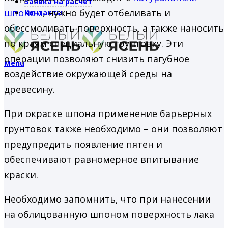
Заявка на расчет
шпоном
, нужно будет отбеливать и
Контакты
обессмоливать поверхность, а также наносить
по краям специальную грунтовку. Эти
операции позволяют снизить пагубное
Menu
воздействие окружающей среды на
древесину.
При окраске шпона применение барьерных
грунтовок также необходимо – они позволяют
предупредить появление пятен и
обеспечивают равномерное впитывание
краски.
Необходимо запомнить, что при нанесении
на облицованную шпоном поверхность лака