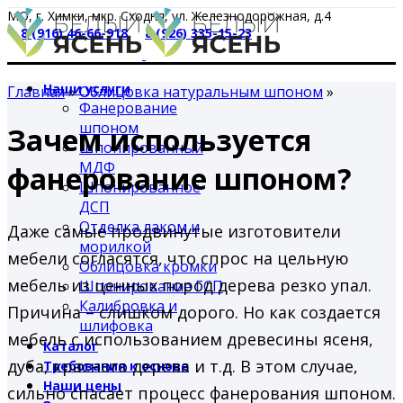
МО, г. Химки, мкр. Сходня, ул. Железнодорожная, д.4
8 (916) 46-66-918
8 (926) 335-15-23
Наши услуги
Главная
»
Облицовка натуральным шпоном
»
Фанерование
шпоном
Зачем используется
Шпонированный
МДФ
фанерование шпоном?
Шпонированное
ДСП
Отделка лаком и
Даже самые продвинутые изготовители
морилкой
мебели согласятся, что спрос на цельную
Облицовка кромки
мебель из ценных пород дерева резко упал.
Шпонирование ГСП
Калибровка и
Причина – слишком дорого. Но как создается
шлифовка
мебель с использованием древесины ясеня,
Каталог
дуба, красного дерева и т.д. В этом случае,
Требования к основе
Наши цены
сильно спасает процесс фанерования шпоном.