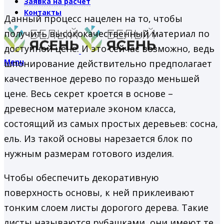
Заявка на расчет
Контакты
Данный процесс нацелен на то, чтобы
получить высококачественный материал по
доступной цене. И это сейчас возможно, ведь
Menu
шпонирование действительно предполагает
качественное дерево по гораздо меньшей
цене. Весь секрет кроется в основе –
древесном материале эконом класса,
состоящий из самых простых деревьев: сосна,
ель. Из такой основы нарезается блок по
нужным размерам готового изделия.
Чтобы обеспечить декоративную
поверхность основы, к ней приклеивают
тонким слоем листы дорогого дерева. Такие
листы называются рубашками, они имеют те