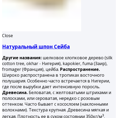
Close
Натуральный шпон Сейба
Другие названия:
шелковое хлопковое дерево (silk
cotton tree, okhar - Нигерия), kapokier, fuma (Заир),
fromager (Франция), цейба.
Распространение.
Широко распространена в тропиках восточного
полушария. Особенно часто встречается в Нигерии,
где после вырубки дает интенсивную поросль.
Древесина.
Беловатая, с желтоватыми штрихами и
полосками, или сероватая, нередко с розовым
оттенком. Часто бывает с косослоем (наклонными
волокнами). Текстура крупная. Древесина мягкая и
3
легкая. Плотность ее в сухом состоянии 350кг/м
.