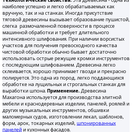
Технологические свойства.
Эта древесина - одна из
наиболее успешно и легко обрабатываемых как
вручную, так и на станках. Иногда присутствие
тяговой древесины вызывает образование пушистой,
слегка размочаленной поверхности в процессе
машинной обработки и требует длительного
интенсивного шлифования. При наличии ворсистых
участков для получения превосходного качества
чистовой обработки обычно бывает достаточно
использовать острые режущие кромки инструментов
с последующим шлифованием. Древесина легко
склеивается, хорошо принимает гвозди и прекрасно
полируется. Это одна из пород, легко поддающихся
обработке на лущильных и строгальных станках для
выработки шпона.
Применение.
Древесина
Махагона используется для производства элитной
мебели и краснодеревных изделии, панелей, роялей и
других музыкальных инструментов, обшивки
маломерных судов, изготовлении лекал, шаблонов,
форм, арок, токарных изделий,
шпонированных
панелей
и кухонных фасадов.