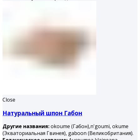
Close
Натуральный шпон Габон
Другие названия:
okoume (Габон),n'goumi, okume
(Экваториальная Гвинея), gaboon (Великобритания).
Ботаническое название:
Aucoumea klaineana