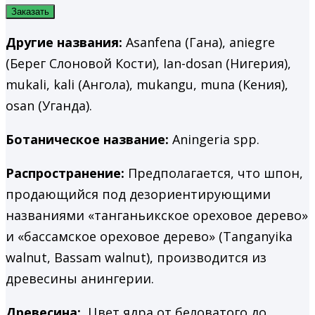
Заказать
Другие названия:
Asanfena (Гана), aniegre
(Берег Слоновой Кости), Ian-dosan (Нигерия),
mukali, kali (Ангола), mukangu, muna (Ке­ния),
osan (Уганда).
Ботаническое название:
Aningeria spp.
Распространение:
Предполагается, что шпон,
продающийся под дезориентирующими
названиями «танганьикское ореховое дерево»
и «бассамское ореховое дерево» (Tanganyika
walnut, Bassam walnut), производится из
древесины анингерии.
Древесина:
Цвет ядра от беловатого до