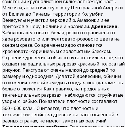
свиетении крупнолистной включает южную часть
Мексики, атлантическую зону Центральной Америки
от Белиза до Панамы, территории Колумбии.
Венесуэлы и участки верховий р. Амазонки и ее
притоков в Перу, Боливии и Бразилии.
Древесина.
Заболонь желтовато-белая, резко отграничена от
ядра розоватого или желтовато-розового цвета на
свежем срезе. Со временем ядро становится
красновато-коричневым с золотистым блеском.
Строение древесины обычно путано-свилеватое, что
создает на радиальных разрезах красивый полосатый
рисунок. Текстура от очень мелкой до средней по
размеру и однородная. Для этой древесины, обычны
отложения темной камеди в сосудах, иногда заметны
белые отложения. Как правило, на продольных
тангенциальных разрезах наблюдаются струйчатые
узоры с рябью. Показатели плотности составляют
3
560 - 600 кг/м
. Считается, что плотность и
технические свойства древесины, заготовленной в
разных странах, не имеют заметных различий.