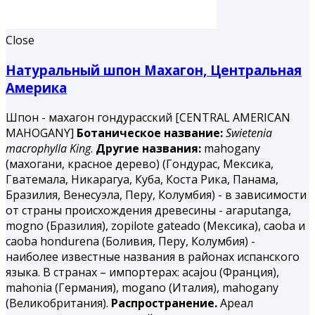
Close
Натуральный шпон Махагон, Центральная
Америка
Шпон - махагон гондурасский [CENTRAL AMERICAN
MAHOGANY]
Ботаническое название:
Swietenia
macrophylla King
.
Другие названия:
mahogany
(махогани, красное дерево) (Гондурас, Мексика,
Гватемала, Никарагуа, Куба, Коста Рика, Панама,
Бразилия, Венесуэла, Перу, Колумбия) - в зависимости
от страны происхождения древесины - araputanga,
mogno (Бразилия), zopilote gateado (Мексика), саоbа и
caoba hondurena (Боливия, Перу, Колумбия) -
наиболее известные названия в районах испанского
языка. В странах – импортерах: acajou (Франция),
mahonia (Германия), mogano (Италия), mahogany
(Великобритания).
Распространение.
Ареал