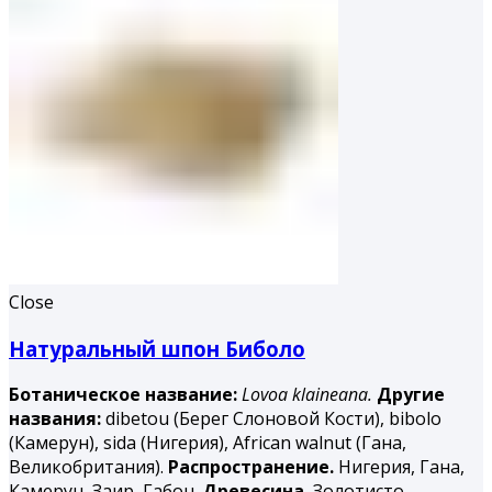
Close
Натуральный шпон Биболо
Ботаническое название:
Lovoa klaineana.
Другие
названия:
dibetou (Берег Слоновой Кости), bibolo
(Камерун), sida (Нигерия), African walnut (Гана,
Великобритания).
Распространение.
Нигерия, Гана,
Камерун, Заир, Габон.
Древесина.
Золотисто-