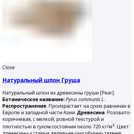
Close
Натуральный шпон Груша
Натуральный шпон из древесины груши [Pear].
Ботаническое название:
Pyrus
communis
L.
Распространение
. Произрастает на сухих равнинах в
Европе и западной части Азии.
Древесина
. Розовато-
коричневая, с мелкой, ровной тексту­рой и
3
плотностью в сухом состоянии около 720 кг/м
. Цвет
древесины у старых деревьев она обычно темнее,