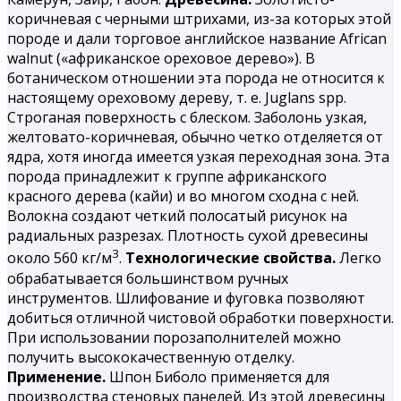
коричневая с черными штрихами, из-за которых этой
породе и дали торговое английское название African
walnut («африканское ореховое дерево»). В
ботаническом отношении эта порода не относится к
настоящему ореховому дереву, т. е. Juglans spp.
Строганая поверхность с блеском. Заболонь узкая,
желтовато-коричневая, обычно четко отделяется от
ядра, хотя иногда имеется узкая переходная зона. Эта
порода принадлежит к группе африканского
красного дерева (кайи) и во многом сходна с ней.
Волокна создают четкий полосатый рисунок на
радиальных разрезах. Плотность сухой древесины
3
около 560 кг/м
.
Технологические свойства.
Легко
обрабатывается большинством ручных
инструментов. Шлифование и фуговка позволяют
добиться отличной чистовой обработки поверхности.
При использовании порозаполнителей можно
получить высококачественную отделку.
Применение.
Шпон Биболо применяется для
производства стеновых панелей. Из этой древесины