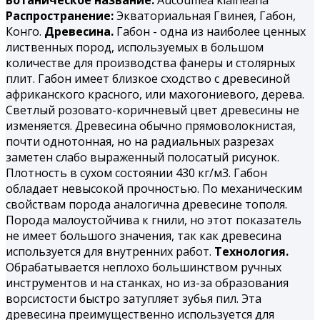
Распространение:
Экваториальная Гвинея, Габон,
Конго.
Древесина.
Габон - одна из наиболее ценных
лиственных пород, используемых в большом
количестве для производства фанеры и столярных
плит. Габон имеет близкое сходство с древесиной
африканского красного, или махогониевого, дерева.
Светлый розовато-коричневый цвет древесины не
изменяется. Древесина обычно прямоволокнистая,
почти однотонная, но на радиальных разрезах
заметен слабо выраженный полосатый рисунок.
Плотность в сухом состоянии 430 кг/м3. Габон
обладает невысокой прочностью. По механическим
свойствам порода аналогична древесине тополя.
Порода малоустойчива к гнили, но этот показатель
не имеет большого значения, так как древесина
используется для внутренних работ.
Технология.
Обрабатывается неплохо большинством ручных
инструментов и на станках, но из-за образования
ворсистости быстро затупляет зубья пил. Эта
древесина преимущественно используется для