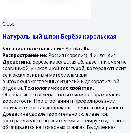
Close
Натуральный шпон Берёза карельская
Ботаническое название:
Betula alba.
Распространение:
Россия (Карелия), Финляндия.
Древесина.
Берёза карельская обладает ни с чем не
сравнимой, уникальной текстурой, которая относит
её к эксклюзивным материалам для
высокохудожественных изделий и декоративной
отделки.
Технологические свойства.
Обрабатывается легко, но воз­можно образование
ворсистости. При строгании и профилиро­вании
получается чистая доброкачественная поверхность.
Дре­весина удовлетворительно склеивается,
протравливается кра­сителями и полируется, отлично
обтачивается на токарных станках. Высушенная