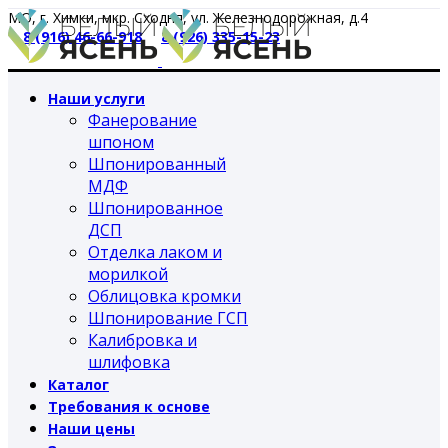
МО, г. Химки, мкр. Сходня, ул. Железнодорожная, д.4
8 (916) 46-66-918
8 (926) 335-15-23
Наши услуги
Фанерование
шпоном
Шпонированный
МДФ
Шпонированное
ДСП
Отделка лаком и
морилкой
Облицовка кромки
Шпонирование ГСП
Калибровка и
шлифовка
Каталог
Требования к основе
Наши цены