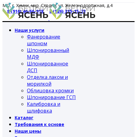
МО, г. Химки, мкр. Сходня, ул. Железнодорожная, д.4
8 (916) 46-66-918
8 (926) 335-15-23
Наши услуги
Фанерование
шпоном
Шпонированный
МДФ
Шпонированное
ДСП
Отделка лаком и
морилкой
Облицовка кромки
Шпонирование ГСП
Калибровка и
шлифовка
Каталог
Требования к основе
Наши цены