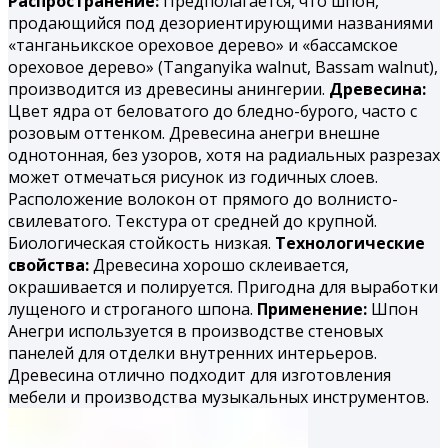
Распространение:
Предполагается, что шпон,
продающийся под дезориентирующими названиями
«танганьикское ореховое дерево» и «бассамское
ореховое дерево» (Tanganyika walnut, Bassam walnut),
производится из древесины анингерии.
Древесина:
Цвет ядра от беловатого до бледно-бурого, часто с
розовым оттенком. Древесина анегри внешне
однотонная, без узоров, хотя на радиальных разрезах
может отмечаться рисунок из годичных слоев.
Расположение волокон от прямого до волнисто-
свилеватого. Текстура от средней до крупной.
Биологическая стойкость низкая.
Технологические
свойства:
Древесина хорошо склеивается,
окрашивается и полируется. При­годна для выработки
лущеного и строганого шпона.
Применение:
Шпон
Анегри используется в производстве стеновых
панелей для отделки внутренних интерьеров.
Древесина отлично подходит для изготовления
мебели и производства музыкальных инструментов.