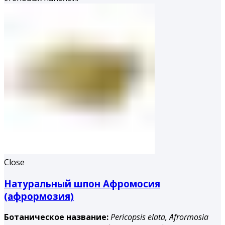
Close
Натуральный шпон Афромосия
(афрормозия)
Ботаническое название:
Pericopsis elata,
Afrormosia