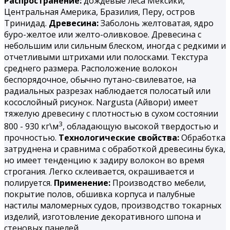
Распространение:
дождевые леса Мексики,
Центральная Америка, Бразилия, Перу, остров
Тринидад.
Древесина:
Заболонь желтоватая, ядро
буро-желтое или желто-оливковое. Древесина с
небольшим или сильным блеском, иногда с редкими и
отчетливыми штрихами или полосками. Текстура
среднего размера. Расположение волокон
беспорядочное, обычно путано-свилеватое, на
радиальных разрезах наблюдается полосатый или
косослойный рисунок. Nargusta (Айвори) имеет
тяжелую древесину с плотностью в сухом состоянии
3
800 - 930 кг\м
, обладающую высокой твердостью и
прочностью.
Технологические свойства:
Обработка
затруднена и сравнима с обработкой древесины бука,
но имеет тенденцию к задиру волокон во время
строгания. Легко склеивается, окрашивается и
полируется.
Применение:
Производство мебели,
покрытие полов, обшивка корпуса и палубные
настилы маломерных судов, производство токарных
изделий, изготовление декоративного шпона и
стеновых панелей.