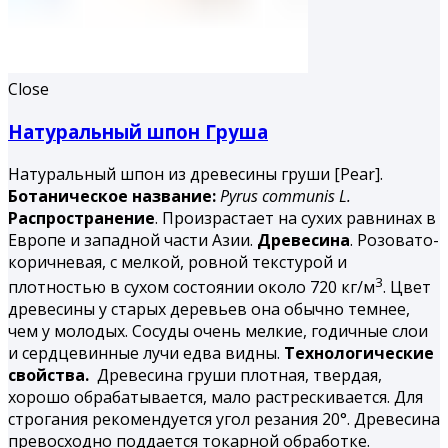
Close
Натуральный шпон Груша
Натуральный шпон из древесины груши [Pear].
Ботаническое название:
Pyrus
communis
L.
Распространение
. Произрастает на сухих равнинах в
Европе и западной части Азии.
Древесина
. Розовато-
коричневая, с мелкой, ровной тексту­рой и
3
плотностью в сухом состоянии около 720 кг/м
. Цвет
древесины у старых деревьев она обычно темнее,
чем у молодых. Сосуды очень мелкие, годичные слои
и сердцевинные лучи едва видны.
Технологические
свойства.
Древесина груши плотная, твердая,
хорошо обрабатывается, мало растрескивается. Для
строгания рекомендуется угол резания 20°. Древесина
превосходно под­дается токарной обработке.