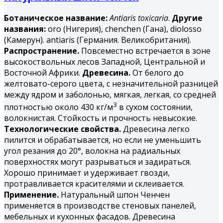
Ботаническое название:
Antiaris toxicaria
.
Другие
названия:
oro (Нигерия), chenchen (Гана), diolosso
(Камерун). antiaris (Германия. Великобритания).
Распространение.
Повсеместно встречается в зоне
высокоствольных лесов Западной, Центральной и
Восточной Африки.
Древесина.
От белого до
желтовато-серого цвета, с незначительной разницей
между ядром и заболонью, мягкая, легкая, со средней
3
плотностью около 430 кг/м
в сухом состоянии,
волокнистая. Стойкость и прочность невысокие.
Технологические свойства.
Древесина легко
пилится и обрабатывается, но если не уменьшить
угол резания до 20°, волокна на радиальных
поверхностях могут разрываться и задираться.
Хорошо принимает и удерживает гвозди,
протравливается красителями и склеивается.
Применение.
Натуральный шпон Ченчен
применяется в производстве стеновых панелей,
мебельных и кухонных фасадов. Древесина