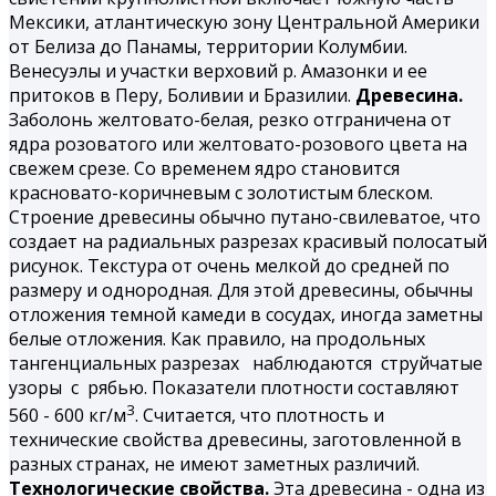
Мексики, атлантическую зону Центральной Америки
от Белиза до Панамы, территории Колумбии.
Венесуэлы и участки верховий р. Амазонки и ее
притоков в Перу, Боливии и Бразилии.
Древесина.
Заболонь желтовато-белая, резко отграничена от
ядра розоватого или желтовато-розового цвета на
свежем срезе. Со временем ядро становится
красновато-коричневым с золотистым блеском.
Строение древесины обычно путано-свилеватое, что
создает на радиальных разрезах красивый полосатый
рисунок. Текстура от очень мелкой до средней по
размеру и однородная. Для этой древесины, обычны
отложения темной камеди в сосудах, иногда заметны
белые отложения. Как правило, на продольных
тангенциальных разрезах наблюдаются струйчатые
узоры с рябью. Показатели плотности составляют
3
560 - 600 кг/м
. Считается, что плотность и
технические свойства древесины, заготовленной в
разных странах, не имеют заметных различий.
Технологические свойства.
Эта древесина - одна из