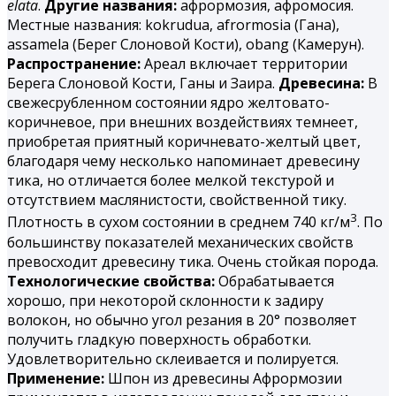
elata
.
Другие названия:
афрормозия, афромосия.
Местные названия: kokrudua, afrormosia (Гана),
assamela (Берег Слоновой Кости), obang (Камерун).
Распространение:
Ареал включает территории
Берега Слоновой Кости, Ганы и Заира.
Древесина:
В
свежесрубленном состоянии ядро желтовато-
коричневое, при внешних воздействиях темнеет,
приобретая приятный коричневато-желтый цвет,
благодаря чему несколько напоминает древесину
тика, но отличается более мелкой текстурой и
отсутствием маслянистости, свойственной тику.
3
Плотность в сухом состоянии в среднем 740 кг/м
. По
большинству показателей механических свойств
превосходит древесину тика. Очень стойкая порода.
Технологические свойства:
Обрабатывается
хорошо, при некоторой склонности к задиру
волокон, но обычно угол резания в 20° позволяет
получить гладкую поверхность обработки.
Удовлетворительно склеивается и полируется.
Применение:
Шпон из древесины Афрормозии