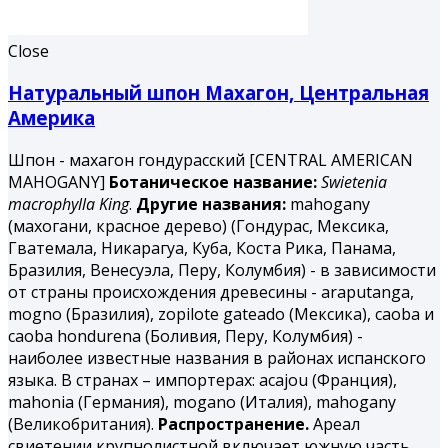
Close
Натуральный шпон Махагон, Центральная
Америка
Шпон - махагон гондурасский [CENTRAL AMERICAN
MAHOGANY]
Ботаническое название:
Swietenia
macrophylla King
.
Другие названия:
mahogany
(махогани, красное дерево) (Гондурас, Мексика,
Гватемала, Никарагуа, Куба, Коста Рика, Панама,
Бразилия, Венесуэла, Перу, Колумбия) - в зависимости
от страны происхождения древесины - araputanga,
mogno (Бразилия), zopilote gateado (Мексика), саоbа и
caoba hondurena (Боливия, Перу, Колумбия) -
наиболее известные названия в районах испанского
языка. В странах – импортерах: acajou (Франция),
mahonia (Германия), mogano (Италия), mahogany
(Великобритания).
Распространение.
Ареал
свиетении крупнолистной включает южную часть