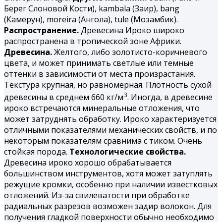
Берег Слоновой Кости), kambala (Заир), bang
(Камерун), moreira (Ангола), tule (Мозамбик).
Распространение.
Древесина Ироко широко
распространена в тропической зоне Африки.
Древесина.
Желтого, либо золотисто-коричневого
цвета, и может принимать светлые или темные
оттенки в зависимости от места произрастания.
Текстура крупная, но равномерная. Плотность сухой
3
древесины в среднем 660 кг/м
. Иногда, в древесине
ироко встречаются минеральные отложения, что
может затруднять обработку. Ироко характеризуется
отличными показателями механических свойств, и по
некоторым показателям сравнима с тиком. Очень
стойкая порода.
Технологические свойства.
Древесина ироко хорошо обрабатывается
большинством инструментов, хотя может затуплять
режущие кромки, особенно при наличии известковых
отложений. Из-за свилеватости при обработке
радиальных разрезов возможен задир волокон. Для
получения гладкой поверхности обычно необходимо