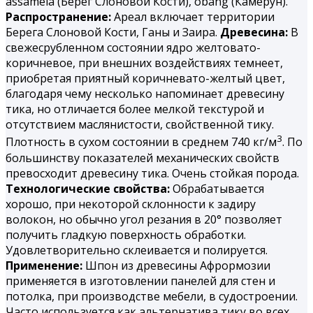
assamela (Берег Слоновой Кости), obang (Камерун).
Распространение:
Ареал включает территории
Берега Слоновой Кости, Ганы и Заира.
Древесина:
В
свежесрубленном состоянии ядро желтовато-
коричневое, при внешних воздействиях темнеет,
приобретая приятный коричневато-желтый цвет,
благодаря чему несколько напоминает древесину
тика, но отличается более мелкой текстурой и
отсутствием маслянистости, свойственной тику.
3
Плотность в сухом состоянии в среднем 740 кг/м
. По
большинству показателей механических свойств
превосходит древесину тика. Очень стойкая порода.
Технологические свойства:
Обрабатывается
хорошо, при некоторой склонности к задиру
волокон, но обычно угол резания в 20° позволяет
получить гладкую поверхность обработки.
Удовлетворительно склеивается и полируется.
Применение:
Шпон из древесины Афрормозии
применяется в изготовлении панелей для стен и
потолка, при производстве мебели, в судостроении.
Часто используется как альтернатива тику во всех