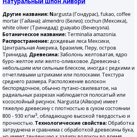
Натуральный шпон Айвори
Другие названия: N
argusta (Гондурас), fukao, coffee
mortar (Гайана); almendro (Белиз); cochun (Мексика),
white oliver (Тринидад); guayabo (Венесуэла).
Ботаническое название:
Terminalia amazonia.
Распространение:
дождевые леса Мексики,
Центральная Америка, Бразилия, Перу, остров
Тринидад.
Древесина:
Заболонь желтоватая, ядро
буро-желтое или желто-оливковое. Древесина с
небольшим или сильным блеском, иногда с редкими и
отчетливыми штрихами или полосками. Текстура
среднего размера. Расположение волокон
беспорядочное, обычно путано-свилеватое, на
радиальных разрезах наблюдается полосатый или
косослойный рисунок. Nargusta (Айвори) имеет
тяжелую древесину с плотностью в сухом состоянии
3
800 - 930 кг\м
, обладающую высокой твердостью и
прочностью.
Технологические свойства:
Обработка
затруднена и сравнима с обработкой древесины бука,
но имеет тенденцию к задиру волокон во время