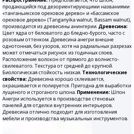
продающийся под дезориентирующими названиями
«танганьикское ореховое дерево» и «бассамское
ореховое дерево» (Tanganyika walnut, Bassam walnut),
производится из древесины анингерии.
Древесина:
Цвет ядра от беловатого до бледно-бурого, часто с
розовым оттенком. Древесина анегри внешне
однотонная, без узоров, хотя на радиальных разрезах
может отмечаться рисунок из годичных слоев.
Расположение волокон от прямого до волнисто-
свилеватого. Текстура от средней до крупной.
Биологическая стойкость низкая.
Технологические
свойства:
Древесина хорошо склеивается,
окрашивается и полируется. При­годна для выработки
лущеного и строганого шпона.
Применение:
Шпон
Анегри используется в производстве стеновых
панелей для отделки внутренних интерьеров.
Древесина отлично подходит для изготовления
мебели и производства музыкальных инструментов.