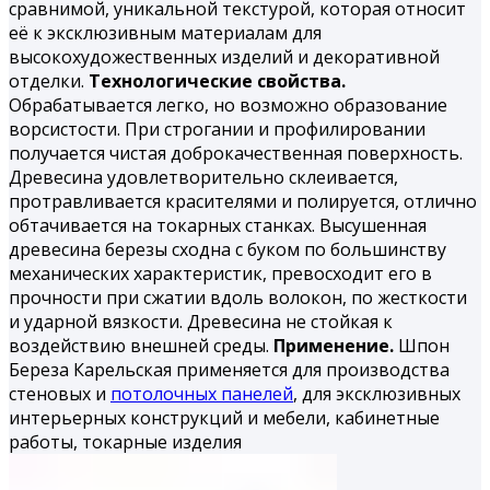
сравнимой, уникальной текстурой, которая относит
её к эксклюзивным материалам для
высокохудожественных изделий и декоративной
отделки.
Технологические свойства.
Обрабатывается легко, но воз­можно образование
ворсистости. При строгании и профилиро­вании
получается чистая доброкачественная поверхность.
Дре­весина удовлетворительно склеивается,
протравливается кра­сителями и полируется, отлично
обтачивается на токарных станках. Высушенная
древесина березы сходна с буком по большинству
механических характеристик, превосходит его в
прочности при сжатии вдоль волокон, по жесткости
и удар­ной вязкости. Древесина не стойкая к
воздействию внешней среды.
Применение.
Шпон
Береза Карельская применяется для производства
стеновых и
потолочных панелей
, для эксклюзивных
интерьерных конструкций и мебели, кабинетные
работы, токарные из­делия