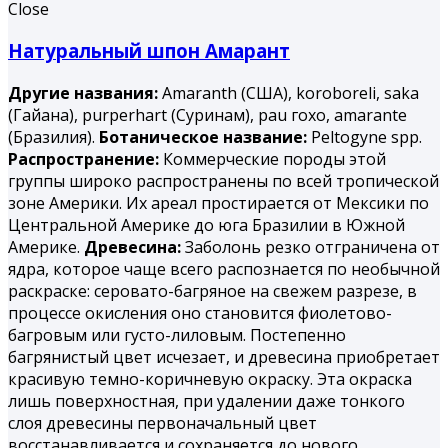
Close
Натуральный шпон Амарант
Другие названия:
Amaranth (США), koroboreli, saka
(Гайана), purperhart (Суринам), раu гохо, amarantе
(Бразилия).
Ботаническое название:
Peltogyne spp.
Распространение:
Коммерческие породы этой
группы широко распространены по всей тропической
зоне Америки. Их ареал простирается от Мексики по
Центральной Америке до юга Бразилии в Южной
Америке.
Древесина:
Заболонь резко отграничена от
ядра, которое чаще всего распознается по необычной
раскраске: серовато-багряное на свежем разрезе, в
процессе окисления оно становится фиолетово-
багровым или густо-лиловым. Постепенно
багрянистый цвет исчезает, и древесина приобретает
красивую темно-коричневую окраску. Эта окраска
лишь поверхностная, при удалении даже тонкого
слоя древесины первоначальный цвет
восстанавливается и сохраняется до нового