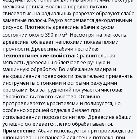
мелкая и ровная. Волокна нередко путано-
свилеватые, на радиальных разрезах образуют слабо
заметные полосы. Редко встречается декоративный
рисунок. Плотность древесины абачи в сухом
3
состоянии около 390 кг/м
. Несмотря на легкость,
древесина обладает неплохими показателями
прочности. Древесина абачи нестойкая.
Технологические свойства:
Сравнительная
мягкость древесины облегчает ее ручную и
машинную обработку. Во избежание задира и
выкрашивания поверхности желательно применять
инструменты с тонкими и острыми режущими
кромками. Без затруднений получается чистовая
обработка высокого качества. Отлично
протравливается красителями и полируется, но
особенно хорошей отделка бывает при
использовании порозаполнителя. Древесина абаши
успешно склеивается, легко обрабатывается.
Применение:
Абачи используется при производстве
шпонированных панелей для стен и потолка, при