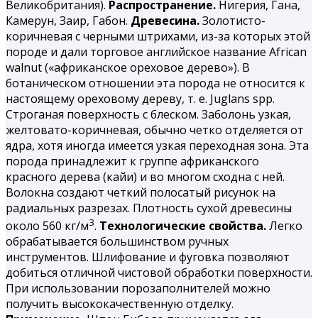
Великобритания).
Распространение.
Нигерия, Гана,
Камерун, Заир, Габон.
Древесина.
Золотисто-
коричневая с черными штрихами, из-за которых этой
породе и дали торговое английское название African
walnut («африканское ореховое дерево»). В
ботаническом отношении эта порода не относится к
настоящему ореховому дереву, т. е. Juglans spp.
Строганая поверхность с блеском. Заболонь узкая,
желтовато-коричневая, обычно четко отделяется от
ядра, хотя иногда имеется узкая переходная зона. Эта
порода принадлежит к группе африканского
красного дерева (кайи) и во многом сходна с ней.
Волокна создают четкий полосатый рисунок на
радиальных разрезах. Плотность сухой древесины
3
около 560 кг/м
.
Технологические свойства.
Легко
обрабатывается большинством ручных
инструментов. Шлифование и фуговка позволяют
добиться отличной чистовой обработки поверхности.
При использовании порозаполнителей можно
получить высококачественную отделку.