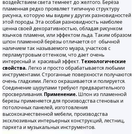
воздействием света темнеет до желтого. Берёза
пламенная редко проявляет типичную структуру
рисунка, которую мы видим у других разновидностей
этой породы. Эта особая разновидность наиболее
ценна своей декоративностью, обладая рисунком
язычков пламени, или эффектом льда. Таким образом
шпон
пламенной берёзы
отличается от обычной
наличием так называемого муара, участков с
перламутровым оттенком, что дает очень
интересный и красивый эффект.
Технологические
свойства.
Легко и просто обрабатывается любыми
инструментами. Строганные поверхности получаются
очень гладкими. Легко окрашивается и полируется.
Соединение шурупами требуют предварительного
просверливания.
Применение.
Шпон из пламенной
березы применяется для производства стеновых и
потолочных панелей, изготовления
высококачественной мебели, производства
эксклюзивных интерьерных конструкций, лестниц,
паркета и музыкальных инструментов.