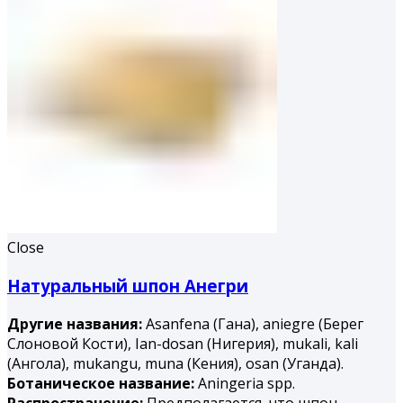
Close
Натуральный шпон Анегри
Другие названия:
Asanfena (Гана), aniegre (Берег
Слоновой Кости), Ian-dosan (Нигерия), mukali, kali
(Ангола), mukangu, muna (Ке­ния), osan (Уганда).
Ботаническое название:
Aningeria spp.
Распространение:
Предполагается, что шпон,