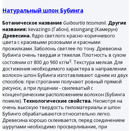
Натуральный шпон Бубинга
Ботаническое название
Guibourtia tessmanii.
Другие
названия:
kevazingo (Габон), essingang (Камерун)
Древесина.
Ядро светлого красно-коричневого
цвета с красивыми розовыми и красными
прожилками. Заболонь светлее по тону. Древесина
Бубинга
очень твердая и тяжелая. Плотность в сухом
3
состоянии от 800 до 960 кг/м
. Текстура мелкая. Для
достижения необходимого характера в направлении
волокон шпон Бубинга изготавливают одним из двух
способов: при строгании получают ровный прямой
рисунок, а при лущении - свилеватый с
концентрическим расположением волокон (Бубинга
помеле).
Технологические свойства.
Несмотря на
очень высокую твердость пиломатериалы и шпон
Бубинго обрабатываются относительно легко.
Древесина хорошо склеивается, перед соединением
шурупами необходимо просверливание, при