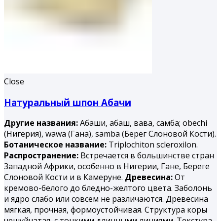
Close
Натуральный шпон Абачи
Другие названия:
Абаши, абаш, вава, самба; obechi
(Нигерия), wawa (Гана), samba (Берег Слоновой Кости).
Ботаническое название:
Triplochiton scleroxilon.
Распространение:
Встречается в большинстве стран
Западной Африки, особенно в Нигерии, Гане, Береге
Слоновой Кости и в Камеруне.
Древесина:
От
кремово-белого до бледно-желтого цвета. Заболонь
и ядро слабо или совсем не различаются. Древесина
мягкая, прочная, формоустойчивая. Структура коры
чешуйчатая, с тонкими длинными линиями. Текстура