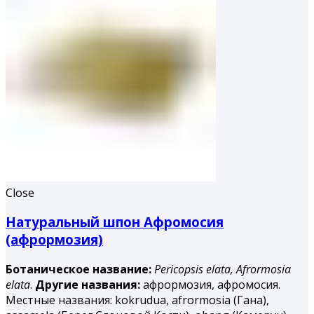
Close
Натуральный шпон Афромосия
(афрормозия)
Ботаническое название:
Pericopsis elata,
Afrormosia
elata
.
Другие названия:
афрормозия, афромосия.
Местные названия: kokrudua, afrormosia (Гана),