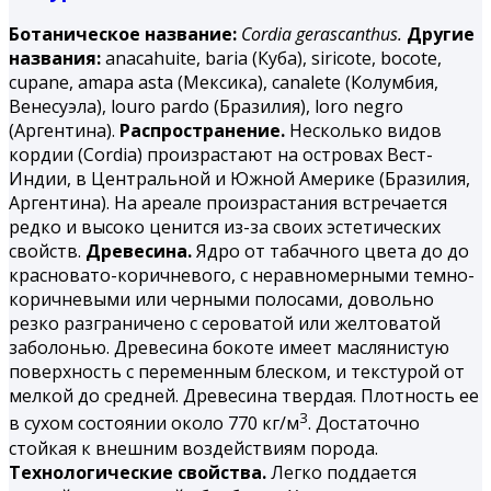
Ботаническое название:
Cordia gerascanthus.
Другие
названия:
аnacahuite, baria (Куба), siricote, bocote,
cupane, amapa asta (Мексика), canalete (Колумбия,
Венесуэла), louro pardo (Бразилия), loro negro
(Аргентина).
Распространение.
Несколько видов
кордии (Cordia) произрастают на островах Вест-
Индии, в Центральной и Южной Америке (Бразилия,
Аргентина). На ареале произрастания встречается
редко и высоко ценится из-за своих эстетических
свойств.
Древесина.
Ядро от табачного цвета до до
красновато-коричневого, с неравномерными темно-
коричневыми или черными полосами, довольно
резко разграничено с сероватой или желтоватой
заболонью. Древесина бокоте имеет маслянистую
поверхность с переменным блеском, и текстурой от
мелкой до средней. Древесина твердая. Плотность ее
3
в сухом состоянии около 770 кг/м
. Достаточно
стойкая к внешним воздействиям порода.
Технологические свойства.
Легко поддается