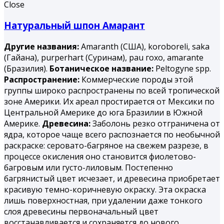
Close
Натуральный шпон Амарант
Другие названия:
Amaranth (США), koroboreli, saka
(Гайана), purperhart (Суринам), раu гохо, amarantе
(Бразилия).
Ботаническое название:
Peltogyne spp.
Распространение:
Коммерческие породы этой
группы широко распространены по всей тропической
зоне Америки. Их ареал простирается от Мексики по
Центральной Америке до юга Бразилии в Южной
Америке.
Древесина:
Заболонь резко отграничена от
ядра, которое чаще всего распознается по необычной
раскраске: серовато-багряное на свежем разрезе, в
процессе окисления оно становится фиолетово-
багровым или густо-лиловым. Постепенно
багрянистый цвет исчезает, и древесина приобретает
красивую темно-коричневую окраску. Эта окраска
лишь поверхностная, при удалении даже тонкого
слоя древесины первоначальный цвет
восстанавливается и сохраняется до нового