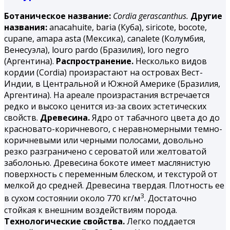
Ботаническое название:
Cordia gerascanthus.
Другие
названия:
аnacahuite, baria (Куба), siricote, bocote,
cupane, amapa asta (Мексика), canalete (Колумбия,
Венесуэла), louro pardo (Бразилия), loro negro
(Аргентина).
Распространение.
Несколько видов
кордии (Cordia) произрастают на островах Вест-
Индии, в Центральной и Южной Америке (Бразилия,
Аргентина). На ареале произрастания встречается
редко и высоко ценится из-за своих эстетических
свойств.
Древесина.
Ядро от табачного цвета до до
красновато-коричневого, с неравномерными темно-
коричневыми или черными полосами, довольно
резко разграничено с сероватой или желтоватой
заболонью. Древесина бокоте имеет маслянистую
поверхность с переменным блеском, и текстурой от
мелкой до средней. Древесина твердая. Плотность ее
3
в сухом состоянии около 770 кг/м
. Достаточно
стойкая к внешним воздействиям порода.
Технологические свойства.
Легко поддается