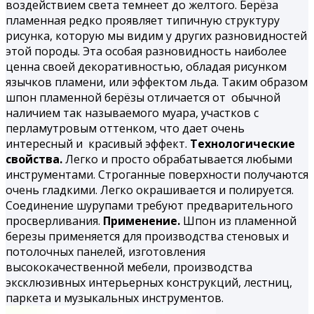
воздействием света темнеет до желтого. Берёза
пламенная редко проявляет типичную структуру
рисунка, которую мы видим у других разновидностей
этой породы. Эта особая разновидность наиболее
ценна своей декоративностью, обладая рисунком
язычков пламени, или эффектом льда. Таким образом
шпон
пламенной берёзы
отличается от обычной
наличием так называемого муара, участков с
перламутровым оттенком, что дает очень
интересный и красивый эффект.
Технологические
свойства.
Легко и просто обрабатывается любыми
инструментами. Строганные поверхности получаются
очень гладкими. Легко окрашивается и полируется.
Соединение шурупами требуют предварительного
просверливания.
Применение.
Шпон из пламенной
березы применяется для производства стеновых и
потолочных панелей, изготовления
высококачественной мебели, производства
эксклюзивных интерьерных конструкций, лестниц,
паркета и музыкальных инструментов.