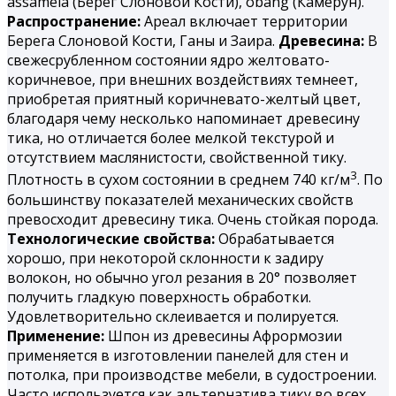
assamela (Берег Слоновой Кости), obang (Камерун).
Распространение:
Ареал включает территории
Берега Слоновой Кости, Ганы и Заира.
Древесина:
В
свежесрубленном состоянии ядро желтовато-
коричневое, при внешних воздействиях темнеет,
приобретая приятный коричневато-желтый цвет,
благодаря чему несколько напоминает древесину
тика, но отличается более мелкой текстурой и
отсутствием маслянистости, свойственной тику.
3
Плотность в сухом состоянии в среднем 740 кг/м
. По
большинству показателей механических свойств
превосходит древесину тика. Очень стойкая порода.
Технологические свойства:
Обрабатывается
хорошо, при некоторой склонности к задиру
волокон, но обычно угол резания в 20° позволяет
получить гладкую поверхность обработки.
Удовлетворительно склеивается и полируется.
Применение:
Шпон из древесины Афрормозии
применяется в изготовлении панелей для стен и
потолка, при производстве мебели, в судостроении.
Часто используется как альтернатива тику во всех