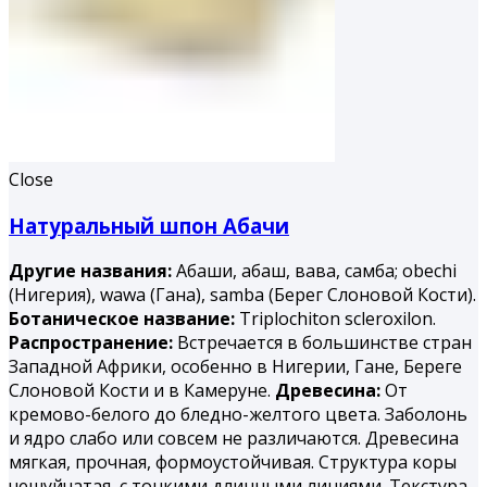
Close
Натуральный шпон Абачи
Другие названия:
Абаши, абаш, вава, самба; obechi
(Нигерия), wawa (Гана), samba (Берег Слоновой Кости).
Ботаническое название:
Triplochiton scleroxilon.
Распространение:
Встречается в большинстве стран
Западной Африки, особенно в Нигерии, Гане, Береге
Слоновой Кости и в Камеруне.
Древесина:
От
кремово-белого до бледно-желтого цвета. Заболонь
и ядро слабо или совсем не различаются. Древесина
мягкая, прочная, формоустойчивая. Структура коры
чешуйчатая, с тонкими длинными линиями. Текстура