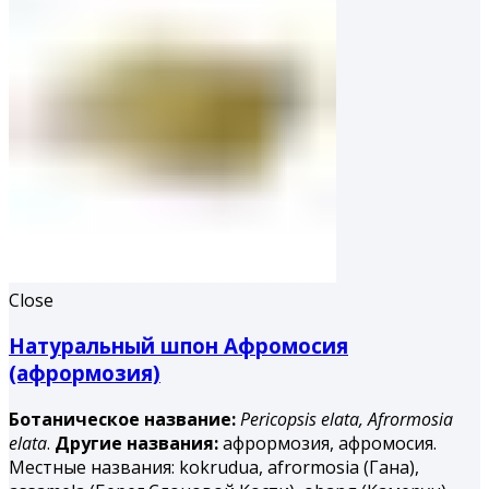
Close
Натуральный шпон Афромосия
(афрормозия)
Ботаническое название:
Pericopsis elata,
Afrormosia
elata
.
Другие названия:
афрормозия, афромосия.
Местные названия: kokrudua, afrormosia (Гана),