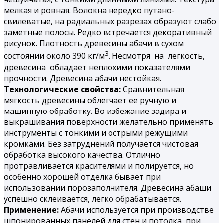
мелкая и ровная. Волокна нередко путано-
свилеватые, на радиальных разрезах образуют слабо
заметные полосы. Редко встречается декоративный
рисунок. Плотность древесины абачи в сухом
3
состоянии около 390 кг/м
. Несмотря на легкость,
древесина обладает неплохими показателями
прочности. Древесина абачи нестойкая.
Технологические свойства:
Сравнительная
мягкость древесины облегчает ее ручную и
машинную обработку. Во избежание задира и
выкрашивания поверхности желательно применять
инструменты с тонкими и острыми режущими
кромками. Без затруднений получается чистовая
обработка высокого качества. Отлично
протравливается красителями и полируется, но
особенно хорошей отделка бывает при
использовании порозаполнителя. Древесина абаши
успешно склеивается, легко обрабатывается.
Применение:
Абачи используется при производстве
шпонированных панелей для стен и потолка, при