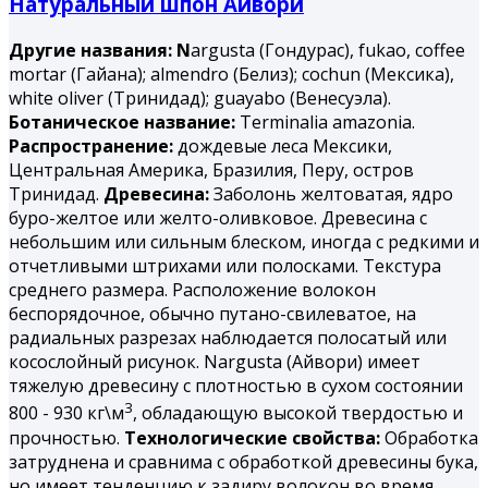
Натуральный шпон Айвори
Другие названия: N
argusta (Гондурас), fukao, coffee
mortar (Гайана); almendro (Белиз); cochun (Мексика),
white oliver (Тринидад); guayabo (Венесуэла).
Ботаническое название:
Terminalia amazonia.
Распространение:
дождевые леса Мексики,
Центральная Америка, Бразилия, Перу, остров
Тринидад.
Древесина:
Заболонь желтоватая, ядро
буро-желтое или желто-оливковое. Древесина с
небольшим или сильным блеском, иногда с редкими и
отчетливыми штрихами или полосками. Текстура
среднего размера. Расположение волокон
беспорядочное, обычно путано-свилеватое, на
радиальных разрезах наблюдается полосатый или
косослойный рисунок. Nargusta (Айвори) имеет
тяжелую древесину с плотностью в сухом состоянии
3
800 - 930 кг\м
, обладающую высокой твердостью и
прочностью.
Технологические свойства:
Обработка
затруднена и сравнима с обработкой древесины бука,
но имеет тенденцию к задиру волокон во время