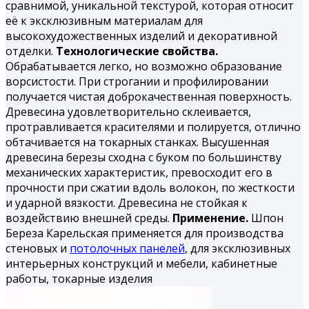
сравнимой, уникальной текстурой, которая относит
её к эксклюзивным материалам для
высокохудожественных изделий и декоративной
отделки.
Технологические свойства.
Обрабатывается легко, но воз­можно образование
ворсистости. При строгании и профилиро­вании
получается чистая доброкачественная поверхность.
Дре­весина удовлетворительно склеивается,
протравливается кра­сителями и полируется, отлично
обтачивается на токарных станках. Высушенная
древесина березы сходна с буком по большинству
механических характеристик, превосходит его в
прочности при сжатии вдоль волокон, по жесткости
и удар­ной вязкости. Древесина не стойкая к
воздействию внешней среды.
Применение.
Шпон
Береза Карельская применяется для производства
стеновых и
потолочных панелей
, для эксклюзивных
интерьерных конструкций и мебели, кабинетные
работы, токарные из­делия