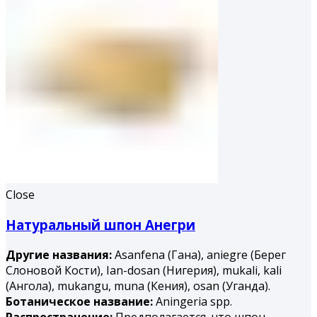
Close
Натуральный шпон Анегри
Другие названия:
Asanfena (Гана), aniegre (Берег
Слоновой Кости), Ian-dosan (Нигерия), mukali, kali
(Ангола), mukangu, muna (Ке­ния), osan (Уганда).
Ботаническое название:
Aningeria spp.
Распространение:
Предполагается, что шпон,