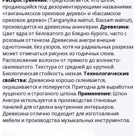
продающийся под дезориентирующими названиями
«танганьикское ореховое дерево» и «бассамское
ореховое дерево» (Tanganyika walnut, Bassam walnut),
производится из древесины анингерии.
Древесина:
Цвет ядра от беловатого до бледно-бурого, часто с
розовым оттенком. Древесина анегри внешне
однотонная, без узоров, хотя на радиальных разрезах
может отмечаться рисунок из годичных слоев.
Расположение волокон от прямого до волнисто-
свилеватого. Текстура от средней до крупной.
Биологическая стойкость низкая.
Технологические
свойства:
Древесина хорошо склеивается,
окрашивается и полируется. При­годна для выработки
лущеного и строганого шпона.
Применение:
Шпон
Анегри используется в производстве стеновых
панелей для отделки внутренних интерьеров.
Древесина отлично подходит для изготовления
мебели и производства музыкальных инструментов.