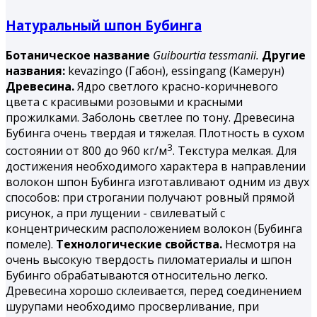
Натуральный шпон Бубинга
Ботаническое название
Guibourtia tessmanii.
Другие
названия:
kevazingo (Габон), essingang (Камерун)
Древесина.
Ядро светлого красно-коричневого
цвета с красивыми розовыми и красными
прожилками. Заболонь светлее по тону. Древесина
Бубинга
очень твердая и тяжелая. Плотность в сухом
3
состоянии от 800 до 960 кг/м
. Текстура мелкая. Для
достижения необходимого характера в направлении
волокон шпон Бубинга изготавливают одним из двух
способов: при строгании получают ровный прямой
рисунок, а при лущении - свилеватый с
концентрическим расположением волокон (Бубинга
помеле).
Технологические свойства.
Несмотря на
очень высокую твердость пиломатериалы и шпон
Бубинго обрабатываются относительно легко.
Древесина хорошо склеивается, перед соединением
шурупами необходимо просверливание, при