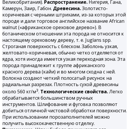
Великобритания).
Распространение.
Нигерия, Гана,
Камерун, Заир, Габон.
Древесина.
Золотисто-
коричневая с черными штрихами, из-за которых этой
породе и дали торговое английское название African
walnut («африканское ореховое дерево»). В
ботаническом отношении эта порода не относится к
настоящему ореховому дереву, т. е. Juglans spp.
Строганая поверхность с блеском. Заболонь узкая,
желтовато-коричневая, обычно четко отделяется от
ядра, хотя иногда имеется узкая переходная зона. Эта
порода принадлежит к группе африканского
красного дерева (кайи) и во многом сходна с ней.
Волокна создают четкий полосатый рисунок на
радиальных разрезах. Плотность сухой древесины
3
около 560 кг/м
.
Технологические свойства.
Легко
обрабатывается большинством ручных
инструментов. Шлифование и фуговка позволяют
добиться отличной чистовой обработки поверхности.
При использовании порозаполнителей можно
получить высококачественную отделку.