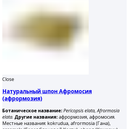
Close
Натуральный шпон Афромосия
(афрормозия)
Ботаническое название:
Pericopsis elata,
Afrormosia
elata
.
Другие названия:
афрормозия, афромосия.
Местные названия: kokrudua, afrormosia (Гана),