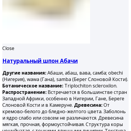
Close
Натуральный шпон Абачи
Другие названия:
Абаши, абаш, вава, самба; obechi
(Нигерия), wawa (Гана), samba (Берег Слоновой Кости).
Ботаническое название:
Triplochiton scleroxilon.
Распространение:
Встречается в большинстве стран
Западной Африки, особенно в Нигерии, Гане, Береге
Слоновой Кости и в Камеруне.
Древесина:
От
кремово-белого до бледно-желтого цвета. Заболонь
и ядро слабо или совсем не различаются. Древесина
мягкая, прочная, формоустойчивая. Структура коры
чешуйчатая, с тонкими длинными линиями. Текстура