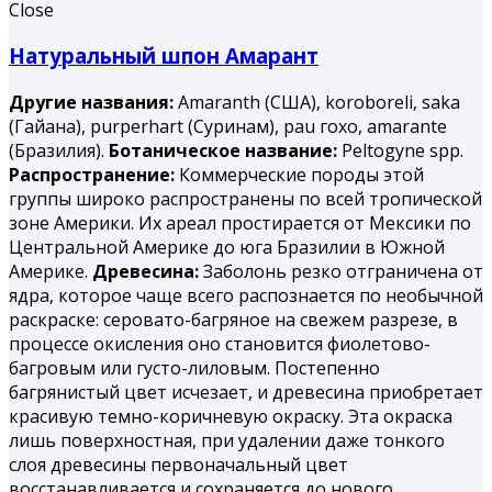
Close
Натуральный шпон Амарант
Другие названия:
Amaranth (США), koroboreli, saka
(Гайана), purperhart (Суринам), раu гохо, amarantе
(Бразилия).
Ботаническое название:
Peltogyne spp.
Распространение:
Коммерческие породы этой
группы широко распространены по всей тропической
зоне Америки. Их ареал простирается от Мексики по
Центральной Америке до юга Бразилии в Южной
Америке.
Древесина:
Заболонь резко отграничена от
ядра, которое чаще всего распознается по необычной
раскраске: серовато-багряное на свежем разрезе, в
процессе окисления оно становится фиолетово-
багровым или густо-лиловым. Постепенно
багрянистый цвет исчезает, и древесина приобретает
красивую темно-коричневую окраску. Эта окраска
лишь поверхностная, при удалении даже тонкого
слоя древесины первоначальный цвет
восстанавливается и сохраняется до нового