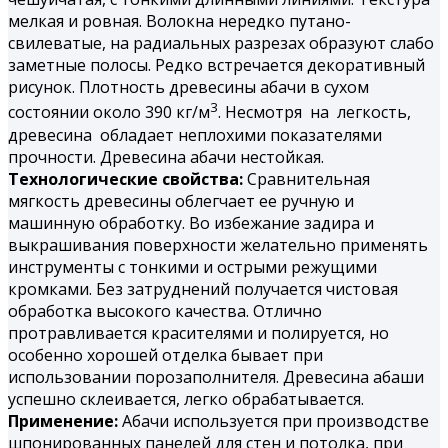
мелкая и ровная. Волокна нередко путано-
свилеватые, на радиальных разрезах образуют слабо
заметные полосы. Редко встречается декоративный
рисунок. Плотность древесины абачи в сухом
3
состоянии около 390 кг/м
. Несмотря на легкость,
древесина обладает неплохими показателями
прочности. Древесина абачи нестойкая.
Технологические свойства:
Сравнительная
мягкость древесины облегчает ее ручную и
машинную обработку. Во избежание задира и
выкрашивания поверхности желательно применять
инструменты с тонкими и острыми режущими
кромками. Без затруднений получается чистовая
обработка высокого качества. Отлично
протравливается красителями и полируется, но
особенно хорошей отделка бывает при
использовании порозаполнителя. Древесина абаши
успешно склеивается, легко обрабатывается.
Применение:
Абачи используется при производстве
шпонированных панелей для стен и потолка, при