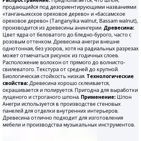
продающийся под дезориентирующими названиями
«танганьикское ореховое дерево» и «бассамское
ореховое дерево» (Tanganyika walnut, Bassam walnut),
производится из древесины анингерии.
Древесина:
Цвет ядра от беловатого до бледно-бурого, часто с
розовым оттенком. Древесина анегри внешне
однотонная, без узоров, хотя на радиальных разрезах
может отмечаться рисунок из годичных слоев.
Расположение волокон от прямого до волнисто-
свилеватого. Текстура от средней до крупной.
Биологическая стойкость низкая.
Технологические
свойства:
Древесина хорошо склеивается,
окрашивается и полируется. При­годна для выработки
лущеного и строганого шпона.
Применение:
Шпон
Анегри используется в производстве стеновых
панелей для отделки внутренних интерьеров.
Древесина отлично подходит для изготовления
мебели и производства музыкальных инструментов.