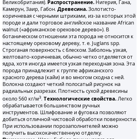
Великобритания).
Распространение.
Нигерия, Гана,
Камерун, Заир, Габон.
Древесина.
Золотисто-
коричневая с черными штрихами, из-за которых этой
породе и дали торговое английское название African
walnut («африканское ореховое дерево»). В
ботаническом отношении эта порода не относится к
настоящему ореховому дереву, т. е. Juglans spp.
Строганая поверхность с блеском. Заболонь узкая,
желтовато-коричневая, обычно четко отделяется от
ядра, хотя иногда имеется узкая переходная зона. Эта
порода принадлежит к группе африканского
красного дерева (кайи) и во многом сходна с ней.
Волокна создают четкий полосатый рисунок на
радиальных разрезах. Плотность сухой древесины
3
около 560 кг/м
.
Технологические свойства.
Легко
обрабатывается большинством ручных
инструментов. Шлифование и фуговка позволяют
добиться отличной чистовой обработки поверхности.
При использовании порозаполнителей можно
получить высококачественную отделку.