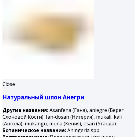
Close
Натуральный шпон Анегри
Другие названия:
Asanfena (Гана), aniegre (Берег
Слоновой Кости), Ian-dosan (Нигерия), mukali, kali
(Ангола), mukangu, muna (Ке­ния), osan (Уганда).
Ботаническое название:
Aningeria spp.
Распространение:
Предполагается, что шпон,