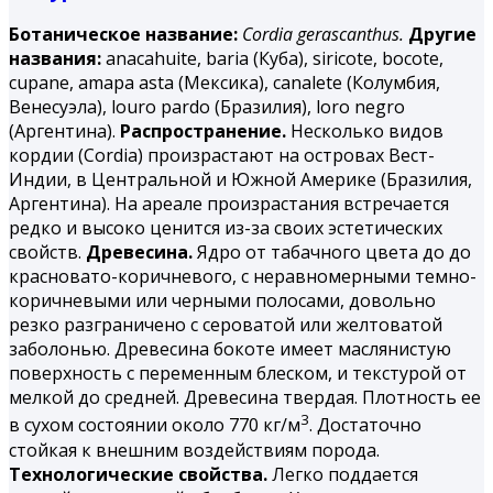
Ботаническое название:
Cordia gerascanthus.
Другие
названия:
аnacahuite, baria (Куба), siricote, bocote,
cupane, amapa asta (Мексика), canalete (Колумбия,
Венесуэла), louro pardo (Бразилия), loro negro
(Аргентина).
Распространение.
Несколько видов
кордии (Cordia) произрастают на островах Вест-
Индии, в Центральной и Южной Америке (Бразилия,
Аргентина). На ареале произрастания встречается
редко и высоко ценится из-за своих эстетических
свойств.
Древесина.
Ядро от табачного цвета до до
красновато-коричневого, с неравномерными темно-
коричневыми или черными полосами, довольно
резко разграничено с сероватой или желтоватой
заболонью. Древесина бокоте имеет маслянистую
поверхность с переменным блеском, и текстурой от
мелкой до средней. Древесина твердая. Плотность ее
3
в сухом состоянии около 770 кг/м
. Достаточно
стойкая к внешним воздействиям порода.
Технологические свойства.
Легко поддается