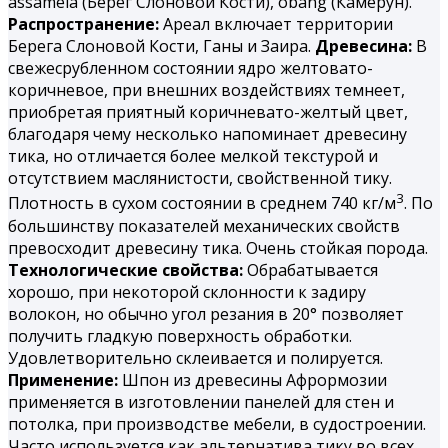
assamela (Берег Слоновой Кости), obang (Камерун).
Распространение:
Ареал включает территории
Берега Слоновой Кости, Ганы и Заира.
Древесина:
В
свежесрубленном состоянии ядро желтовато-
коричневое, при внешних воздействиях темнеет,
приобретая приятный коричневато-желтый цвет,
благодаря чему несколько напоминает древесину
тика, но отличается более мелкой текстурой и
отсутствием маслянистости, свойственной тику.
3
Плотность в сухом состоянии в среднем 740 кг/м
. По
большинству показателей механических свойств
превосходит древесину тика. Очень стойкая порода.
Технологические свойства:
Обрабатывается
хорошо, при некоторой склонности к задиру
волокон, но обычно угол резания в 20° позволяет
получить гладкую поверхность обработки.
Удовлетворительно склеивается и полируется.
Применение:
Шпон из древесины Афрормозии
применяется в изготовлении панелей для стен и
потолка, при производстве мебели, в судостроении.
Часто используется как альтернатива тику во всех