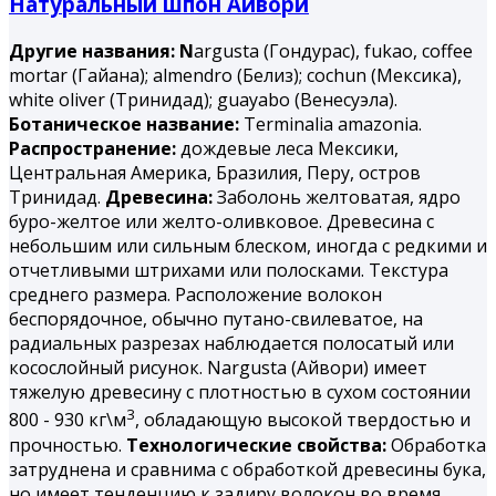
Натуральный шпон Айвори
Другие названия: N
argusta (Гондурас), fukao, coffee
mortar (Гайана); almendro (Белиз); cochun (Мексика),
white oliver (Тринидад); guayabo (Венесуэла).
Ботаническое название:
Terminalia amazonia.
Распространение:
дождевые леса Мексики,
Центральная Америка, Бразилия, Перу, остров
Тринидад.
Древесина:
Заболонь желтоватая, ядро
буро-желтое или желто-оливковое. Древесина с
небольшим или сильным блеском, иногда с редкими и
отчетливыми штрихами или полосками. Текстура
среднего размера. Расположение волокон
беспорядочное, обычно путано-свилеватое, на
радиальных разрезах наблюдается полосатый или
косослойный рисунок. Nargusta (Айвори) имеет
тяжелую древесину с плотностью в сухом состоянии
3
800 - 930 кг\м
, обладающую высокой твердостью и
прочностью.
Технологические свойства:
Обработка
затруднена и сравнима с обработкой древесины бука,
но имеет тенденцию к задиру волокон во время