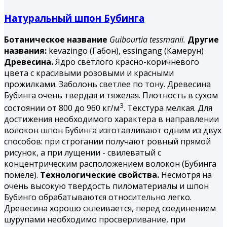
Натуральный шпон Бубинга
Ботаническое название
Guibourtia tessmanii.
Другие
названия:
kevazingo (Габон), essingang (Камерун)
Древесина.
Ядро светлого красно-коричневого
цвета с красивыми розовыми и красными
прожилками. Заболонь светлее по тону. Древесина
Бубинга
очень твердая и тяжелая. Плотность в сухом
3
состоянии от 800 до 960 кг/м
. Текстура мелкая. Для
достижения необходимого характера в направлении
волокон шпон Бубинга изготавливают одним из двух
способов: при строгании получают ровный прямой
рисунок, а при лущении - свилеватый с
концентрическим расположением волокон (Бубинга
помеле).
Технологические свойства.
Несмотря на
очень высокую твердость пиломатериалы и шпон
Бубинго обрабатываются относительно легко.
Древесина хорошо склеивается, перед соединением
шурупами необходимо просверливание, при