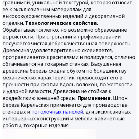
сравнимой, уникальной текстурой, которая относит
её к эксклюзивным материалам для
высокохудожественных изделий и декоративной
отделки.
Технологические свойства.
Обрабатывается легко, но воз­можно образование
ворсистости. При строгании и профилиро­вании
получается чистая доброкачественная поверхность.
Дре­весина удовлетворительно склеивается,
протравливается кра­сителями и полируется, отлично
обтачивается на токарных станках. Высушенная
древесина березы сходна с буком по большинству
механических характеристик, превосходит его в
прочности при сжатии вдоль волокон, по жесткости
и удар­ной вязкости. Древесина не стойкая к
воздействию внешней среды.
Применение.
Шпон
Береза Карельская применяется для производства
стеновых и
потолочных панелей
, для эксклюзивных
интерьерных конструкций и мебели, кабинетные
работы, токарные из­делия