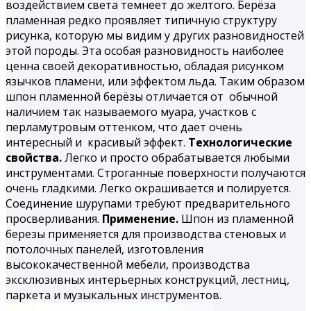
воздействием света темнеет до желтого. Берёза
пламенная редко проявляет типичную структуру
рисунка, которую мы видим у других разновидностей
этой породы. Эта особая разновидность наиболее
ценна своей декоративностью, обладая рисунком
язычков пламени, или эффектом льда. Таким образом
шпон
пламенной берёзы
отличается от обычной
наличием так называемого муара, участков с
перламутровым оттенком, что дает очень
интересный и красивый эффект.
Технологические
свойства.
Легко и просто обрабатывается любыми
инструментами. Строганные поверхности получаются
очень гладкими. Легко окрашивается и полируется.
Соединение шурупами требуют предварительного
просверливания.
Применение.
Шпон из пламенной
березы применяется для производства стеновых и
потолочных панелей, изготовления
высококачественной мебели, производства
эксклюзивных интерьерных конструкций, лестниц,
паркета и музыкальных инструментов.