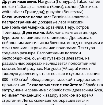
Другие названия: N
argusta (Гондурас), fukao, coffee
mortar (Гайана); almendro (Белиз); cochun (Мексика),
white oliver (Тринидад); guayabo (Венесуэла).
Ботаническое название:
Terminalia amazonia.
Распространение:
дождевые леса Мексики,
Центральная Америка, Бразилия, Перу, остров
Тринидад.
Древесина:
Заболонь желтоватая, ядро
буро-желтое или желто-оливковое. Древесина с
небольшим или сильным блеском, иногда с редкими и
отчетливыми штрихами или полосками. Текстура
среднего размера. Расположение волокон
беспорядочное, обычно путано-свилеватое, на
радиальных разрезах наблюдается полосатый или
косослойный рисунок. Nargusta (Айвори) имеет
тяжелую древесину с плотностью в сухом состоянии
3
800 - 930 кг\м
, обладающую высокой твердостью и
прочностью.
Технологические свойства:
Обработка
затруднена и сравнима с обработкой древесины бука,
но имеет тенденцию к задиру волокон во время
строгания. Легко склеивается, окрашивается и