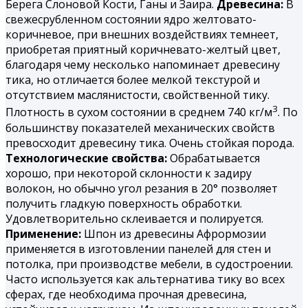
Берега Слоновой Кости, Ганы и Заира.
Древесина:
В
свежесрубленном состоянии ядро желтовато-
коричневое, при внешних воздействиях темнеет,
приобретая приятный коричневато-желтый цвет,
благодаря чему несколько напоминает древесину
тика, но отличается более мелкой текстурой и
отсутствием маслянистости, свойственной тику.
3
Плотность в сухом состоянии в среднем 740 кг/м
. По
большинству показателей механических свойств
превосходит древесину тика. Очень стойкая порода.
Технологические свойства:
Обрабатывается
хорошо, при некоторой склонности к задиру
волокон, но обычно угол резания в 20° позволяет
получить гладкую поверхность обработки.
Удовлетворительно склеивается и полируется.
Применение:
Шпон из древесины Афрормозии
применяется в изготовлении панелей для стен и
потолка, при производстве мебели, в судостроении.
Часто используется как альтернатива тику во всех
сферах, где необходима прочная древесина,