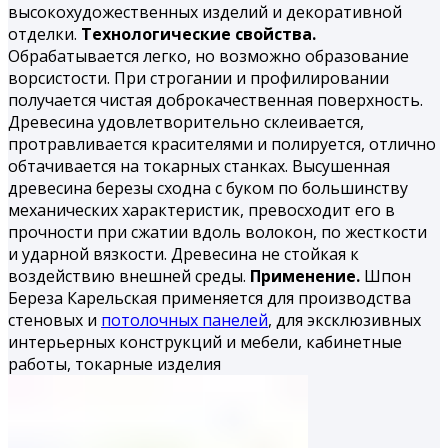
высокохудожественных изделий и декоративной
отделки.
Технологические свойства.
Обрабатывается легко, но воз­можно образование
ворсистости. При строгании и профилиро­вании
получается чистая доброкачественная поверхность.
Дре­весина удовлетворительно склеивается,
протравливается кра­сителями и полируется, отлично
обтачивается на токарных станках. Высушенная
древесина березы сходна с буком по большинству
механических характеристик, превосходит его в
прочности при сжатии вдоль волокон, по жесткости
и удар­ной вязкости. Древесина не стойкая к
воздействию внешней среды.
Применение.
Шпон
Береза Карельская применяется для производства
стеновых и
потолочных панелей
, для эксклюзивных
интерьерных конструкций и мебели, кабинетные
работы, токарные из­делия