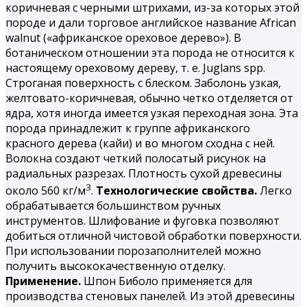
коричневая с черными штрихами, из-за которых этой
породе и дали торговое английское название African
walnut («африканское ореховое дерево»). В
ботаническом отношении эта порода не относится к
настоящему ореховому дереву, т. е. Juglans spp.
Строганая поверхность с блеском. Заболонь узкая,
желтовато-коричневая, обычно четко отделяется от
ядра, хотя иногда имеется узкая переходная зона. Эта
порода принадлежит к группе африканского
красного дерева (кайи) и во многом сходна с ней.
Волокна создают четкий полосатый рисунок на
радиальных разрезах. Плотность сухой древесины
3
около 560 кг/м
.
Технологические свойства.
Легко
обрабатывается большинством ручных
инструментов. Шлифование и фуговка позволяют
добиться отличной чистовой обработки поверхности.
При использовании порозаполнителей можно
получить высококачественную отделку.
Применение.
Шпон Биболо применяется для
производства стеновых панелей. Из этой древесины