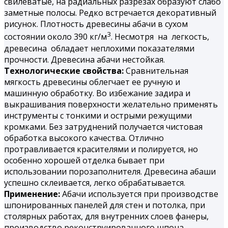
свилеватые, на радиальных разрезах образуют слабо
заметные полосы. Редко встречается декоративный
рисунок. Плотность древесины абачи в сухом
3
состоянии около 390 кг/м
. Несмотря на легкость,
древесина обладает неплохими показателями
прочности. Древесина абачи нестойкая.
Технологические свойства:
Сравнительная
мягкость древесины облегчает ее ручную и
машинную обработку. Во избежание задира и
выкрашивания поверхности желательно применять
инструменты с тонкими и острыми режущими
кромками. Без затруднений получается чистовая
обработка высокого качества. Отлично
протравливается красителями и полируется, но
особенно хорошей отделка бывает при
использовании порозаполнителя. Древесина абаши
успешно склеивается, легко обрабатывается.
Применение:
Абачи используется при производстве
шпонированных панелей для стен и потолка, при
столярных работах, для внутренних слоев фанеры,
производство реконструированного шпона,