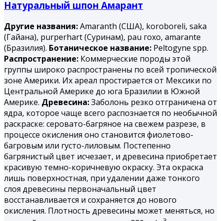
Натуральный шпон Амарант
Другие названия:
Amaranth (США), koroboreli, saka
(Гайана), purperhart (Суринам), раu гохо, amarantе
(Бразилия).
Ботаническое название:
Peltogyne spp.
Распространение:
Коммерческие породы этой
группы широко распространены по всей тропической
зоне Америки. Их ареал простирается от Мексики по
Центральной Америке до юга Бразилии в Южной
Америке.
Древесина:
Заболонь резко отграничена от
ядра, которое чаще всего распознается по необычной
раскраске: серовато-багряное на свежем разрезе, в
процессе окисления оно становится фиолетово-
багровым или густо-лиловым. Постепенно
багрянистый цвет исчезает, и древесина приобретает
красивую темно-коричневую окраску. Эта окраска
лишь поверхностная, при удалении даже тонкого
слоя древесины первоначальный цвет
восстанавливается и сохраняется до нового
окисления. Плотность древесины может меняться, но
3