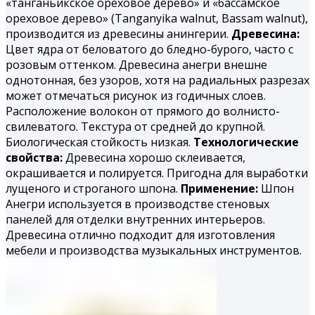
«танганьикское ореховое дерево» и «бассамское
ореховое дерево» (Tanganyika walnut, Bassam walnut),
производится из древесины анингерии.
Древесина:
Цвет ядра от беловатого до бледно-бурого, часто с
розовым оттенком. Древесина анегри внешне
однотонная, без узоров, хотя на радиальных разрезах
может отмечаться рисунок из годичных слоев.
Расположение волокон от прямого до волнисто-
свилеватого. Текстура от средней до крупной.
Биологическая стойкость низкая.
Технологические
свойства:
Древесина хорошо склеивается,
окрашивается и полируется. При­годна для выработки
лущеного и строганого шпона.
Применение:
Шпон
Анегри используется в производстве стеновых
панелей для отделки внутренних интерьеров.
Древесина отлично подходит для изготовления
мебели и производства музыкальных инструментов.