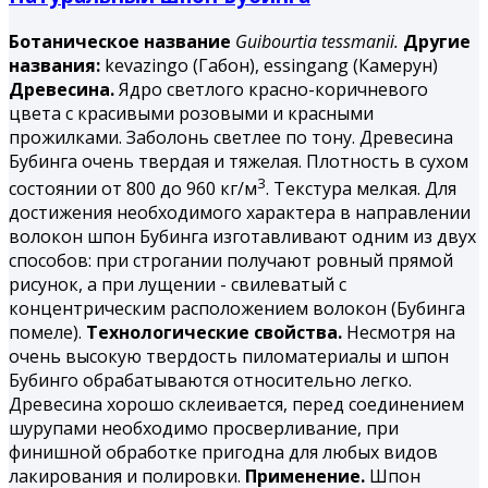
Ботаническое название
Guibourtia tessmanii.
Другие
названия:
kevazingo (Габон), essingang (Камерун)
Древесина.
Ядро светлого красно-коричневого
цвета с красивыми розовыми и красными
прожилками. Заболонь светлее по тону. Древесина
Бубинга
очень твердая и тяжелая. Плотность в сухом
3
состоянии от 800 до 960 кг/м
. Текстура мелкая. Для
достижения необходимого характера в направлении
волокон шпон Бубинга изготавливают одним из двух
способов: при строгании получают ровный прямой
рисунок, а при лущении - свилеватый с
концентрическим расположением волокон (Бубинга
помеле).
Технологические свойства.
Несмотря на
очень высокую твердость пиломатериалы и шпон
Бубинго обрабатываются относительно легко.
Древесина хорошо склеивается, перед соединением
шурупами необходимо просверливание, при
финишной обработке пригодна для любых видов
лакирования и полировки.
Применение.
Шпон