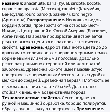
названия:
аnacahuite, baria (Куба), siricote, bocote,
cupane, amapa asta (Мексика), canalete (Колумбия,
Венесуэла), louro pardo (Бразилия), loro negro
(Аргентина).
Распространение.
Несколько видов
кордии (Cordia) произрастают на островах Вест-
Индии, в Центральной и Южной Америке (Бразилия,
Аргентина). На ареале произрастания встречается
редко и высоко ценится из-за своих эстетических
свойств.
Древесина.
Ядро от табачного цвета до до
красновато-коричневого, с неравномерными темно-
коричневыми или черными полосами, довольно
резко разграничено с сероватой или желтоватой
заболонью. Древесина бокоте имеет маслянистую
поверхность с переменным блеском, и текстурой от
мелкой до средней. Древесина твердая. Плотность ее
3
в сухом состоянии около 770 кг/м
. Достаточно
стойкая к внешним воздействиям порода.
Технологические свойства.
Легко поддается
ручной и машинной обработке. Хорошо полируется,
образуя очень гладкую поверхность.
Применение.