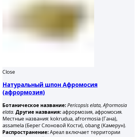
Close
Натуральный шпон Афромосия
(афрормозия)
Ботаническое название:
Pericopsis elata,
Afrormosia
elata
.
Другие названия:
афрормозия, афромосия.
Местные названия: kokrudua, afrormosia (Гана),
assamela (Берег Слоновой Кости), obang (Камерун).
Распространение:
Ареал включает территории