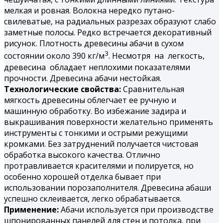
мелкая и ровная. Волокна нередко путано-
свилеватые, на радиальных разрезах образуют слабо
заметные полосы. Редко встречается декоративный
рисунок. Плотность древесины абачи в сухом
3
состоянии около 390 кг/м
. Несмотря на легкость,
древесина обладает неплохими показателями
прочности. Древесина абачи нестойкая.
Технологические свойства:
Сравнительная
мягкость древесины облегчает ее ручную и
машинную обработку. Во избежание задира и
выкрашивания поверхности желательно применять
инструменты с тонкими и острыми режущими
кромками. Без затруднений получается чистовая
обработка высокого качества. Отлично
протравливается красителями и полируется, но
особенно хорошей отделка бывает при
использовании порозаполнителя. Древесина абаши
успешно склеивается, легко обрабатывается.
Применение:
Абачи используется при производстве
шпонированных панелей для стен и потолка, при