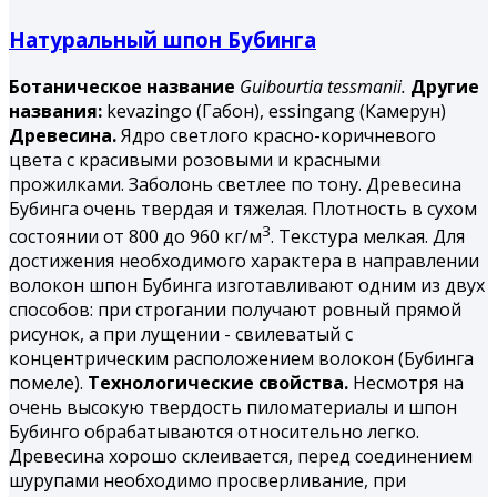
Натуральный шпон Бубинга
Ботаническое название
Guibourtia tessmanii.
Другие
названия:
kevazingo (Габон), essingang (Камерун)
Древесина.
Ядро светлого красно-коричневого
цвета с красивыми розовыми и красными
прожилками. Заболонь светлее по тону. Древесина
Бубинга
очень твердая и тяжелая. Плотность в сухом
3
состоянии от 800 до 960 кг/м
. Текстура мелкая. Для
достижения необходимого характера в направлении
волокон шпон Бубинга изготавливают одним из двух
способов: при строгании получают ровный прямой
рисунок, а при лущении - свилеватый с
концентрическим расположением волокон (Бубинга
помеле).
Технологические свойства.
Несмотря на
очень высокую твердость пиломатериалы и шпон
Бубинго обрабатываются относительно легко.
Древесина хорошо склеивается, перед соединением
шурупами необходимо просверливание, при