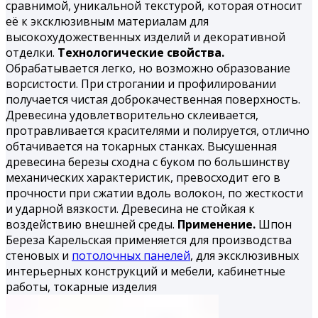
сравнимой, уникальной текстурой, которая относит
её к эксклюзивным материалам для
высокохудожественных изделий и декоративной
отделки.
Технологические свойства.
Обрабатывается легко, но воз­можно образование
ворсистости. При строгании и профилиро­вании
получается чистая доброкачественная поверхность.
Дре­весина удовлетворительно склеивается,
протравливается кра­сителями и полируется, отлично
обтачивается на токарных станках. Высушенная
древесина березы сходна с буком по большинству
механических характеристик, превосходит его в
прочности при сжатии вдоль волокон, по жесткости
и удар­ной вязкости. Древесина не стойкая к
воздействию внешней среды.
Применение.
Шпон
Береза Карельская применяется для производства
стеновых и
потолочных панелей
, для эксклюзивных
интерьерных конструкций и мебели, кабинетные
работы, токарные из­делия