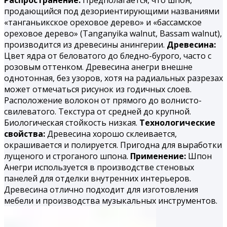
продающийся под дезориентирующими названиями
«танганьикское ореховое дерево» и «бассамское
ореховое дерево» (Tanganyika walnut, Bassam walnut),
производится из древесины анингерии.
Древесина:
Цвет ядра от беловатого до бледно-бурого, часто с
розовым оттенком. Древесина анегри внешне
однотонная, без узоров, хотя на радиальных разрезах
может отмечаться рисунок из годичных слоев.
Расположение волокон от прямого до волнисто-
свилеватого. Текстура от средней до крупной.
Биологическая стойкость низкая.
Технологические
свойства:
Древесина хорошо склеивается,
окрашивается и полируется. При­годна для выработки
лущеного и строганого шпона.
Применение:
Шпон
Анегри используется в производстве стеновых
панелей для отделки внутренних интерьеров.
Древесина отлично подходит для изготовления
мебели и производства музыкальных инструментов.