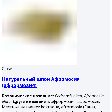
Close
Натуральный шпон Афромосия
(афрормозия)
Ботаническое название:
Pericopsis elata,
Afrormosia
elata
.
Другие названия:
афрормозия, афромосия.
Местные названия: kokrudua, afrormosia (Гана),