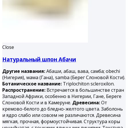
Close
Натуральный шпон Абачи
Другие названия:
Абаши, абаш, вава, самба; obechi
(Нигерия), wawa (Гана), samba (Берег Слоновой Кости).
Ботаническое название:
Triplochiton scleroxilon.
Распространение:
Встречается в большинстве стран
Западной Африки, особенно в Нигерии, Гане, Береге
Слоновой Кости и в Камеруне.
Древесина:
От
кремово-белого до бледно-желтого цвета. Заболонь
и ядро слабо или совсем не различаются. Древесина
мягкая, прочная, формоустойчивая. Структура коры
чешуйчатая, с тонкими длинными линиями. Текстура