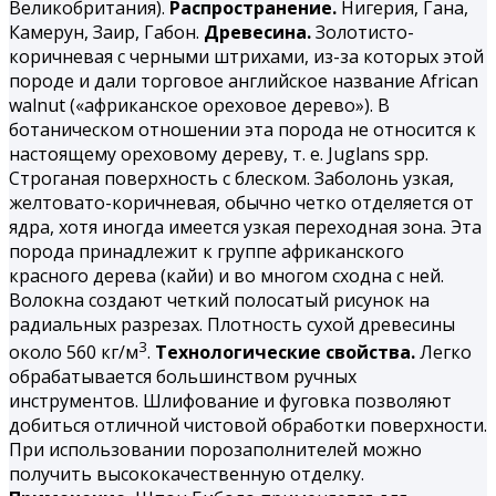
Великобритания).
Распространение.
Нигерия, Гана,
Камерун, Заир, Габон.
Древесина.
Золотисто-
коричневая с черными штрихами, из-за которых этой
породе и дали торговое английское название African
walnut («африканское ореховое дерево»). В
ботаническом отношении эта порода не относится к
настоящему ореховому дереву, т. е. Juglans spp.
Строганая поверхность с блеском. Заболонь узкая,
желтовато-коричневая, обычно четко отделяется от
ядра, хотя иногда имеется узкая переходная зона. Эта
порода принадлежит к группе африканского
красного дерева (кайи) и во многом сходна с ней.
Волокна создают четкий полосатый рисунок на
радиальных разрезах. Плотность сухой древесины
3
около 560 кг/м
.
Технологические свойства.
Легко
обрабатывается большинством ручных
инструментов. Шлифование и фуговка позволяют
добиться отличной чистовой обработки поверхности.
При использовании порозаполнителей можно
получить высококачественную отделку.