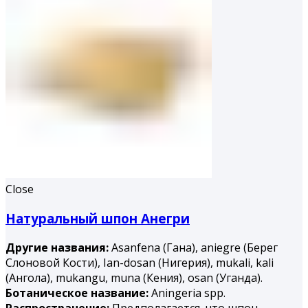
Close
Натуральный шпон Анегри
Другие названия:
Asanfena (Гана), aniegre (Берег
Слоновой Кости), Ian-dosan (Нигерия), mukali, kali
(Ангола), mukangu, muna (Ке­ния), osan (Уганда).
Ботаническое название:
Aningeria spp.
Распространение:
Предполагается, что шпон,