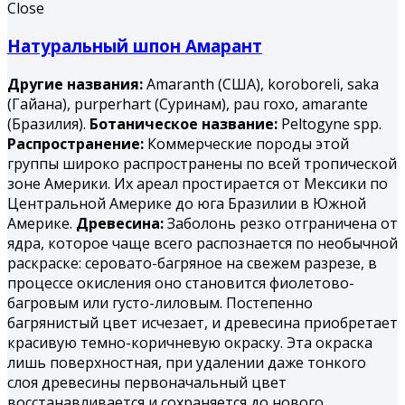
Close
Натуральный шпон Амарант
Другие названия:
Amaranth (США), koroboreli, saka
(Гайана), purperhart (Суринам), раu гохо, amarantе
(Бразилия).
Ботаническое название:
Peltogyne spp.
Распространение:
Коммерческие породы этой
группы широко распространены по всей тропической
зоне Америки. Их ареал простирается от Мексики по
Центральной Америке до юга Бразилии в Южной
Америке.
Древесина:
Заболонь резко отграничена от
ядра, которое чаще всего распознается по необычной
раскраске: серовато-багряное на свежем разрезе, в
процессе окисления оно становится фиолетово-
багровым или густо-лиловым. Постепенно
багрянистый цвет исчезает, и древесина приобретает
красивую темно-коричневую окраску. Эта окраска
лишь поверхностная, при удалении даже тонкого
слоя древесины первоначальный цвет
восстанавливается и сохраняется до нового