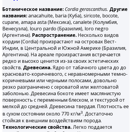
Ботаническое название:
Cordia gerascanthus.
Другие
названия:
аnacahuite, baria (Куба), siricote, bocote,
cupane, amapa asta (Мексика), canalete (Колумбия,
Венесуэла), louro pardo (Бразилия), loro negro
(Аргентина).
Распространение.
Несколько видов
кордии (Cordia) произрастают на островах Вест-
Индии, в Центральной и Южной Америке (Бразилия,
Аргентина). На ареале произрастания встречается
редко и высоко ценится из-за своих эстетических
свойств.
Древесина.
Ядро от табачного цвета до до
красновато-коричневого, с неравномерными темно-
коричневыми или черными полосами, довольно
резко разграничено с сероватой или желтоватой
заболонью. Древесина бокоте имеет маслянистую
поверхность с переменным блеском, и текстурой от
мелкой до средней. Древесина твердая. Плотность ее
3
в сухом состоянии около 770 кг/м
. Достаточно
стойкая к внешним воздействиям порода.
Технологические свойства.
Легко поддается