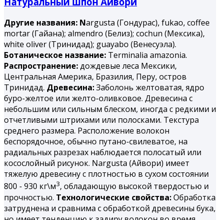
Натуральный шпон Айвори
Другие названия: N
argusta (Гондурас), fukao, coffee
mortar (Гайана); almendro (Белиз); cochun (Мексика),
white oliver (Тринидад); guayabo (Венесуэла).
Ботаническое название:
Terminalia amazonia.
Распространение:
дождевые леса Мексики,
Центральная Америка, Бразилия, Перу, остров
Тринидад.
Древесина:
Заболонь желтоватая, ядро
буро-желтое или желто-оливковое. Древесина с
небольшим или сильным блеском, иногда с редкими и
отчетливыми штрихами или полосками. Текстура
среднего размера. Расположение волокон
беспорядочное, обычно путано-свилеватое, на
радиальных разрезах наблюдается полосатый или
косослойный рисунок. Nargusta (Айвори) имеет
тяжелую древесину с плотностью в сухом состоянии
3
800 - 930 кг\м
, обладающую высокой твердостью и
прочностью.
Технологические свойства:
Обработка
затруднена и сравнима с обработкой древесины бука,
но имеет тенденцию к задиру волокон во время