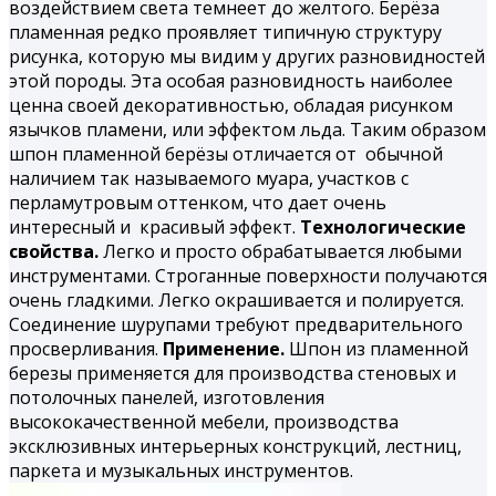
воздействием света темнеет до желтого. Берёза
пламенная редко проявляет типичную структуру
рисунка, которую мы видим у других разновидностей
этой породы. Эта особая разновидность наиболее
ценна своей декоративностью, обладая рисунком
язычков пламени, или эффектом льда. Таким образом
шпон
пламенной берёзы
отличается от обычной
наличием так называемого муара, участков с
перламутровым оттенком, что дает очень
интересный и красивый эффект.
Технологические
свойства.
Легко и просто обрабатывается любыми
инструментами. Строганные поверхности получаются
очень гладкими. Легко окрашивается и полируется.
Соединение шурупами требуют предварительного
просверливания.
Применение.
Шпон из пламенной
березы применяется для производства стеновых и
потолочных панелей, изготовления
высококачественной мебели, производства
эксклюзивных интерьерных конструкций, лестниц,
паркета и музыкальных инструментов.