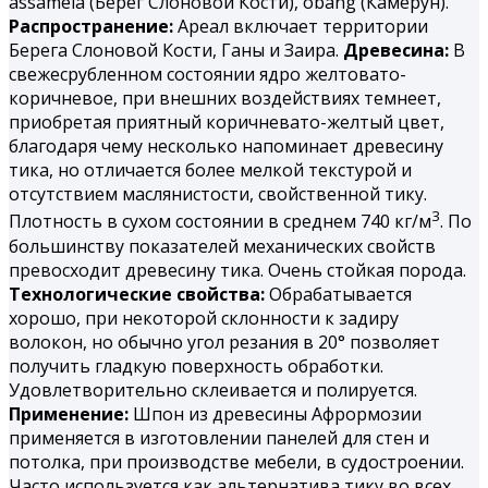
assamela (Берег Слоновой Кости), obang (Камерун).
Распространение:
Ареал включает территории
Берега Слоновой Кости, Ганы и Заира.
Древесина:
В
свежесрубленном состоянии ядро желтовато-
коричневое, при внешних воздействиях темнеет,
приобретая приятный коричневато-желтый цвет,
благодаря чему несколько напоминает древесину
тика, но отличается более мелкой текстурой и
отсутствием маслянистости, свойственной тику.
3
Плотность в сухом состоянии в среднем 740 кг/м
. По
большинству показателей механических свойств
превосходит древесину тика. Очень стойкая порода.
Технологические свойства:
Обрабатывается
хорошо, при некоторой склонности к задиру
волокон, но обычно угол резания в 20° позволяет
получить гладкую поверхность обработки.
Удовлетворительно склеивается и полируется.
Применение:
Шпон из древесины Афрормозии
применяется в изготовлении панелей для стен и
потолка, при производстве мебели, в судостроении.
Часто используется как альтернатива тику во всех