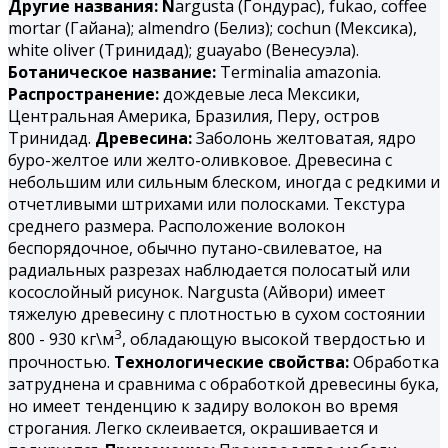
Другие названия: N
argusta (Гондурас), fukao, coffee
mortar (Гайана); almendro (Белиз); cochun (Мексика),
white oliver (Тринидад); guayabo (Венесуэла).
Ботаническое название:
Terminalia amazonia.
Распространение:
дождевые леса Мексики,
Центральная Америка, Бразилия, Перу, остров
Тринидад.
Древесина:
Заболонь желтоватая, ядро
буро-желтое или желто-оливковое. Древесина с
небольшим или сильным блеском, иногда с редкими и
отчетливыми штрихами или полосками. Текстура
среднего размера. Расположение волокон
беспорядочное, обычно путано-свилеватое, на
радиальных разрезах наблюдается полосатый или
косослойный рисунок. Nargusta (Айвори) имеет
тяжелую древесину с плотностью в сухом состоянии
3
800 - 930 кг\м
, обладающую высокой твердостью и
прочностью.
Технологические свойства:
Обработка
затруднена и сравнима с обработкой древесины бука,
но имеет тенденцию к задиру волокон во время
строгания. Легко склеивается, окрашивается и