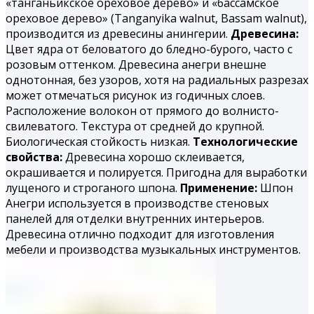
«танганьикское ореховое дерево» и «бассамское
ореховое дерево» (Tanganyika walnut, Bassam walnut),
производится из древесины анингерии.
Древесина:
Цвет ядра от беловатого до бледно-бурого, часто с
розовым оттенком. Древесина анегри внешне
однотонная, без узоров, хотя на радиальных разрезах
может отмечаться рисунок из годичных слоев.
Расположение волокон от прямого до волнисто-
свилеватого. Текстура от средней до крупной.
Биологическая стойкость низкая.
Технологические
свойства:
Древесина хорошо склеивается,
окрашивается и полируется. При­годна для выработки
лущеного и строганого шпона.
Применение:
Шпон
Анегри используется в производстве стеновых
панелей для отделки внутренних интерьеров.
Древесина отлично подходит для изготовления
мебели и производства музыкальных инструментов.