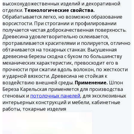
высокохудожественных изделий и декоративной
отделки.
Технологические свойства.
Обрабатывается легко, но воз­можно образование
ворсистости. При строгании и профилиро­вании
получается чистая доброкачественная поверхность.
Дре­весина удовлетворительно склеивается,
протравливается кра­сителями и полируется, отлично
обтачивается на токарных станках. Высушенная
древесина березы сходна с буком по большинству
механических характеристик, превосходит его в
прочности при сжатии вдоль волокон, по жесткости
и удар­ной вязкости. Древесина не стойкая к
воздействию внешней среды.
Применение.
Шпон
Береза Карельская применяется для производства
стеновых и
потолочных панелей
, для эксклюзивных
интерьерных конструкций и мебели, кабинетные
работы, токарные из­делия