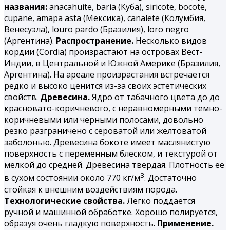
названия:
аnacahuite, baria (Куба), siricote, bocote,
cupane, amapa asta (Мексика), canalete (Колумбия,
Венесуэла), louro pardo (Бразилия), loro negro
(Аргентина).
Распространение.
Несколько видов
кордии (Cordia) произрастают на островах Вест-
Индии, в Центральной и Южной Америке (Бразилия,
Аргентина). На ареале произрастания встречается
редко и высоко ценится из-за своих эстетических
свойств.
Древесина.
Ядро от табачного цвета до до
красновато-коричневого, с неравномерными темно-
коричневыми или черными полосами, довольно
резко разграничено с сероватой или желтоватой
заболонью. Древесина бокоте имеет маслянистую
поверхность с переменным блеском, и текстурой от
мелкой до средней. Древесина твердая. Плотность ее
3
в сухом состоянии около 770 кг/м
. Достаточно
стойкая к внешним воздействиям порода.
Технологические свойства.
Легко поддается
ручной и машинной обработке. Хорошо полируется,
образуя очень гладкую поверхность.
Применение.