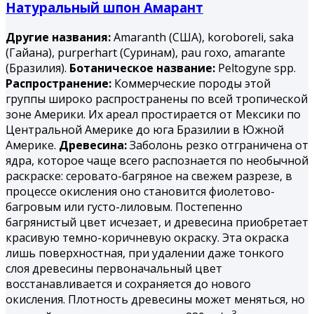
Натуральный шпон Амарант
Другие названия:
Amaranth (США), koroboreli, saka
(Гайана), purperhart (Суринам), раu гохо, amarantе
(Бразилия).
Ботаническое название:
Peltogyne spp.
Распространение:
Коммерческие породы этой
группы широко распространены по всей тропической
зоне Америки. Их ареал простирается от Мексики по
Центральной Америке до юга Бразилии в Южной
Америке.
Древесина:
Заболонь резко отграничена от
ядра, которое чаще всего распознается по необычной
раскраске: серовато-багряное на свежем разрезе, в
процессе окисления оно становится фиолетово-
багровым или густо-лиловым. Постепенно
багрянистый цвет исчезает, и древесина приобретает
красивую темно-коричневую окраску. Эта окраска
лишь поверхностная, при удалении даже тонкого
слоя древесины первоначальный цвет
восстанавливается и сохраняется до нового
окисления. Плотность древесины может меняться, но
3