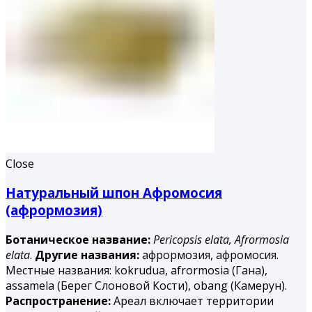
Close
Натуральный шпон Афромосия
(афрормозия)
Ботаническое название:
Pericopsis elata,
Afrormosia
elata
.
Другие названия:
афрормозия, афромосия.
Местные названия: kokrudua, afrormosia (Гана),
assamela (Берег Слоновой Кости), obang (Камерун).
Распространение:
Ареал включает территории