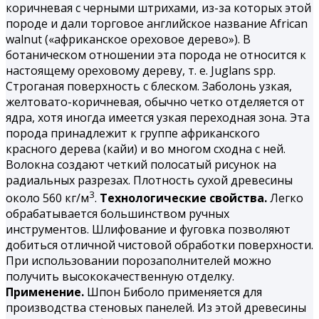
коричневая с черными штрихами, из-за которых этой
породе и дали торговое английское название African
walnut («африканское ореховое дерево»). В
ботаническом отношении эта порода не относится к
настоящему ореховому дереву, т. е. Juglans spp.
Строганая поверхность с блеском. Заболонь узкая,
желтовато-коричневая, обычно четко отделяется от
ядра, хотя иногда имеется узкая переходная зона. Эта
порода принадлежит к группе африканского
красного дерева (кайи) и во многом сходна с ней.
Волокна создают четкий полосатый рисунок на
радиальных разрезах. Плотность сухой древесины
3
около 560 кг/м
.
Технологические свойства.
Легко
обрабатывается большинством ручных
инструментов. Шлифование и фуговка позволяют
добиться отличной чистовой обработки поверхности.
При использовании порозаполнителей можно
получить высококачественную отделку.
Применение.
Шпон Биболо применяется для
производства стеновых панелей. Из этой древесины