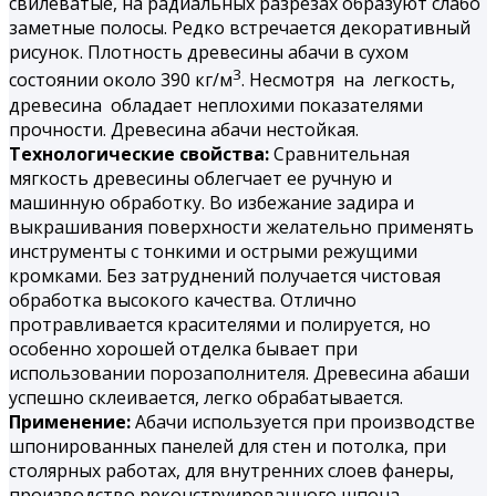
свилеватые, на радиальных разрезах образуют слабо
заметные полосы. Редко встречается декоративный
рисунок. Плотность древесины абачи в сухом
3
состоянии около 390 кг/м
. Несмотря на легкость,
древесина обладает неплохими показателями
прочности. Древесина абачи нестойкая.
Технологические свойства:
Сравнительная
мягкость древесины облегчает ее ручную и
машинную обработку. Во избежание задира и
выкрашивания поверхности желательно применять
инструменты с тонкими и острыми режущими
кромками. Без затруднений получается чистовая
обработка высокого качества. Отлично
протравливается красителями и полируется, но
особенно хорошей отделка бывает при
использовании порозаполнителя. Древесина абаши
успешно склеивается, легко обрабатывается.
Применение:
Абачи используется при производстве
шпонированных панелей для стен и потолка, при
столярных работах, для внутренних слоев фанеры,
производство реконструированного шпона,