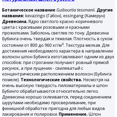
Ботаническое название
Guibourtia tessmanii.
Другие
названия:
kevazingo (Габон), essingang (Камерун)
Древесина.
Ядро светлого красно-коричневого
цвета с красивыми розовыми и красными
прожилками. Заболонь светлее по тону. Древесина
Бубинга
очень твердая и тяжелая. Плотность в сухом
3
состоянии от 800 до 960 кг/м
. Текстура мелкая. Для
достижения необходимого характера в направлении
волокон шпон Бубинга изготавливают одним из двух
способов: при строгании получают ровный прямой
рисунок, а при лущении - свилеватый с
концентрическим расположением волокон (Бубинга
помеле).
Технологические свойства.
Несмотря на
очень высокую твердость пиломатериалы и шпон
Бубинго обрабатываются относительно легко.
Древесина хорошо склеивается, перед соединением
шурупами необходимо просверливание, при
финишной обработке пригодна для любых видов
лакирования и полировки.
Применение.
Шпон