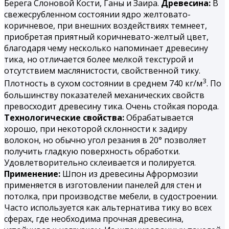
Берега Слоновой Кости, Ганы и Заира.
Древесина:
В
свежесрубленном состоянии ядро желтовато-
коричневое, при внешних воздействиях темнеет,
приобретая приятный коричневато-желтый цвет,
благодаря чему несколько напоминает древесину
тика, но отличается более мелкой текстурой и
отсутствием маслянистости, свойственной тику.
3
Плотность в сухом состоянии в среднем 740 кг/м
. По
большинству показателей механических свойств
превосходит древесину тика. Очень стойкая порода.
Технологические свойства:
Обрабатывается
хорошо, при некоторой склонности к задиру
волокон, но обычно угол резания в 20° позволяет
получить гладкую поверхность обработки.
Удовлетворительно склеивается и полируется.
Применение:
Шпон из древесины Афрормозии
применяется в изготовлении панелей для стен и
потолка, при производстве мебели, в судостроении.
Часто используется как альтернатива тику во всех
сферах, где необходима прочная древесина,