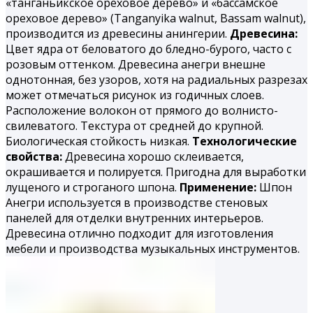
«танганьикское ореховое дерево» и «бассамское
ореховое дерево» (Tanganyika walnut, Bassam walnut),
производится из древесины анингерии.
Древесина:
Цвет ядра от беловатого до бледно-бурого, часто с
розовым оттенком. Древесина анегри внешне
однотонная, без узоров, хотя на радиальных разрезах
может отмечаться рисунок из годичных слоев.
Расположение волокон от прямого до волнисто-
свилеватого. Текстура от средней до крупной.
Биологическая стойкость низкая.
Технологические
свойства:
Древесина хорошо склеивается,
окрашивается и полируется. При­годна для выработки
лущеного и строганого шпона.
Применение:
Шпон
Анегри используется в производстве стеновых
панелей для отделки внутренних интерьеров.
Древесина отлично подходит для изготовления
мебели и производства музыкальных инструментов.