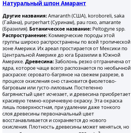
Натуральный шпон Амарант
Другие названия:
Amaranth (США), koroboreli, saka
(Гайана), purperhart (Суринам), раu гохо, amarantе
(Бразилия).
Ботаническое название:
Peltogyne spp.
Распространение:
Коммерческие породы этой
группы широко распространены по всей тропической
зоне Америки. Их ареал простирается от Мексики по
Центральной Америке до юга Бразилии в Южной
Америке.
Древесина:
Заболонь резко отграничена от
ядра, которое чаще всего распознается по необычной
раскраске: серовато-багряное на свежем разрезе, в
процессе окисления оно становится фиолетово-
багровым или густо-лиловым. Постепенно
багрянистый цвет исчезает, и древесина приобретает
красивую темно-коричневую окраску. Эта окраска
лишь поверхностная, при удалении даже тонкого
слоя древесины первоначальный цвет
восстанавливается и сохраняется до нового
окисления. Плотность древесины может меняться, но
3