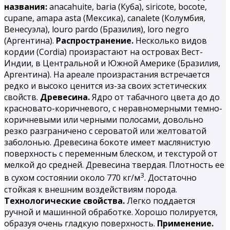
названия:
аnacahuite, baria (Куба), siricote, bocote,
cupane, amapa asta (Мексика), canalete (Колумбия,
Венесуэла), louro pardo (Бразилия), loro negro
(Аргентина).
Распространение.
Несколько видов
кордии (Cordia) произрастают на островах Вест-
Индии, в Центральной и Южной Америке (Бразилия,
Аргентина). На ареале произрастания встречается
редко и высоко ценится из-за своих эстетических
свойств.
Древесина.
Ядро от табачного цвета до до
красновато-коричневого, с неравномерными темно-
коричневыми или черными полосами, довольно
резко разграничено с сероватой или желтоватой
заболонью. Древесина бокоте имеет маслянистую
поверхность с переменным блеском, и текстурой от
мелкой до средней. Древесина твердая. Плотность ее
3
в сухом состоянии около 770 кг/м
. Достаточно
стойкая к внешним воздействиям порода.
Технологические свойства.
Легко поддается
ручной и машинной обработке. Хорошо полируется,
образуя очень гладкую поверхность.
Применение.