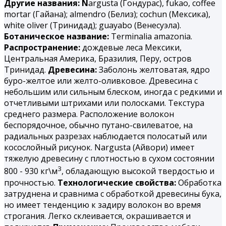
Другие названия: N
argusta (Гондурас), fukao, coffee
mortar (Гайана); almendro (Белиз); cochun (Мексика),
white oliver (Тринидад); guayabo (Венесуэла).
Ботаническое название:
Terminalia amazonia.
Распространение:
дождевые леса Мексики,
Центральная Америка, Бразилия, Перу, остров
Тринидад.
Древесина:
Заболонь желтоватая, ядро
буро-желтое или желто-оливковое. Древесина с
небольшим или сильным блеском, иногда с редкими и
отчетливыми штрихами или полосками. Текстура
среднего размера. Расположение волокон
беспорядочное, обычно путано-свилеватое, на
радиальных разрезах наблюдается полосатый или
косослойный рисунок. Nargusta (Айвори) имеет
тяжелую древесину с плотностью в сухом состоянии
3
800 - 930 кг\м
, обладающую высокой твердостью и
прочностью.
Технологические свойства:
Обработка
затруднена и сравнима с обработкой древесины бука,
но имеет тенденцию к задиру волокон во время
строгания. Легко склеивается, окрашивается и