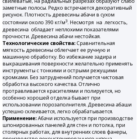
свилеватые, на радиальных разрезах образуют слабо
заметные полосы. Редко встречается декоративный
рисунок. Плотность древесины абачи в сухом
3
состоянии около 390 кг/м
. Несмотря на легкость,
древесина обладает неплохими показателями
прочности. Древесина абачи нестойкая.
Технологические свойства:
Сравнительная
мягкость древесины облегчает ее ручную и
машинную обработку. Во избежание задира и
выкрашивания поверхности желательно применять
инструменты с тонкими и острыми режущими
кромками. Без затруднений получается чистовая
обработка высокого качества. Отлично
протравливается красителями и полируется, но
особенно хорошей отделка бывает при
использовании порозаполнителя. Древесина абаши
успешно склеивается, легко обрабатывается.
Применение:
Абачи используется при производстве
шпонированных панелей для стен и потолка, при
столярных работах, для внутренних слоев фанеры,
производство реконструированного шпона,