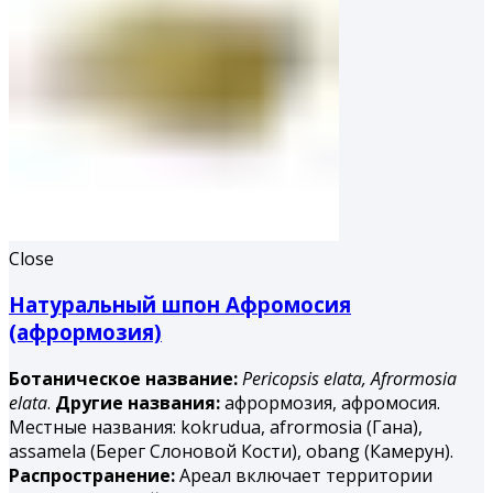
Close
Натуральный шпон Афромосия
(афрормозия)
Ботаническое название:
Pericopsis elata,
Afrormosia
elata
.
Другие названия:
афрормозия, афромосия.
Местные названия: kokrudua, afrormosia (Гана),
assamela (Берег Слоновой Кости), obang (Камерун).
Распространение:
Ареал включает территории