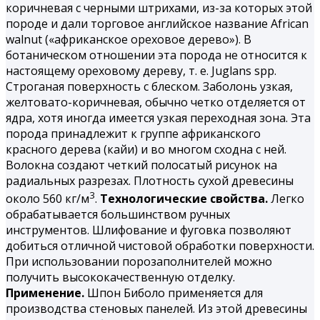
коричневая с черными штрихами, из-за которых этой
породе и дали торговое английское название African
walnut («африканское ореховое дерево»). В
ботаническом отношении эта порода не относится к
настоящему ореховому дереву, т. е. Juglans spp.
Строганая поверхность с блеском. Заболонь узкая,
желтовато-коричневая, обычно четко отделяется от
ядра, хотя иногда имеется узкая переходная зона. Эта
порода принадлежит к группе африканского
красного дерева (кайи) и во многом сходна с ней.
Волокна создают четкий полосатый рисунок на
радиальных разрезах. Плотность сухой древесины
3
около 560 кг/м
.
Технологические свойства.
Легко
обрабатывается большинством ручных
инструментов. Шлифование и фуговка позволяют
добиться отличной чистовой обработки поверхности.
При использовании порозаполнителей можно
получить высококачественную отделку.
Применение.
Шпон Биболо применяется для
производства стеновых панелей. Из этой древесины