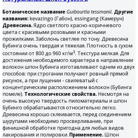
Ботаническое название
Guibourtia tessmanii.
Другие
названия:
kevazingo (Габон), essingang (Камерун)
Древесина.
Ядро светлого красно-коричневого
цвета с красивыми розовыми и красными
прожилками. Заболонь светлее по тону. Древесина
Бубинга
очень твердая и тяжелая. Плотность в сухом
3
состоянии от 800 до 960 кг/м
. Текстура мелкая. Для
достижения необходимого характера в направлении
волокон шпон Бубинга изготавливают одним из двух
способов: при строгании получают ровный прямой
рисунок, а при лущении - свилеватый с
концентрическим расположением волокон (Бубинга
помеле).
Технологические свойства.
Несмотря на
очень высокую твердость пиломатериалы и шпон
Бубинго обрабатываются относительно легко.
Древесина хорошо склеивается, перед соединением
шурупами необходимо просверливание, при
финишной обработке пригодна для любых видов
лакирования и полировки.
Применение.
Шпон