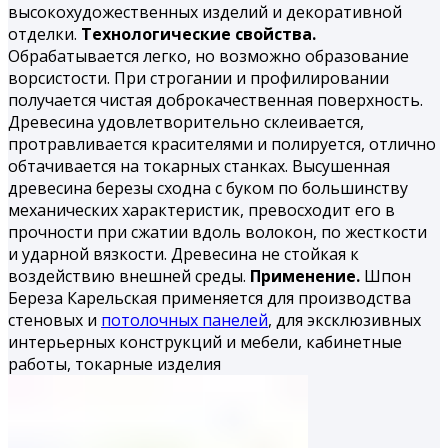
высокохудожественных изделий и декоративной
отделки.
Технологические свойства.
Обрабатывается легко, но воз­можно образование
ворсистости. При строгании и профилиро­вании
получается чистая доброкачественная поверхность.
Дре­весина удовлетворительно склеивается,
протравливается кра­сителями и полируется, отлично
обтачивается на токарных станках. Высушенная
древесина березы сходна с буком по большинству
механических характеристик, превосходит его в
прочности при сжатии вдоль волокон, по жесткости
и удар­ной вязкости. Древесина не стойкая к
воздействию внешней среды.
Применение.
Шпон
Береза Карельская применяется для производства
стеновых и
потолочных панелей
, для эксклюзивных
интерьерных конструкций и мебели, кабинетные
работы, токарные из­делия