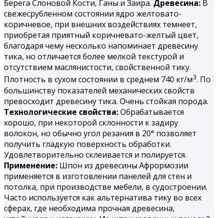
Берега Слоновой Кости, Ганы и Заира.
Древесина:
В
свежесрубленном состоянии ядро желтовато-
коричневое, при внешних воздействиях темнеет,
приобретая приятный коричневато-желтый цвет,
благодаря чему несколько напоминает древесину
тика, но отличается более мелкой текстурой и
отсутствием маслянистости, свойственной тику.
3
Плотность в сухом состоянии в среднем 740 кг/м
. По
большинству показателей механических свойств
превосходит древесину тика. Очень стойкая порода.
Технологические свойства:
Обрабатывается
хорошо, при некоторой склонности к задиру
волокон, но обычно угол резания в 20° позволяет
получить гладкую поверхность обработки.
Удовлетворительно склеивается и полируется.
Применение:
Шпон из древесины Афрормозии
применяется в изготовлении панелей для стен и
потолка, при производстве мебели, в судостроении.
Часто используется как альтернатива тику во всех
сферах, где необходима прочная древесина,