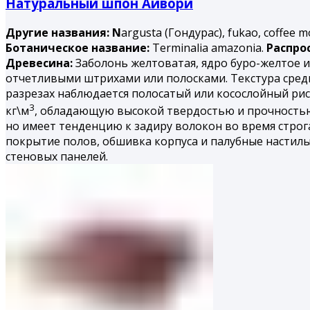
Натуральный шпон Айвори
Другие названия: N
argusta (Гондурас), fukao, coffee m
Ботаническое название:
Terminalia amazonia.
Распро
Древесина:
Заболонь желтоватая, ядро буро-желтое и
отчетливыми штрихами или полосками. Текстура сред
разрезах наблюдается полосатый или косослойный рису
3
кг\м
, обладающую высокой твердостью и прочность
но имеет тенденцию к задиру волокон во время строга
покрытие полов, обшивка корпуса и палубные настил
стеновых панелей.