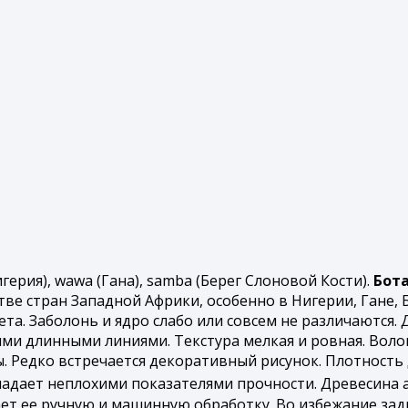
игерия), wawa (Гана), samba (Берег Слоновой Кости).
Бот
ве стран Западной Африки, особенно в Нигерии, Гане, 
а. Заболонь и ядро слабо или совсем не различаются. 
ими длинными линиями. Текстура мелкая и ровная. Воло
. Редко встречается декоративный рисунок. Плотность 
ладает неплохими показателями прочности. Древесина 
ет ее ручную и машинную обработку. Во избежание за