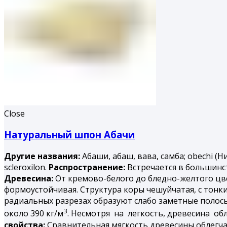
Close
Натуральный шпон Абачи
Другие названия:
Абаши, абаш, вава, самба; obechi (Н
scleroxilon.
Распространение:
Встречается в большинст
Древесина:
От кремово-белого до бледно-желтого цвет
формоустойчивая. Структура коры чешуйчатая, с тонк
радиальных разрезах образуют слабо заметные полосы
3
около 390 кг/м
. Несмотря на легкость, древесина об
свойства:
Сравнительная мягкость древесины облегча