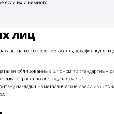
же если их и немного.
их лиц
казы на изготовление кухонь, шкафов-купе, и 
 деталей облицованных шпоном по стандартным р
кромка, окраска по образцу заказчика).
онтажу накладки на металлические двери из шпона
м.
ц