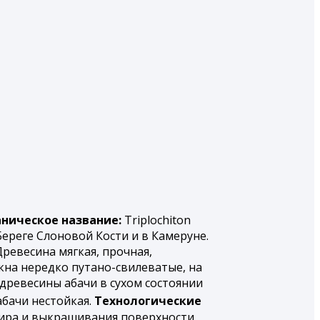
аническое название:
Triplochiton
Береге Слоновой Кости и в Камеруне.
Древесина мягкая, прочная,
кна нередко путано-свилеватые, на
древесины абачи в сухом состоянии
абачи нестойкая.
Технологические
дира и выкрашивания поверхности