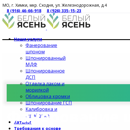
МО, г. Химки, мкр. Сходня, ул. Железнодорожная, д.4
8 (916) 46-66-918
8 (926) 335-15-23
Наши услуги
Фанерование
шпоном
Шпонированный
МДФ
Шпонированное
ДСП
Отделка лаком и
морилкой
Облицовка кромки
Шпонирование ГСП
Калибровка и
Фанерование 
шлифовка
Каталог
Требования к основе