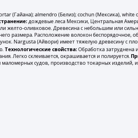
ortar (Гайана); almendro (Белиз); cochun (Мексика), white 
странение:
дождевые леса Мексики, Центральная Амери
ли желто-оливковое. Древесина с небольшим или сильн
него размера. Расположение волокон беспорядочное, о
нок. Nargusta (Айвори) имеет тяжелую древесину с плот
ю.
Технологические свойства:
Обработка затруднена и
ния. Легко склеивается, окрашивается и полируется.
Пр
ы маломерных судов, производство токарных изделий, 