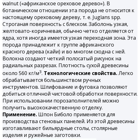
walnut («африканское ореховое дерево»). В
ботаническом отношении эта порода не относится к
настоящему ореховому дереву, т. е. Juglans spp.
Строганая поверхность с блеском. Заболонь узкая,
желтовато-коричневая, обычно четко отделяется от
ядра, хотя иногда имеется узкая переходная зона. Эта
порода принадлежит к группе африканского
красного дерева (кайи) и во многом сходна с ней.
Волокна создают четкий полосатый рисунок на
радиальных разрезах. Плотность сухой древесины
3
около 560 кг/м
.
Технологические свойства.
Легко
обрабатывается большинством ручных
инструментов. Шлифование и фуговка позволяют
добиться отличной чистовой обработки поверхности.
При использовании порозаполнителей можно
получить высококачественную отделку.
Применение.
Шпон Биболо применяется для
производства стеновых панелей. Из этой древесины
изготавливают бильярдные столы, столярные
изделия и ружейные заготовки.