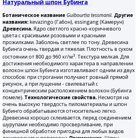
Натуральный шпон Бубинга
Ботаническое название
Guibourtia tessmanii.
Другие
названия:
kevazingo (Габон), essingang (Камерун)
Древесина.
Ядро светлого красно-коричневого
цвета с красивыми розовыми и красными
прожилками. Заболонь светлее по тону. Древесина
Бубинга
очень твердая и тяжелая. Плотность в сухом
3
состоянии от 800 до 960 кг/м
. Текстура мелкая. Для
достижения необходимого характера в направлении
волокон шпон Бубинга изготавливают одним из двух
способов: при строгании получают ровный прямой
рисунок, а при лущении - свилеватый с
концентрическим расположением волокон (Бубинга
помеле).
Технологические свойства.
Несмотря на
очень высокую твердость пиломатериалы и шпон
Бубинго обрабатываются относительно легко.
Древесина хорошо склеивается, перед соединением
шурупами необходимо просверливание, при
финишной обработке пригодна для любых видов