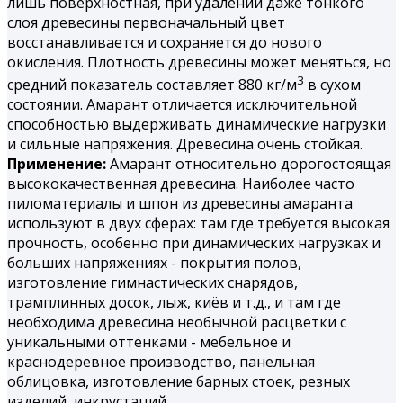
лишь поверхностная, при удалении даже тонкого
слоя древесины первоначальный цвет
восстанавливается и сохраняется до нового
окисления. Плотность древесины может меняться, но
3
средний показатель составляет 880 кг/м
в сухом
состоянии. Амарант отличается исключительной
способностью выдерживать динамические нагрузки
и сильные напряжения. Древесина очень стойкая.
Применение:
Амарант относительно дорогостоящая
высококачественная древесина. Наиболее часто
пиломатериалы и шпон из древесины амаранта
используют в двух сферах: там где требуется высокая
прочность, особенно при динамических нагрузках и
больших напряжениях - покрытия полов,
изготовление гимнастических снарядов,
трамплинных досок, лыж, киёв и т.д., и там где
необходима древесина необычной расцветки с
уникальными оттенками - мебельное и
краснодеревное производство, панельная
облицовка, изготовление барных стоек, резных
изделий, инкрустаций.