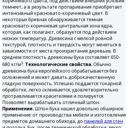
коричневого цвета, под действием внешних условий
темнеет, а в результате пропаривания приобретает
интенсивный красновато-коричневый цвет. В
некоторых бревнах обнаруживается темная
красновато-коричневая центральная зона ядра,
которая, как полагают, образуется под действием
низких температур. Древесина с мелкой ровной
текстурой, плотность и твердость могут меняться в
зависимости от места произрастания деревьев. В
среднем плотность древесины бука составляет 650-
3
680 кг/м
.
Технологические свойства.
Обычно
древесина бука европейского обрабатывается без
осложнений и может давать доброкачественную
гладкую по­верхность. Успешно поддается токарной
обработке, легко склеивается, удовлетворительно
протравливается красителями и по­лируется.
Позволяет вырабатывать отличный шпон.
Применение.
Шпон бука нашел довольно обширное
применение: от производства мебели и изготовления
предметов домашнего обихода, до
панелей для стен
и потолка. Бук, после термической обработки, легко