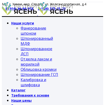
МО, г. Химки, мкр. Сходня, ул. Железнодорожная, д.4
8 (916) 46-66-918
8 (926) 335-15-23
Наши услуги
Фанерование
шпоном
Шпонированный
МДФ
Шпонированное
ДСП
Отделка лаком и
морилкой
Облицовка кромки
Шпонирование ГСП
Калибровка и
шлифовка
Каталог
Требования к основе
Наши цены