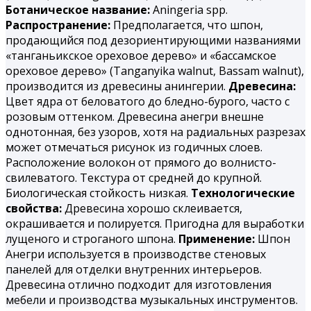
Ботаническое название:
Aningeria spp.
Распространение:
Предполагается, что шпон,
продающийся под дезориентирующими названиями
«танганьикское ореховое дерево» и «бассамское
ореховое дерево» (Tanganyika walnut, Bassam walnut),
производится из древесины анингерии.
Древесина:
Цвет ядра от беловатого до бледно-бурого, часто с
розовым оттенком. Древесина анегри внешне
однотонная, без узоров, хотя на радиальных разрезах
может отмечаться рисунок из годичных слоев.
Расположение волокон от прямого до волнисто-
свилеватого. Текстура от средней до крупной.
Биологическая стойкость низкая.
Технологические
свойства:
Древесина хорошо склеивается,
окрашивается и полируется. При­годна для выработки
лущеного и строганого шпона.
Применение:
Шпон
Анегри используется в производстве стеновых
панелей для отделки внутренних интерьеров.
Древесина отлично подходит для изготовления
мебели и производства музыкальных инструментов.