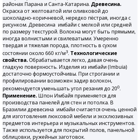
районах Парана и Санта-Катарина.
Древесина.
Окраска от желтоватой или оливковой до
шоколадно-коричневой, нередко пёстрая, иногда с
рисунком. Древесина имбайи с мелкой или средней
по размеру текстурой. Волокна могут быть прямыми,
иногда волнистыми и свилеватыми. Умеренно
твердая и тяжелая порода, плотность в сухом
3
состоянии около 660 кг/м
.
Технологические
свойства.
Обрабатывается легко, давая очень
гладкую поверхность. Изделия из имбайи (Imbuia)
достаточно формоустойчивы. При строгании и
профилировании возможен задир волокон,
0
рекомендуется уменьшать угол резания до 20
.
Применение.
Шпон Имбайя применяется для
производства панелей для стен и потолка. В
Бразилии древесина имбайи считается очень ценной
для изготовления люксовой мебели и эксклюзивных
предметов интерьера и музыкальных инструментов.
Также используется для покрытий полов, панельной
облицовки, ружейных заготовок.