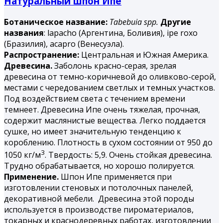
Натуральный шпон Ипе
Ботаническое название:
Tabebuia spp.
Другие
названия
: lapacho (Аргентина, Боливия), ipe roxo
(Бразилия), acapro (Венесуэла).
Распространение:
Центральная и Южная Америка.
Древесина.
Заболонь красно-серая, зрелая
древесина от темно-коричневой до оливково-серой,
местами с чередованием светлых и темных участков.
Под воздействием света с течением времени
темнеет. Древесина
Ипе
очень тяжелая, прочная,
содержит маслянистые вещества. Легко поддается
сушке, но имеет значительную тенденцию к
короблению. Плотность в сухом состоянии от 950 до
3
1050 кг/м
. Твердость: 5,9. Очень стойкая древесина.
Трудно обрабатывается, но хорошо полируется.
Применение.
Шпон Ипе применяется при
изготовлении стеновых и потолочных панелей,
декоративной мебели. Древесина этой породы
используется в производстве пироматериалов,
токарных и краснодеревных работах, изготовлении