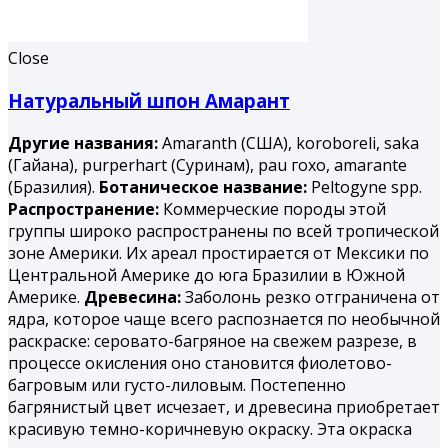
Close
Натуральный шпон Амарант
Другие названия:
Amaranth (США), koroboreli, saka
(Гайана), purperhart (Суринам), раu гохо, amarantе
(Бразилия).
Ботаническое название:
Peltogyne spp.
Распространение:
Коммерческие породы этой
группы широко распространены по всей тропической
зоне Америки. Их ареал простирается от Мексики по
Центральной Америке до юга Бразилии в Южной
Америке.
Древесина:
Заболонь резко отграничена от
ядра, которое чаще всего распознается по необычной
раскраске: серовато-багряное на свежем разрезе, в
процессе окисления оно становится фиолетово-
багровым или густо-лиловым. Постепенно
багрянистый цвет исчезает, и древесина приобретает
красивую темно-коричневую окраску. Эта окраска