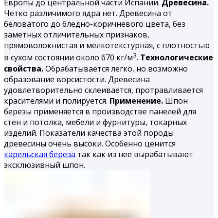
Европы до центральной части Испании.
Древесина.
Четко различимого ядра нет. Древесина от
беловатого до бледно-коричневого цвета, без
заметных отличительных признаков,
прямоволокнистая и мелкотекстурная, с плотностью
3
в сухом состоянии около 670 кг/м
.
Технологические
свойства.
Обрабатывается легко, но возможно
образование ворсистости. Древесина
удовлетворительно склеивается, протравливается
красителями и полируется.
Применение.
Шпон
березы применяется в производстве панелей для
стен и потолка, мебели и фурнитуры, токарных
изделий. Показатели качества этой породы
древесины очень высоки. Особенно ценится
карельская береза
так как из нее вырабатывают
эксклюзивный шпон.