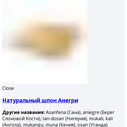
Close
Натуральный шпон Анегри
Другие названия:
Asanfena (Гана), aniegre (Берег
Слоновой Кости), Ian-dosan (Нигерия), mukali, kali
(Ангола), mukangu, muna (Ке­ния), osan (Уганда).