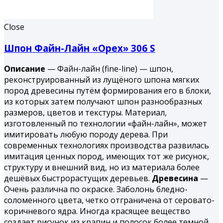
Close
Шпон Файн-Лайн «Орех» 306 S
Описание
— Файн-лайн (fine-line) — шпон,
реконструированный из лущёного шпона мягких
пород древесины путём формирования его в блоки,
из которых затем получают шпон разнообразных
размеров, цветов и текстуры. Материал,
изготовленный по технологии «файн-лайн», может
имитировать любую породу дерева. При
современных технологиях производства развилась
имитация ценных пород, имеющих тот же рисунок,
структуру и внешний вид, но из материала более
дешёвых быстрорастущих деревьев.
Древесина
—
Очень различна по окраске. Заболонь бледно-
соломенного цвета, четко отграничена от серовато-
коричневого ядра. Иногда красящее вещество
создает рисунок из крапин и полосок более темной