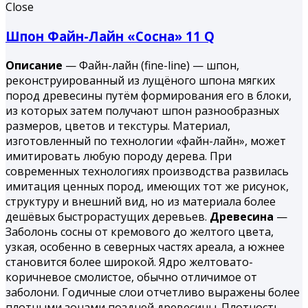
Close
Шпон Файн-Лайн «Сосна» 11 Q
Описание
— Файн-лайн (fine-line) — шпон,
реконструированный из лущёного шпона мягких
пород древесины путём формирования его в блоки,
из которых затем получают шпон разнообразных
размеров, цветов и текстуры. Материал,
изготовленный по технологии «файн-лайн», может
имитировать любую породу дерева. При
современных технологиях производства развилась
имитация ценных пород, имеющих тот же рисунок,
структуру и внешний вид, но из материала более
дешёвых быстрорастущих деревьев.
Древесина
—
Заболонь сосны от кремового до желтого цвета,
узкая, особенно в северных частях ареала, а южнее
становится более широкой. Ядро желтовато-
коричневое смолистое, обычно отличимое от
заболони. Годичные слои отчетливо выражены более
плотными зонами поздней древесины. Плотность