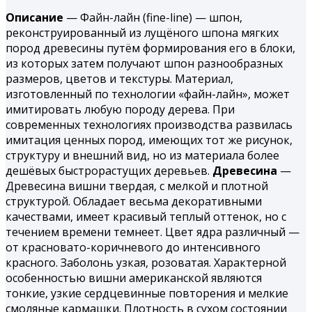
Описание
— Файн-лайн (fine-line) — шпон,
реконструированный из лущёного шпона мягких
пород древесины путём формирования его в блоки,
из которых затем получают шпон разнообразных
размеров, цветов и текстуры. Материал,
изготовленный по технологии «файн-лайн», может
имитировать любую породу дерева. При
современных технологиях производства развилась
имитация ценных пород, имеющих тот же рисунок,
структуру и внешний вид, но из материала более
дешёвых быстрорастущих деревьев.
Древесина
—
Древесина вишни твердая, с мелкой и плотной
структурой. Обладает весьма декоративными
качествами, имеет красивый теплый оттенок, но с
течением времени темнеет. Цвет ядра различный —
от красновато-коричневого до интенсивного
красного. Заболонь узкая, розоватая. Характерной
особенностью вишни американской являются
тонкие, узкие сердцевинные повторения и мелкие
смоляные кармашки. Плотность в сухом состоянии