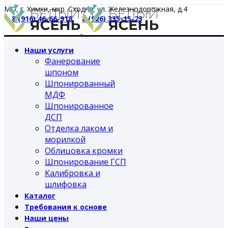
МО, г. Химки, мкр. Сходня, ул. Железнодорожная, д.4
8 (916) 46-66-918
8 (926) 335-15-23
Наши услуги
Фанерование
шпоном
Шпонированный
МДФ
Шпонированное
ДСП
Отделка лаком и
морилкой
Облицовка кромки
Шпонирование ГСП
Калибровка и
шлифовка
Каталог
Требования к основе
Наши цены