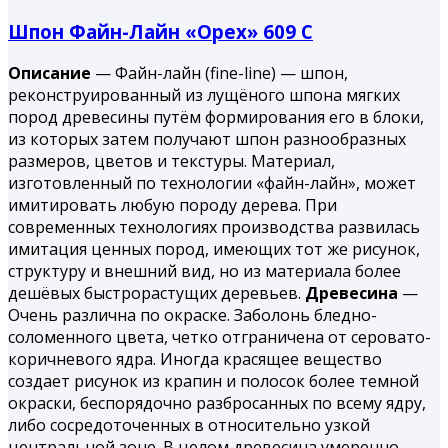
Шпон Файн-Лайн «Орех» 609 С
Описание
— Файн-лайн (fine-line) — шпон,
реконструированный из лущёного шпона мягких
пород древесины путём формирования его в блоки,
из которых затем получают шпон разнообразных
размеров, цветов и текстуры. Материал,
изготовленный по технологии «файн-лайн», может
имитировать любую породу дерева. При
современных технологиях производства развилась
имитация ценных пород, имеющих тот же рисунок,
структуру и внешний вид, но из материала более
дешёвых быстрорастущих деревьев.
Древесина
—
Очень различна по окраске. Заболонь бледно-
соломенного цвета, четко отграничена от серовато-
коричневого ядра. Иногда красящее вещество
создает рисунок из крапин и полосок более темной
окраски, беспорядочно разбросанных по всему ядру,
либо сосредоточенных в относительно узкой
центральной зоне. В целом древесина умеренно