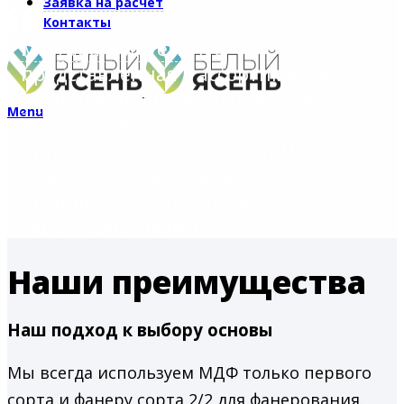
Заявка на расчет
Контакты
Мы гарантируем
, что
представленная в ассортименте
облицовочная продукция будет
Menu
долгие годы радовать
привлекательным внешним
видом, а также обладать
отличными эксплуатационными
характеристиками.
Наши преимущества
Наш подход к выбору основы
Мы всегда используем МДФ только первого
сорта и фанеру сорта 2/2 для фанерования.