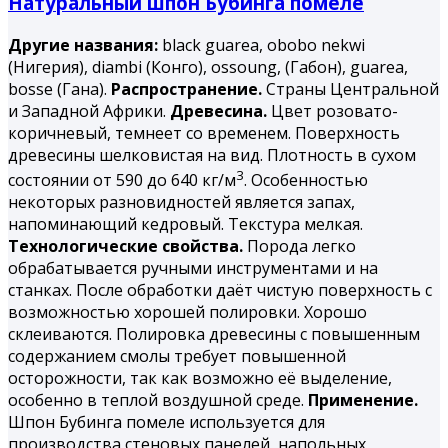
Натуральный шпон Бубинга помеле
Другие названия:
black guarea, obobo nekwi
(Нигерия), diambi (Конго), ossoung, (Габон), guarea,
bosse (Гана).
Распространение.
Страны Центральной
и Западной Африки.
Древесина.
Цвет розовато-
коричневый, темнеет со временем. Поверхность
древесины шелковистая на вид. Плотность в сухом
3
состоянии от 590 до 640 кг/м
. Особенностью
некоторых разновидностей является запах,
напоминающий кедровый. Текстура мелкая.
Технологические свойства.
Порода легко
обрабатывается ручными инструментами и на
станках. После обработки даёт чистую поверхность с
возможностью хорошей полировки. Хорошо
склеиваются. Полировка древесины с повышенным
содержанием смолы требует повышенной
осторожности, так как возможно её выделение,
особенно в теплой воздушной среде.
Применение.
Шпон Бубинга помеле используется для
производства стеновых панелей, напольных