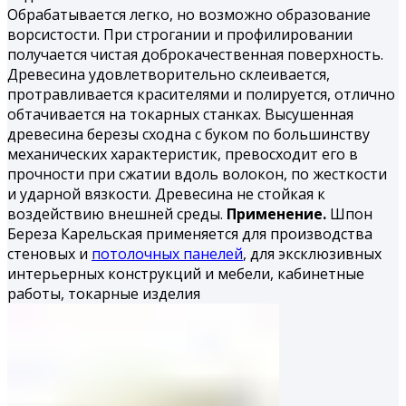
Обрабатывается легко, но воз­можно образование
ворсистости. При строгании и профилиро­вании
получается чистая доброкачественная поверхность.
Дре­весина удовлетворительно склеивается,
протравливается кра­сителями и полируется, отлично
обтачивается на токарных станках. Высушенная
древесина березы сходна с буком по большинству
механических характеристик, превосходит его в
прочности при сжатии вдоль волокон, по жесткости
и удар­ной вязкости. Древесина не стойкая к
воздействию внешней среды.
Применение.
Шпон
Береза Карельская применяется для производства
стеновых и
потолочных панелей
, для эксклюзивных
интерьерных конструкций и мебели, кабинетные
работы, токарные из­делия