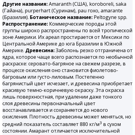
Другие названия:
Amaranth (США), koroboreli, saka
(Гайана), purperhart (Суринам), раu гохо, amarantе
(Бразилия).
Ботаническое название:
Peltogyne spp.
Распространение:
Коммерческие породы этой
группы широко распространены по всей тропической
зоне Америки. Их ареал простирается от Мексики по
Центральной Америке до юга Бразилии в Южной
Америке.
Древесина:
Заболонь резко отграничена от
ядра, которое чаще всего распознается по необычной
раскраске: серовато-багряное на свежем разрезе, в
процессе окисления оно становится фиолетово-
багровым или густо-лиловым. Постепенно
багрянистый цвет исчезает, и древесина приобретает
красивую темно-коричневую окраску. Эта окраска
лишь поверхностная, при удалении даже тонкого
слоя древесины первоначальный цвет
восстанавливается и сохраняется до нового
окисления. Плотность древесины может меняться, но
3
средний показатель составляет 880 кг/м
в сухом
состоянии. Амарант отличается исключительной