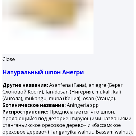
Close
Натуральный шпон Анегри
Другие названия:
Asanfena (Гана), aniegre (Берег
Слоновой Кости), Ian-dosan (Нигерия), mukali, kali
(Ангола), mukangu, muna (Ке­ния), osan (Уганда).
Ботаническое название:
Aningeria spp.
Распространение:
Предполагается, что шпон,
продающийся под дезориентирующими названиями
«танганьикское ореховое дерево» и «бассамское
ореховое дерево» (Tanganyika walnut, Bassam walnut),