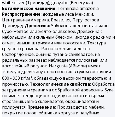
white oliver (Тринидад); guayabo (Венесуэла).
Ботаническое название:
Terminalia amazonia.
Распространение:
дождевые леса Мексики,
Центральная Америка, Бразилия, Перу, остров
Тринидад.
Древесина:
Заболонь желтоватая, ядро
буро-желтое или желто-оливковое. Древесина с
небольшим или сильным блеском, иногда с редкими и
отчетливыми штрихами или полосками. Текстура
среднего размера. Расположение волокон
беспорядочное, обычно путано-свилеватое, на
радиальных разрезах наблюдается полосатый или
косослойный рисунок. Nargusta (Айвори) имеет
тяжелую древесину с плотностью в сухом состоянии
3
800 - 930 кг\м
, обладающую высокой твердостью и
прочностью.
Технологические свойства:
Обработка
затруднена и сравнима с обработкой древесины бука,
но имеет тенденцию к задиру волокон во время
строгания. Легко склеивается, окрашивается и
полируется.
Применение:
Производство мебели,
покрытие полов, обшивка корпуса и палубные