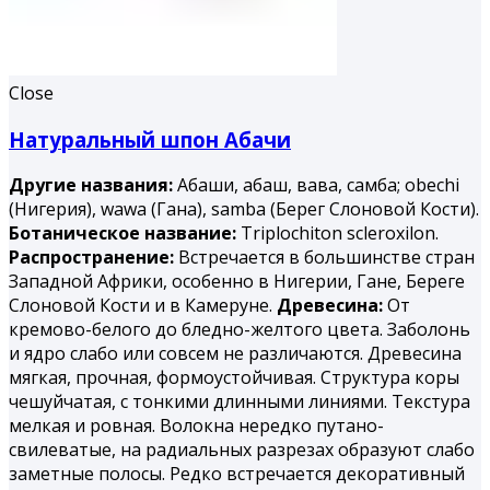
Close
Натуральный шпон Абачи
Другие названия:
Абаши, абаш, вава, самба; obechi
(Нигерия), wawa (Гана), samba (Берег Слоновой Кости).
Ботаническое название:
Triplochiton scleroxilon.
Распространение:
Встречается в большинстве стран
Западной Африки, особенно в Нигерии, Гане, Береге
Слоновой Кости и в Камеруне.
Древесина:
От
кремово-белого до бледно-желтого цвета. Заболонь
и ядро слабо или совсем не различаются. Древесина
мягкая, прочная, формоустойчивая. Структура коры
чешуйчатая, с тонкими длинными линиями. Текстура
мелкая и ровная. Волокна нередко путано-
свилеватые, на радиальных разрезах образуют слабо
заметные полосы. Редко встречается декоративный