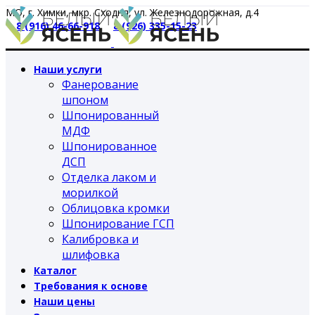
МО, г. Химки, мкр. Сходня, ул. Железнодорожная, д.4
8 (916) 46-66-918
8 (926) 335-15-23
Наши услуги
Фанерование
шпоном
Шпонированный
МДФ
Шпонированное
ДСП
Отделка лаком и
морилкой
Облицовка кромки
Шпонирование ГСП
Калибровка и
шлифовка
Каталог
Требования к основе
Наши цены