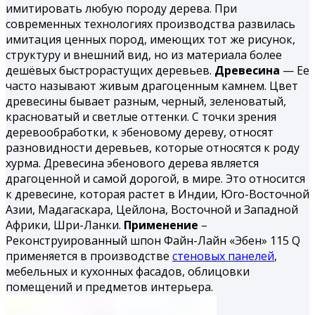
имитировать любую породу дерева. При
современных технологиях производства развилась
имитация ценных пород, имеющих тот же рисунок,
структуру и внешний вид, но из материала более
дешёвых быстрорастущих деревьев.
Древесина
— Ее
часто называют живым драгоценным камнем. Цвет
древесины бывает разным, черный, зеленоватый,
красноватый и светлые оттенки. С точки зрения
деревообработки, к эбеновому дереву, относят
разновидности деревьев, которые относятся к роду
хурма. Древесина эбенового дерева является
драгоценной и самой дорогой, в мире. Это относится
к древесине, которая растет в Индии, Юго-Восточной
Азии, Мадагаскара, Цейлона, Восточной и Западной
Африки, Шри-Ланки.
Применение
–
Реконструированный шпон Файн-Лайн «Эбен» 115 Q
применяется в производстве
стеновых панелей
,
мебельных и кухонных фасадов, облицовки
помещений и предметов интерьера.