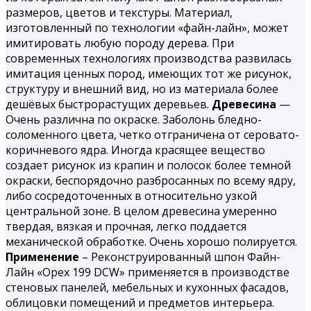
размеров, цветов и текстуры. Материал,
изготовленный по технологии «файн-лайн», может
имитировать любую породу дерева. При
современных технологиях производства развилась
имитация ценных пород, имеющих тот же рисунок,
структуру и внешний вид, но из материала более
дешёвых быстрорастущих деревьев.
Древесина
—
Очень различна по окраске. Заболонь бледно-
соломенного цвета, четко отграничена от серовато-
коричневого ядра. Иногда красящее вещество
создает рисунок из крапин и полосок более темной
окраски, беспорядочно разбросанных по всему ядру,
либо сосредоточенных в относительно узкой
центральной зоне. В целом древесина умеренно
твердая, вязкая и проч­ная, легко поддается
механической обработке. Очень хорошо поли­руется.
Применение
– Реконструированный шпон Файн-
Лайн «Орех 199 DCW» применяется в производстве
стеновых панелей, мебельных и кухонных фасадов,
облицовки помещений и предметов интерьера.