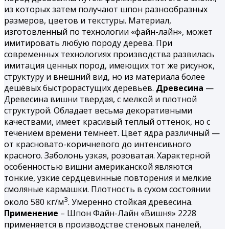
из которых затем получают шпон разнообразных
размеров, цветов и текстуры. Материал,
изготовленный по технологии «файн-лайн», может
имитировать любую породу дерева. При
современных технологиях производства развилась
имитация ценных пород, имеющих тот же рисунок,
структуру и внешний вид, но из материала более
дешёвых быстрорастущих деревьев.
Древесина
—
Древесина вишни твердая, с мелкой и плотной
структурой. Обладает весьма декоративными
качествами, имеет красивый теплый оттенок, но с
течением времени темнеет. Цвет ядра различный —
от красновато-коричневого до интенсивного
красного. Заболонь узкая, розоватая. Характерной
особенностью вишни американской являются
тонкие, узкие сердцевинные повторения и мелкие
смоляные кармашки. Плотность в сухом состоянии
3
около 580 кг/м
. Умеренно стойкая древесина.
Применение
– Шпон Файн-Лайн «Вишня» 2228
применяется в производстве стеновых панелей,