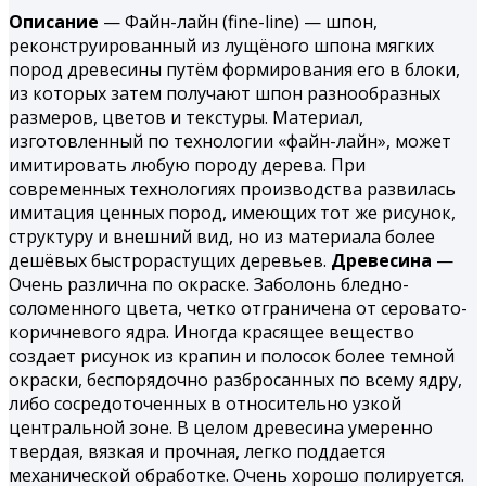
Описание
— Файн-лайн (fine-line) — шпон,
реконструированный из лущёного шпона мягких
пород древесины путём формирования его в блоки,
из которых затем получают шпон разнообразных
размеров, цветов и текстуры. Материал,
изготовленный по технологии «файн-лайн», может
имитировать любую породу дерева. При
современных технологиях производства развилась
имитация ценных пород, имеющих тот же рисунок,
структуру и внешний вид, но из материала более
дешёвых быстрорастущих деревьев.
Древесина
—
Очень различна по окраске. Заболонь бледно-
соломенного цвета, четко отграничена от серовато-
коричневого ядра. Иногда красящее вещество
создает рисунок из крапин и полосок более темной
окраски, беспорядочно разбросанных по всему ядру,
либо сосредоточенных в относительно узкой
центральной зоне. В целом древесина умеренно
твердая, вязкая и проч­ная, легко поддается
механической обработке. Очень хорошо поли­руется.