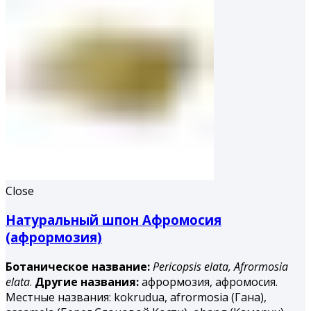
Close
Натуральный шпон Афромосия
(афрормозия)
Ботаническое название:
Pericopsis elata,
Afrormosia
elata
.
Другие названия:
афрормозия, афромосия.
Местные названия: kokrudua, afrormosia (Гана),