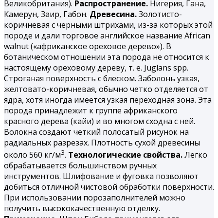
Великобритания).
Распространение.
Нигерия, Гана,
Камерун, Заир, Габон.
Древесина.
Золотисто-
коричневая с черными штрихами, из-за которых этой
породе и дали торговое английское название African
walnut («африканское ореховое дерево»). В
ботаническом отношении эта порода не относится к
настоящему ореховому дереву, т. е. Juglans spp.
Строганая поверхность с блеском. Заболонь узкая,
желтовато-коричневая, обычно четко отделяется от
ядра, хотя иногда имеется узкая переходная зона. Эта
порода принадлежит к группе африканского
красного дерева (кайи) и во многом сходна с ней.
Волокна создают четкий полосатый рисунок на
радиальных разрезах. Плотность сухой древесины
3
около 560 кг/м
.
Технологические свойства.
Легко
обрабатывается большинством ручных
инструментов. Шлифование и фуговка позволяют
добиться отличной чистовой обработки поверхности.
При использовании порозаполнителей можно
получить высококачественную отделку.