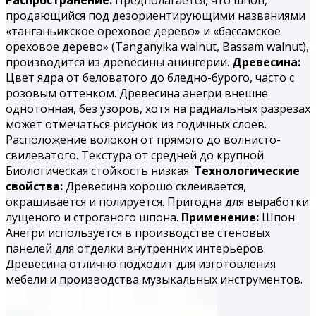
продающийся под дезориентирующими названиями
«танганьикское ореховое дерево» и «бассамское
ореховое дерево» (Tanganyika walnut, Bassam walnut),
производится из древесины анингерии.
Древесина:
Цвет ядра от беловатого до бледно-бурого, часто с
розовым оттенком. Древесина анегри внешне
однотонная, без узоров, хотя на радиальных разрезах
может отмечаться рисунок из годичных слоев.
Расположение волокон от прямого до волнисто-
свилеватого. Текстура от средней до крупной.
Биологическая стойкость низкая.
Технологические
свойства:
Древесина хорошо склеивается,
окрашивается и полируется. При­годна для выработки
лущеного и строганого шпона.
Применение:
Шпон
Анегри используется в производстве стеновых
панелей для отделки внутренних интерьеров.
Древесина отлично подходит для изготовления
мебели и производства музыкальных инструментов.