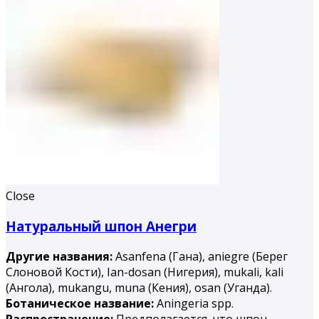
Close
Натуральный шпон Анегри
Другие названия:
Asanfena (Гана), aniegre (Берег
Слоновой Кости), Ian-dosan (Нигерия), mukali, kali
(Ангола), mukangu, muna (Ке­ния), osan (Уганда).
Ботаническое название:
Aningeria spp.
Распространение:
Предполагается, что шпон,