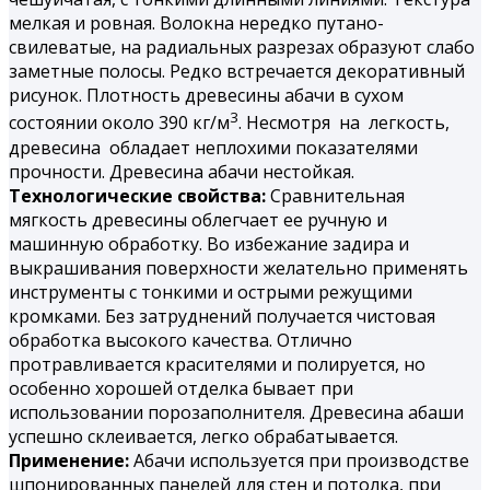
мелкая и ровная. Волокна нередко путано-
свилеватые, на радиальных разрезах образуют слабо
заметные полосы. Редко встречается декоративный
рисунок. Плотность древесины абачи в сухом
3
состоянии около 390 кг/м
. Несмотря на легкость,
древесина обладает неплохими показателями
прочности. Древесина абачи нестойкая.
Технологические свойства:
Сравнительная
мягкость древесины облегчает ее ручную и
машинную обработку. Во избежание задира и
выкрашивания поверхности желательно применять
инструменты с тонкими и острыми режущими
кромками. Без затруднений получается чистовая
обработка высокого качества. Отлично
протравливается красителями и полируется, но
особенно хорошей отделка бывает при
использовании порозаполнителя. Древесина абаши
успешно склеивается, легко обрабатывается.
Применение:
Абачи используется при производстве
шпонированных панелей для стен и потолка, при