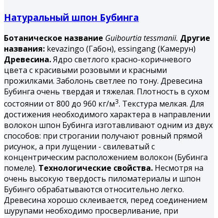
Натуральный шпон Бубинга
Ботаническое название
Guibourtia tessmanii.
Другие
названия:
kevazingo (Габон), essingang (Камерун)
Древесина.
Ядро светлого красно-коричневого
цвета с красивыми розовыми и красными
прожилками. Заболонь светлее по тону. Древесина
Бубинга
очень твердая и тяжелая. Плотность в сухом
3
состоянии от 800 до 960 кг/м
. Текстура мелкая. Для
достижения необходимого характера в направлении
волокон шпон Бубинга изготавливают одним из двух
способов: при строгании получают ровный прямой
рисунок, а при лущении - свилеватый с
концентрическим расположением волокон (Бубинга
помеле).
Технологические свойства.
Несмотря на
очень высокую твердость пиломатериалы и шпон
Бубинго обрабатываются относительно легко.
Древесина хорошо склеивается, перед соединением
шурупами необходимо просверливание, при