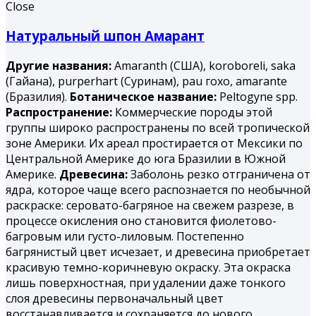
Close
Натуральный шпон Амарант
Другие названия:
Amaranth (США), koroboreli, saka
(Гайана), purperhart (Суринам), раu гохо, amarantе
(Бразилия).
Ботаническое название:
Peltogyne spp.
Распространение:
Коммерческие породы этой
группы широко распространены по всей тропической
зоне Америки. Их ареал простирается от Мексики по
Центральной Америке до юга Бразилии в Южной
Америке.
Древесина:
Заболонь резко отграничена от
ядра, которое чаще всего распознается по необычной
раскраске: серовато-багряное на свежем разрезе, в
процессе окисления оно становится фиолетово-
багровым или густо-лиловым. Постепенно
багрянистый цвет исчезает, и древесина приобретает
красивую темно-коричневую окраску. Эта окраска
лишь поверхностная, при удалении даже тонкого
слоя древесины первоначальный цвет
восстанавливается и сохраняется до нового