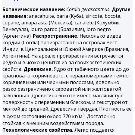
Ботаническое название:
Cordia gerascanthus.
Другие
названия:
аnacahuite, baria (Куба), siricote, bocote,
cupane, amapa asta (Мексика), canalete (Колумбия,
Венесуэла), louro pardo (Бразилия), loro negro
(Аргентина).
Распространение.
Несколько видов
кордии (Cordia) произрастают на островах Вест-
Индии, в Центральной и Южной Америке (Бразилия,
Аргентина). На ареале произрастания встречается
редко и высоко ценится из-за своих эстетических
свойств.
Древесина.
Ядро от табачного цвета до до
красновато-коричневого, с неравномерными темно-
коричневыми или черными полосами, довольно
резко разграничено с сероватой или желтоватой
заболонью. Древесина бокоте имеет маслянистую
поверхность с переменным блеском, и текстурой от
мелкой до средней. Древесина твердая. Плотность ее
3
в сухом состоянии около 770 кг/м
. Достаточно
стойкая к внешним воздействиям порода.
Технологические свойства.
Легко поддается