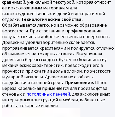
сравнимой, уникальной текстурой, которая относит
её к эксклюзивным материалам для
высокохудожественных изделий и декоративной
отделки.
Технологические свойства.
Обрабатывается легко, но воз­можно образование
ворсистости. При строгании и профилиро­вании
получается чистая доброкачественная поверхность.
Дре­весина удовлетворительно склеивается,
протравливается кра­сителями и полируется, отлично
обтачивается на токарных станках. Высушенная
древесина березы сходна с буком по большинству
механических характеристик, превосходит его в
прочности при сжатии вдоль волокон, по жесткости
и удар­ной вязкости. Древесина не стойкая к
воздействию внешней среды.
Применение.
Шпон
Береза Карельская применяется для производства
стеновых и
потолочных панелей
, для эксклюзивных
интерьерных конструкций и мебели, кабинетные
работы, токарные из­делия