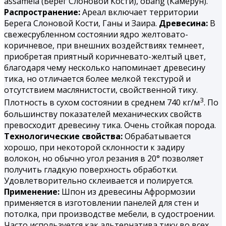
assamela (Берег Слоновой Кости), obang (Камерун).
Распространение:
Ареал включает территории
Берега Слоновой Кости, Ганы и Заира.
Древесина:
В
свежесрубленном состоянии ядро желтовато-
коричневое, при внешних воздействиях темнеет,
приобретая приятный коричневато-желтый цвет,
благодаря чему несколько напоминает древесину
тика, но отличается более мелкой текстурой и
отсутствием маслянистости, свойственной тику.
3
Плотность в сухом состоянии в среднем 740 кг/м
. По
большинству показателей механических свойств
превосходит древесину тика. Очень стойкая порода.
Технологические свойства:
Обрабатывается
хорошо, при некоторой склонности к задиру
волокон, но обычно угол резания в 20° позволяет
получить гладкую поверхность обработки.
Удовлетворительно склеивается и полируется.
Применение:
Шпон из древесины Афрормозии
применяется в изготовлении панелей для стен и
потолка, при производстве мебели, в судостроении.
Часто используется как альтернатива тику во всех