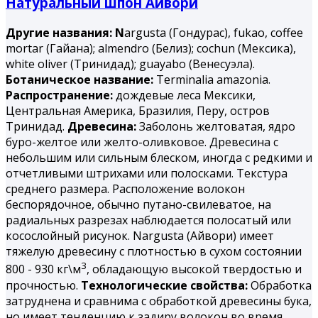
Натуральный шпон Айвори
Другие названия: N
argusta (Гондурас), fukao, coffee
mortar (Гайана); almendro (Белиз); cochun (Мексика),
white oliver (Тринидад); guayabo (Венесуэла).
Ботаническое название:
Terminalia amazonia.
Распространение:
дождевые леса Мексики,
Центральная Америка, Бразилия, Перу, остров
Тринидад.
Древесина:
Заболонь желтоватая, ядро
буро-желтое или желто-оливковое. Древесина с
небольшим или сильным блеском, иногда с редкими и
отчетливыми штрихами или полосками. Текстура
среднего размера. Расположение волокон
беспорядочное, обычно путано-свилеватое, на
радиальных разрезах наблюдается полосатый или
косослойный рисунок. Nargusta (Айвори) имеет
тяжелую древесину с плотностью в сухом состоянии
3
800 - 930 кг\м
, обладающую высокой твердостью и
прочностью.
Технологические свойства:
Обработка
затруднена и сравнима с обработкой древесины бука,
но имеет тенденцию к задиру волокон во время