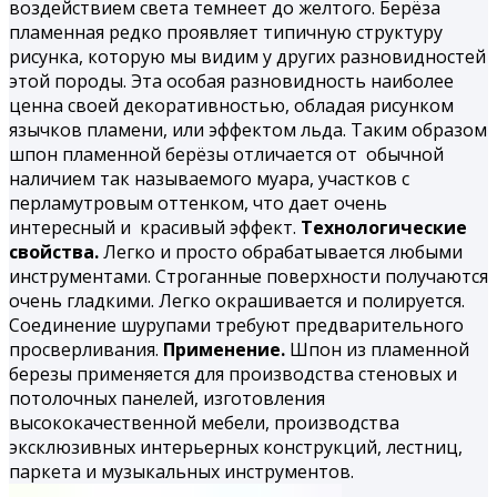
воздействием света темнеет до желтого. Берёза
пламенная редко проявляет типичную структуру
рисунка, которую мы видим у других разновидностей
этой породы. Эта особая разновидность наиболее
ценна своей декоративностью, обладая рисунком
язычков пламени, или эффектом льда. Таким образом
шпон
пламенной берёзы
отличается от обычной
наличием так называемого муара, участков с
перламутровым оттенком, что дает очень
интересный и красивый эффект.
Технологические
свойства.
Легко и просто обрабатывается любыми
инструментами. Строганные поверхности получаются
очень гладкими. Легко окрашивается и полируется.
Соединение шурупами требуют предварительного
просверливания.
Применение.
Шпон из пламенной
березы применяется для производства стеновых и
потолочных панелей, изготовления
высококачественной мебели, производства
эксклюзивных интерьерных конструкций, лестниц,
паркета и музыкальных инструментов.