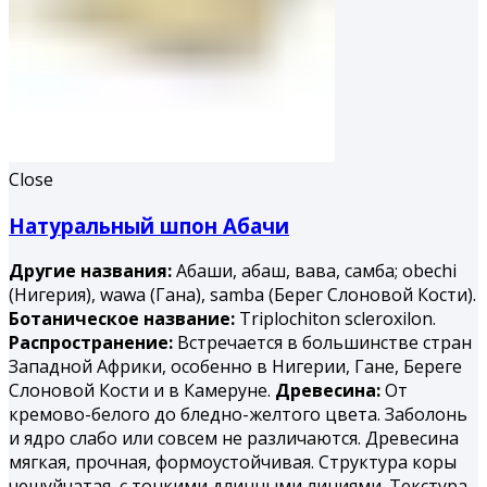
Close
Натуральный шпон Абачи
Другие названия:
Абаши, абаш, вава, самба; obechi
(Нигерия), wawa (Гана), samba (Берег Слоновой Кости).
Ботаническое название:
Triplochiton scleroxilon.
Распространение:
Встречается в большинстве стран
Западной Африки, особенно в Нигерии, Гане, Береге
Слоновой Кости и в Камеруне.
Древесина:
От
кремово-белого до бледно-желтого цвета. Заболонь
и ядро слабо или совсем не различаются. Древесина
мягкая, прочная, формоустойчивая. Структура коры
чешуйчатая, с тонкими длинными линиями. Текстура