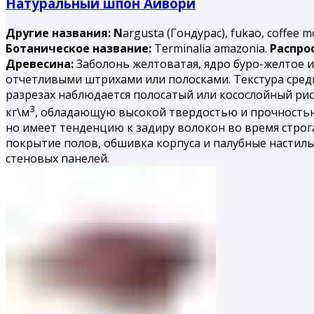
Натуральный шпон Айвори
Другие названия: N
argusta (Гондурас), fukao, coffee m
Ботаническое название:
Terminalia amazonia.
Распро
Древесина:
Заболонь желтоватая, ядро буро-желтое и
отчетливыми штрихами или полосками. Текстура сред
разрезах наблюдается полосатый или косослойный рису
3
кг\м
, обладающую высокой твердостью и прочность
но имеет тенденцию к задиру волокон во время строга
покрытие полов, обшивка корпуса и палубные настил
стеновых панелей.