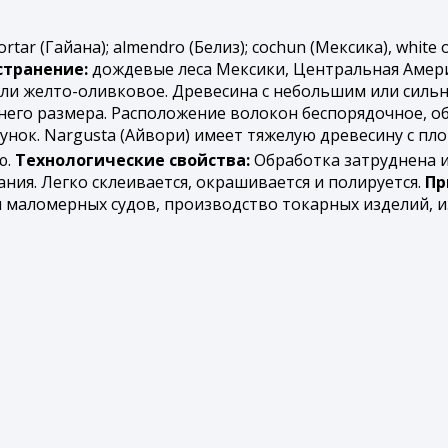
ortar (Гайана); almendro (Белиз); cochun (Мексика), white 
странение:
дождевые леса Мексики, Центральная Амери
ли желто-оливковое. Древесина с небольшим или сильн
него размера. Расположение волокон беспорядочное, о
нок. Nargusta (Айвори) имеет тяжелую древесину с плот
ю.
Технологические свойства:
Обработка затруднена и
ния. Легко склеивается, окрашивается и полируется.
Пр
ы маломерных судов, производство токарных изделий, 