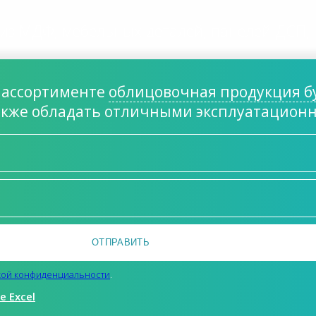
из МДФ, мебельных деталей, панелей ДСП,
в ассортименте
облицовочная продукция бу
акже обладать отличными эксплуатацион
кой конфиденциальности
.
 Excel