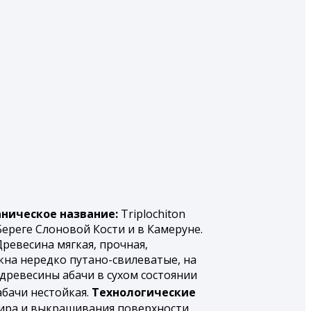
аническое название:
Triplochiton
Береге Слоновой Кости и в Камеруне.
Древесина мягкая, прочная,
кна нередко путано-свилеватые, на
древесины абачи в сухом состоянии
абачи нестойкая.
Технологические
дира и выкрашивания поверхности