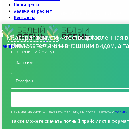
Наши цены
Высококачественная облицовка панелей 
Заявка на расчет
Контакты
Рассчитаем стоимость работ
Мы гарантируем
, что представленная 
привлекательным внешним видом, а т
Менеджер свяжется с Вами
Menu
в течение 20 минут.
Нажимая на кнопку «Заказать расчет», вы соглашаетесь c
полити
Также можете
скачать полный прайс-лист
в формате