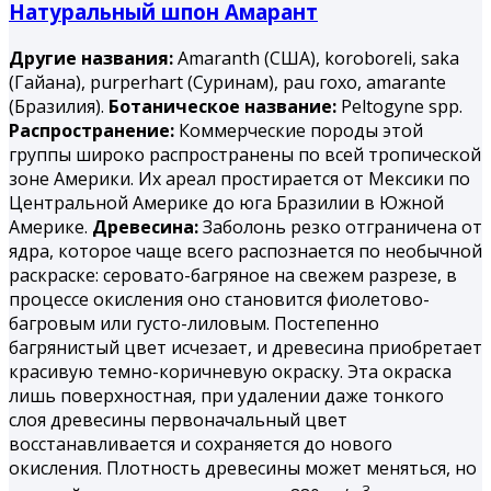
Натуральный шпон Амарант
Другие названия:
Amaranth (США), koroboreli, saka
(Гайана), purperhart (Суринам), раu гохо, amarantе
(Бразилия).
Ботаническое название:
Peltogyne spp.
Распространение:
Коммерческие породы этой
группы широко распространены по всей тропической
зоне Америки. Их ареал простирается от Мексики по
Центральной Америке до юга Бразилии в Южной
Америке.
Древесина:
Заболонь резко отграничена от
ядра, которое чаще всего распознается по необычной
раскраске: серовато-багряное на свежем разрезе, в
процессе окисления оно становится фиолетово-
багровым или густо-лиловым. Постепенно
багрянистый цвет исчезает, и древесина приобретает
красивую темно-коричневую окраску. Эта окраска
лишь поверхностная, при удалении даже тонкого
слоя древесины первоначальный цвет
восстанавливается и сохраняется до нового
окисления. Плотность древесины может меняться, но
3