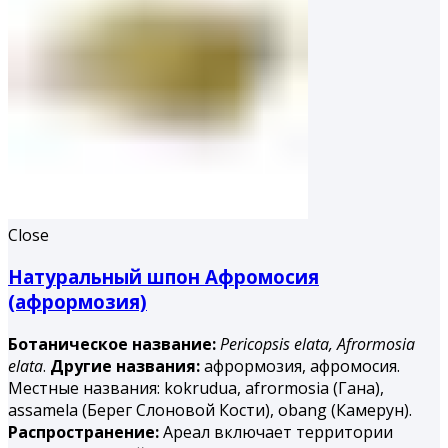
Close
Натуральный шпон Афромосия
(афрормозия)
Ботаническое название:
Pericopsis elata,
Afrormosia
elata
.
Другие названия:
афрормозия, афромосия.
Местные названия: kokrudua, afrormosia (Гана),
assamela (Берег Слоновой Кости), obang (Камерун).
Распространение:
Ареал включает территории