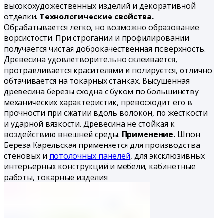
высокохудожественных изделий и декоративной
отделки.
Технологические свойства.
Обрабатывается легко, но воз­можно образование
ворсистости. При строгании и профилиро­вании
получается чистая доброкачественная поверхность.
Дре­весина удовлетворительно склеивается,
протравливается кра­сителями и полируется, отлично
обтачивается на токарных станках. Высушенная
древесина березы сходна с буком по большинству
механических характеристик, превосходит его в
прочности при сжатии вдоль волокон, по жесткости
и удар­ной вязкости. Древесина не стойкая к
воздействию внешней среды.
Применение.
Шпон
Береза Карельская применяется для производства
стеновых и
потолочных панелей
, для эксклюзивных
интерьерных конструкций и мебели, кабинетные
работы, токарные из­делия