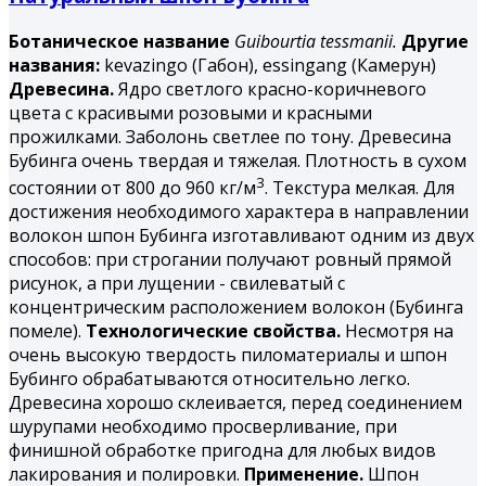
Ботаническое название
Guibourtia tessmanii.
Другие
названия:
kevazingo (Габон), essingang (Камерун)
Древесина.
Ядро светлого красно-коричневого
цвета с красивыми розовыми и красными
прожилками. Заболонь светлее по тону. Древесина
Бубинга
очень твердая и тяжелая. Плотность в сухом
3
состоянии от 800 до 960 кг/м
. Текстура мелкая. Для
достижения необходимого характера в направлении
волокон шпон Бубинга изготавливают одним из двух
способов: при строгании получают ровный прямой
рисунок, а при лущении - свилеватый с
концентрическим расположением волокон (Бубинга
помеле).
Технологические свойства.
Несмотря на
очень высокую твердость пиломатериалы и шпон
Бубинго обрабатываются относительно легко.
Древесина хорошо склеивается, перед соединением
шурупами необходимо просверливание, при
финишной обработке пригодна для любых видов
лакирования и полировки.
Применение.
Шпон