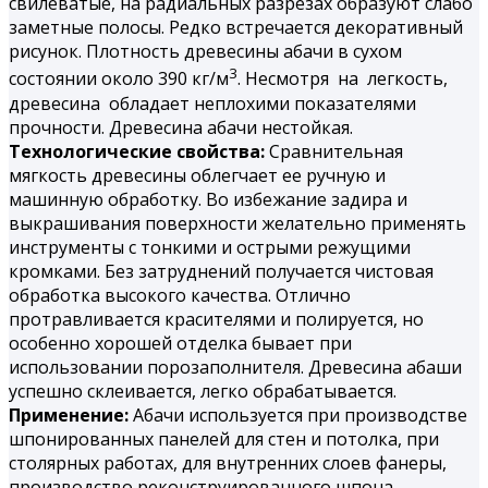
свилеватые, на радиальных разрезах образуют слабо
заметные полосы. Редко встречается декоративный
рисунок. Плотность древесины абачи в сухом
3
состоянии около 390 кг/м
. Несмотря на легкость,
древесина обладает неплохими показателями
прочности. Древесина абачи нестойкая.
Технологические свойства:
Сравнительная
мягкость древесины облегчает ее ручную и
машинную обработку. Во избежание задира и
выкрашивания поверхности желательно применять
инструменты с тонкими и острыми режущими
кромками. Без затруднений получается чистовая
обработка высокого качества. Отлично
протравливается красителями и полируется, но
особенно хорошей отделка бывает при
использовании порозаполнителя. Древесина абаши
успешно склеивается, легко обрабатывается.
Применение:
Абачи используется при производстве
шпонированных панелей для стен и потолка, при
столярных работах, для внутренних слоев фанеры,
производство реконструированного шпона,