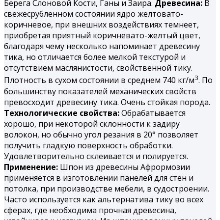
Берега Слоновой Кости, Ганы и Заира.
Древесина:
В
свежесрубленном состоянии ядро желтовато-
коричневое, при внешних воздействиях темнеет,
приобретая приятный коричневато-желтый цвет,
благодаря чему несколько напоминает древесину
тика, но отличается более мелкой текстурой и
отсутствием маслянистости, свойственной тику.
3
Плотность в сухом состоянии в среднем 740 кг/м
. По
большинству показателей механических свойств
превосходит древесину тика. Очень стойкая порода.
Технологические свойства:
Обрабатывается
хорошо, при некоторой склонности к задиру
волокон, но обычно угол резания в 20° позволяет
получить гладкую поверхность обработки.
Удовлетворительно склеивается и полируется.
Применение:
Шпон из древесины Афрормозии
применяется в изготовлении панелей для стен и
потолка, при производстве мебели, в судостроении.
Часто используется как альтернатива тику во всех
сферах, где необходима прочная древесина,