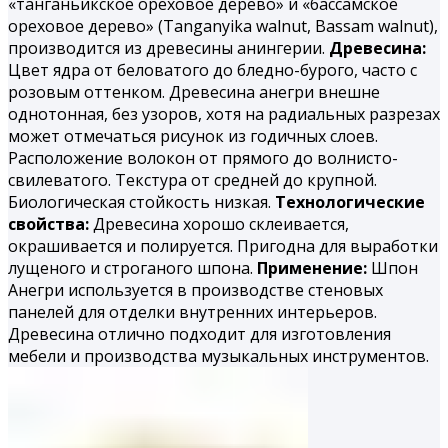
«танганьикское ореховое дерево» и «бассамское
ореховое дерево» (Tanganyika walnut, Bassam walnut),
производится из древесины анингерии.
Древесина:
Цвет ядра от беловатого до бледно-бурого, часто с
розовым оттенком. Древесина анегри внешне
однотонная, без узоров, хотя на радиальных разрезах
может отмечаться рисунок из годичных слоев.
Расположение волокон от прямого до волнисто-
свилеватого. Текстура от средней до крупной.
Биологическая стойкость низкая.
Технологические
свойства:
Древесина хорошо склеивается,
окрашивается и полируется. При­годна для выработки
лущеного и строганого шпона.
Применение:
Шпон
Анегри используется в производстве стеновых
панелей для отделки внутренних интерьеров.
Древесина отлично подходит для изготовления
мебели и производства музыкальных инструментов.