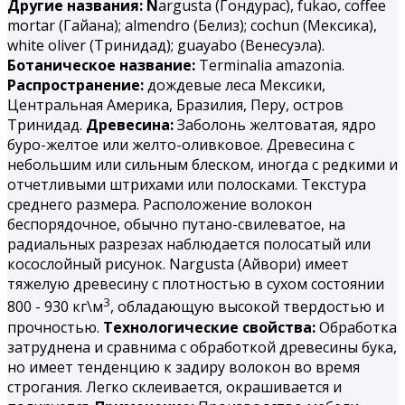
Другие названия: N
argusta (Гондурас), fukao, coffee
mortar (Гайана); almendro (Белиз); cochun (Мексика),
white oliver (Тринидад); guayabo (Венесуэла).
Ботаническое название:
Terminalia amazonia.
Распространение:
дождевые леса Мексики,
Центральная Америка, Бразилия, Перу, остров
Тринидад.
Древесина:
Заболонь желтоватая, ядро
буро-желтое или желто-оливковое. Древесина с
небольшим или сильным блеском, иногда с редкими и
отчетливыми штрихами или полосками. Текстура
среднего размера. Расположение волокон
беспорядочное, обычно путано-свилеватое, на
радиальных разрезах наблюдается полосатый или
косослойный рисунок. Nargusta (Айвори) имеет
тяжелую древесину с плотностью в сухом состоянии
3
800 - 930 кг\м
, обладающую высокой твердостью и
прочностью.
Технологические свойства:
Обработка
затруднена и сравнима с обработкой древесины бука,
но имеет тенденцию к задиру волокон во время
строгания. Легко склеивается, окрашивается и