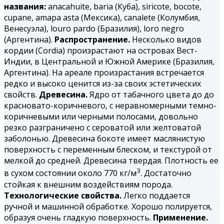
названия:
аnacahuite, baria (Куба), siricote, bocote,
cupane, amapa asta (Мексика), canalete (Колумбия,
Венесуэла), louro pardo (Бразилия), loro negro
(Аргентина).
Распространение.
Несколько видов
кордии (Cordia) произрастают на островах Вест-
Индии, в Центральной и Южной Америке (Бразилия,
Аргентина). На ареале произрастания встречается
редко и высоко ценится из-за своих эстетических
свойств.
Древесина.
Ядро от табачного цвета до до
красновато-коричневого, с неравномерными темно-
коричневыми или черными полосами, довольно
резко разграничено с сероватой или желтоватой
заболонью. Древесина бокоте имеет маслянистую
поверхность с переменным блеском, и текстурой от
мелкой до средней. Древесина твердая. Плотность ее
3
в сухом состоянии около 770 кг/м
. Достаточно
стойкая к внешним воздействиям порода.
Технологические свойства.
Легко поддается
ручной и машинной обработке. Хорошо полируется,
образуя очень гладкую поверхность.
Применение.