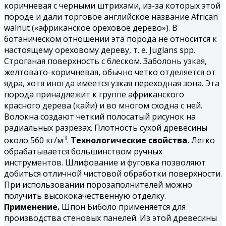
коричневая с черными штрихами, из-за которых этой
породе и дали торговое английское название African
walnut («африканское ореховое дерево»). В
ботаническом отношении эта порода не относится к
настоящему ореховому дереву, т. е. Juglans spp.
Строганая поверхность с блеском. Заболонь узкая,
желтовато-коричневая, обычно четко отделяется от
ядра, хотя иногда имеется узкая переходная зона. Эта
порода принадлежит к группе африканского
красного дерева (кайи) и во многом сходна с ней.
Волокна создают четкий полосатый рисунок на
радиальных разрезах. Плотность сухой древесины
3
около 560 кг/м
.
Технологические свойства.
Легко
обрабатывается большинством ручных
инструментов. Шлифование и фуговка позволяют
добиться отличной чистовой обработки поверхности.
При использовании порозаполнителей можно
получить высококачественную отделку.
Применение.
Шпон Биболо применяется для
производства стеновых панелей. Из этой древесины