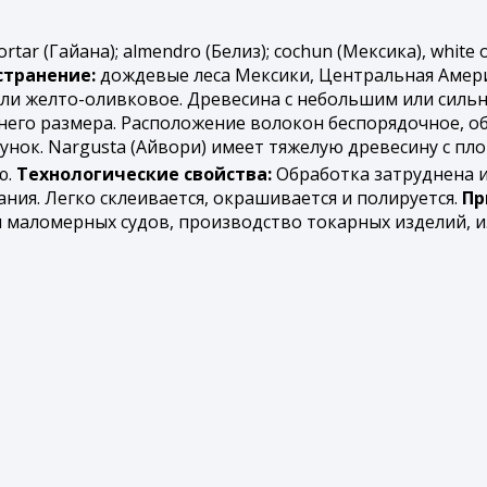
ortar (Гайана); almendro (Белиз); cochun (Мексика), white 
странение:
дождевые леса Мексики, Центральная Амери
ли желто-оливковое. Древесина с небольшим или сильн
него размера. Расположение волокон беспорядочное, о
нок. Nargusta (Айвори) имеет тяжелую древесину с плот
ю.
Технологические свойства:
Обработка затруднена и
ния. Легко склеивается, окрашивается и полируется.
Пр
ы маломерных судов, производство токарных изделий, 