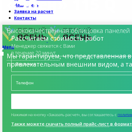
«Эбен» 115 Q
Наши цены
Заявка на расчет
Контакты
Высококачественная облицовка панелей 
Рассчитаем стоимость работ
Менеджер свяжется с Вами
Menu
в течение 20 минут.
Мы гарантируем
, что представленная 
привлекательным внешним видом, а т
Нажимая на кнопку «Заказать расчет», вы соглашаетесь c
полити
Также можете
скачать полный прайс-лист
в формате