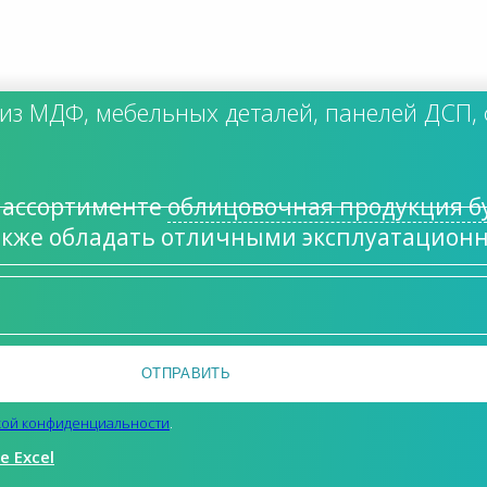
из МДФ, мебельных деталей, панелей ДСП,
в ассортименте
облицовочная продукция бу
акже обладать отличными эксплуатацион
кой конфиденциальности
.
 Excel