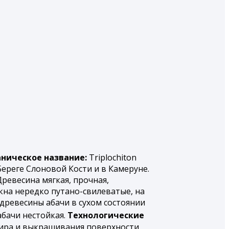
аническое название:
Triplochiton
Береге Слоновой Кости и в Камеруне.
Древесина мягкая, прочная,
кна нередко путано-свилеватые, на
древесины абачи в сухом состоянии
абачи нестойкая.
Технологические
дира и выкрашивания поверхности