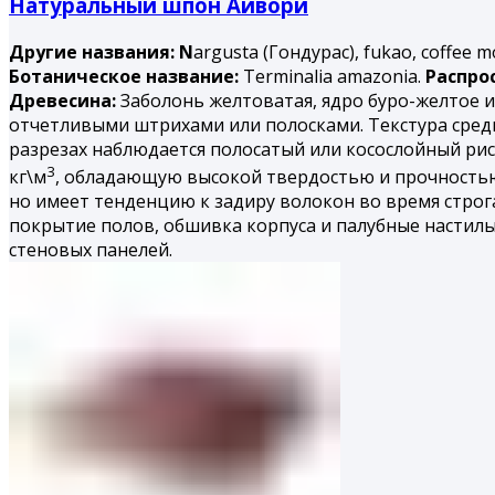
Натуральный шпон Айвори
Другие названия: N
argusta (Гондурас), fukao, coffee m
Ботаническое название:
Terminalia amazonia.
Распро
Древесина:
Заболонь желтоватая, ядро буро-желтое и
отчетливыми штрихами или полосками. Текстура сред
разрезах наблюдается полосатый или косослойный рису
3
кг\м
, обладающую высокой твердостью и прочность
но имеет тенденцию к задиру волокон во время строга
покрытие полов, обшивка корпуса и палубные настил
стеновых панелей.