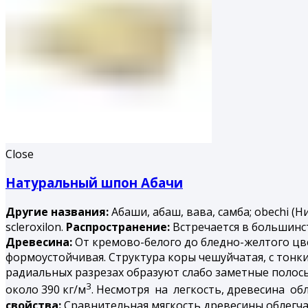
Close
Натуральный шпон Абачи
Другие названия:
Абаши, абаш, вава, самба; obechi (Н
scleroxilon.
Распространение:
Встречается в большинст
Древесина:
От кремово-белого до бледно-желтого цвет
формоустойчивая. Структура коры чешуйчатая, с тонк
радиальных разрезах образуют слабо заметные полосы
3
около 390 кг/м
. Несмотря на легкость, древесина об
свойства:
Сравнительная мягкость древесины облегча