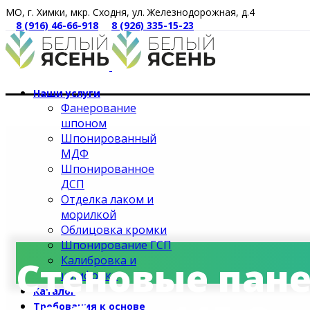
МО, г. Химки, мкр. Сходня, ул. Железнодорожная, д.4
8 (916) 46-66-918
8 (926) 335-15-23
Наши услуги
Фанерование
шпоном
Шпонированный
МДФ
Шпонированное
ДСП
Отделка лаком и
морилкой
Облицовка кромки
Шпонирование ГСП
Калибровка и
Стеновые пан
шлифовка
Каталог
Требования к основе