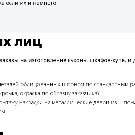
же если их и немного.
их лиц
казы на изготовление кухонь, шкафов-купе, и 
 деталей облицованных шпоном по стандартным р
кромка, окраска по образцу заказчика).
онтажу накладки на металлические двери из шпона
м.
ц