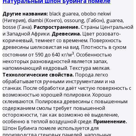
Натуральный шпон Бубинга помеле
Другие названия:
black guarea, obobo nekwi
(Нигерия), diambi (Конго), ossoung, (Габон), guarea,
bosse (Гана).
Распространение.
Страны Центральной
и Западной Африки.
Древесина.
Цвет розовато-
коричневый, темнеет со временем. Поверхность
древесины шелковистая на вид. Плотность в сухом
3
состоянии от 590 до 640 кг/м
. Особенностью
некоторых разновидностей является запах,
напоминающий кедровый. Текстура мелкая.
Технологические свойства.
Порода легко
обрабатывается ручными инструментами и на
станках. После обработки даёт чистую поверхность с
возможностью хорошей полировки. Хорошо
склеиваются. Полировка древесины с повышенным
содержанием смолы требует повышенной
осторожности, так как возможно её выделение,
особенно в теплой воздушной среде.
Применение.
Шпон Бубинга помеле используется для
производства стеновых панелей, напольных