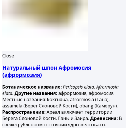
Close
Натуральный шпон Афромосия
(афрормозия)
Ботаническое название:
Pericopsis elata,
Afrormosia
elata
.
Другие названия:
афрормозия, афромосия.
Местные названия: kokrudua, afrormosia (Гана),
assamela (Берег Слоновой Кости), obang (Камерун).
Распространение:
Ареал включает территории
Берега Слоновой Кости, Ганы и Заира.
Древесина:
В
свежесрубленном состоянии ядро желтовато-