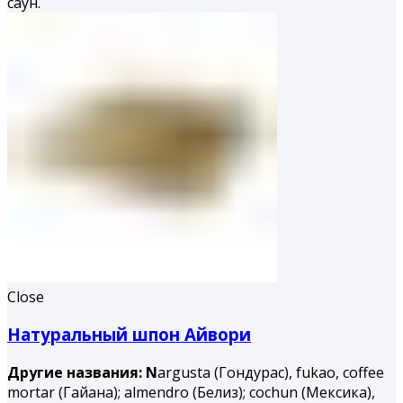
саун.
Close
Натуральный шпон Айвори
Другие названия: N
argusta (Гондурас), fukao, coffee
mortar (Гайана); almendro (Белиз); cochun (Мексика),