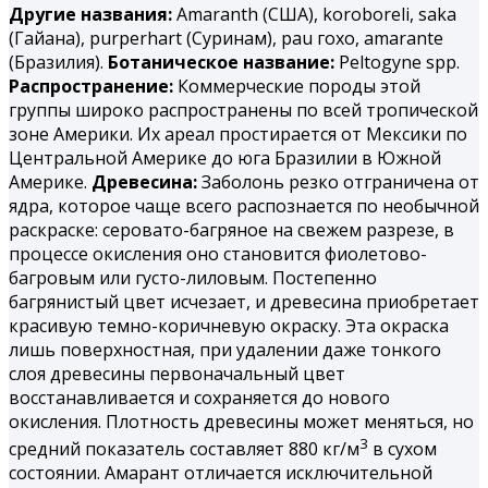
Другие названия:
Amaranth (США), koroboreli, saka
(Гайана), purperhart (Суринам), раu гохо, amarantе
(Бразилия).
Ботаническое название:
Peltogyne spp.
Распространение:
Коммерческие породы этой
группы широко распространены по всей тропической
зоне Америки. Их ареал простирается от Мексики по
Центральной Америке до юга Бразилии в Южной
Америке.
Древесина:
Заболонь резко отграничена от
ядра, которое чаще всего распознается по необычной
раскраске: серовато-багряное на свежем разрезе, в
процессе окисления оно становится фиолетово-
багровым или густо-лиловым. Постепенно
багрянистый цвет исчезает, и древесина приобретает
красивую темно-коричневую окраску. Эта окраска
лишь поверхностная, при удалении даже тонкого
слоя древесины первоначальный цвет
восстанавливается и сохраняется до нового
окисления. Плотность древесины может меняться, но
3
средний показатель составляет 880 кг/м
в сухом
состоянии. Амарант отличается исключительной