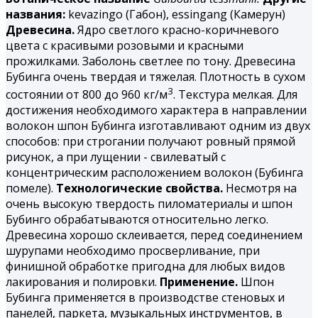
названия:
kevazingo (Габон), essingang (Камерун)
Древесина.
Ядро светлого красно-коричневого
цвета с красивыми розовыми и красными
прожилками. Заболонь светлее по тону. Древесина
Бубинга
очень твердая и тяжелая. Плотность в сухом
3
состоянии от 800 до 960 кг/м
. Текстура мелкая. Для
достижения необходимого характера в направлении
волокон шпон Бубинга изготавливают одним из двух
способов: при строгании получают ровный прямой
рисунок, а при лущении - свилеватый с
концентрическим расположением волокон (Бубинга
помеле).
Технологические свойства.
Несмотря на
очень высокую твердость пиломатериалы и шпон
Бубинго обрабатываются относительно легко.
Древесина хорошо склеивается, перед соединением
шурупами необходимо просверливание, при
финишной обработке пригодна для любых видов
лакирования и полировки.
Применение.
Шпон
Бубинга применяется в производстве стеновых и
панелей, паркета, музыкальных инструментов, в