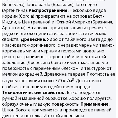
Венесуэла), louro pardo (Бразилия), loro negro
(Аргентина).
Распространение.
Несколько видов
кордии (Cordia) произрастают на островах Вест-
Индии, в Центральной и Южной Америке (Бразилия,
Аргентина). На ареале произрастания встречается
редко и высоко ценится из-за своих эстетических
свойств.
Древесина.
Ядро от табачного цвета до до
красновато-коричневого, с неравномерными темно-
коричневыми или черными полосами, довольно
резко разграничено с сероватой или желтоватой
заболонью. Древесина бокоте имеет маслянистую
поверхность с переменным блеском, и текстурой от
мелкой до средней. Древесина твердая. Плотность ее
3
в сухом состоянии около 770 кг/м
. Достаточно
стойкая к внешним воздействиям порода.
Технологические свойства.
Легко поддается
ручной и машинной обработке. Хорошо полируется,
образуя очень гладкую поверхность.
Применение.
Шпон Бокоте применяется в производстве панелей
для стен и потолка. Из этой древесины