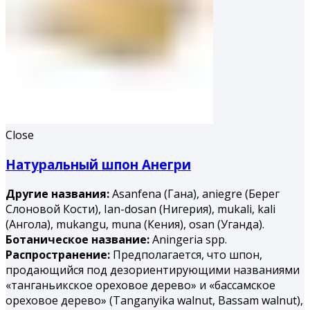
Close
Натуральный шпон Анегри
Другие названия:
Asanfena (Гана), aniegre (Берег
Слоновой Кости), Ian-dosan (Нигерия), mukali, kali
(Ангола), mukangu, muna (Ке­ния), osan (Уганда).
Ботаническое название:
Aningeria spp.
Распространение:
Предполагается, что шпон,
продающийся под дезориентирующими названиями
«танганьикское ореховое дерево» и «бассамское
ореховое дерево» (Tanganyika walnut, Bassam walnut),