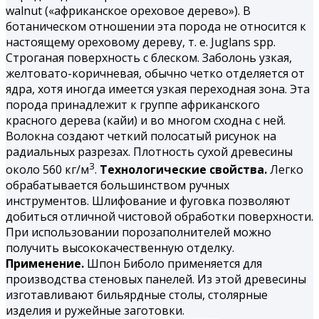
walnut («африканское ореховое дерево»). В
ботаническом отношении эта порода не относится к
настоящему ореховому дереву, т. е. Juglans spp.
Строганая поверхность с блеском. Заболонь узкая,
желтовато-коричневая, обычно четко отделяется от
ядра, хотя иногда имеется узкая переходная зона. Эта
порода принадлежит к группе африканского
красного дерева (кайи) и во многом сходна с ней.
Волокна создают четкий полосатый рисунок на
радиальных разрезах. Плотность сухой древесины
3
около 560 кг/м
.
Технологические свойства.
Легко
обрабатывается большинством ручных
инструментов. Шлифование и фуговка позволяют
добиться отличной чистовой обработки поверхности.
При использовании порозаполнителей можно
получить высококачественную отделку.
Применение.
Шпон Биболо применяется для
производства стеновых панелей. Из этой древесины
изготавливают бильярдные столы, столярные
изделия и ружейные заготовки.