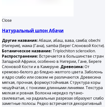
Close
Натуральный шпон Абачи
Другие названия:
Абаши, абаш, вава, самба; obechi
(Нигерия), wawa (Гана), samba (Берег Слоновой Кости).
Ботаническое название:
Triplochiton scleroxilon.
Распространение:
Встречается в большинстве стран
Западной Африки, особенно в Нигерии, Гане, Береге
Слоновой Кости и в Камеруне.
Древесина:
От
кремово-белого до бледно-желтого цвета. Заболонь
и ядро слабо или совсем не различаются. Древесина
мягкая, прочная, формоустойчивая. Структура коры
чешуйчатая, с тонкими длинными линиями. Текстура
мелкая и ровная. Волокна нередко путано-
свилеватые, на радиальных разрезах образуют слабо
заметные полосы. Редко встречается декоративный