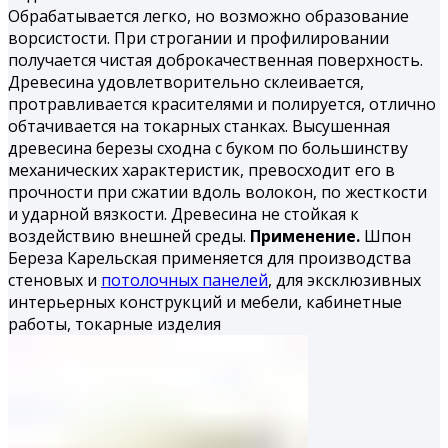
Обрабатывается легко, но воз­можно образование
ворсистости. При строгании и профилиро­вании
получается чистая доброкачественная поверхность.
Дре­весина удовлетворительно склеивается,
протравливается кра­сителями и полируется, отлично
обтачивается на токарных станках. Высушенная
древесина березы сходна с буком по большинству
механических характеристик, превосходит его в
прочности при сжатии вдоль волокон, по жесткости
и удар­ной вязкости. Древесина не стойкая к
воздействию внешней среды.
Применение.
Шпон
Береза Карельская применяется для производства
стеновых и
потолочных панелей
, для эксклюзивных
интерьерных конструкций и мебели, кабинетные
работы, токарные из­делия