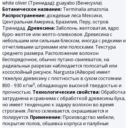
white oliver (Тринидад); guayabo (Венесуэла).
Ботаническое название:
Terminalia amazonia.
Распространение:
дождевые леса Мексики,
Центральная Америка, Бразилия, Перу, остров
Тринидад.
Древесина:
Заболонь желтоватая, ядро
буро-желтое или желто-оливковое. Древесина с
небольшим или сильным блеском, иногда с редкими и
отчетливыми штрихами или полосками. Текстура
среднего размера. Расположение волокон
беспорядочное, обычно путано-свилеватое, на
радиальных разрезах наблюдается полосатый или
косослойный рисунок. Nargusta (Айвори) имеет
тяжелую древесину с плотностью в сухом состоянии
3
800 - 930 кг\м
, обладающую высокой твердостью и
прочностью.
Технологические свойства:
Обработка
затруднена и сравнима с обработкой древесины бука,
но имеет тенденцию к задиру волокон во время
строгания. Легко склеивается, окрашивается и
полируется.
Применение:
Производство мебели,
покрытие полов, обшивка корпуса и палубные