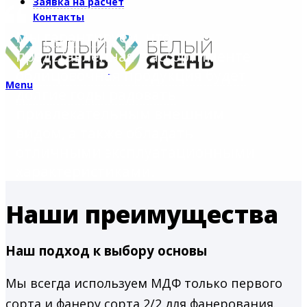
Заявка на расчет
Контакты
Мы гарантируем
, что
представленная в ассортименте
облицовочная продукция будет
Menu
долгие годы радовать
привлекательным внешним
видом, а также обладать
отличными эксплуатационными
характеристиками.
Наши преимущества
Наш подход к выбору основы
Мы всегда используем МДФ только первого
сорта и фанеру сорта 2/2 для фанерования.