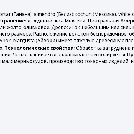
ortar (Гайана); almendro (Белиз); cochun (Мексика), white 
странение:
дождевые леса Мексики, Центральная Амери
ли желто-оливковое. Древесина с небольшим или сильн
него размера. Расположение волокон беспорядочное, о
нок. Nargusta (Айвори) имеет тяжелую древесину с плот
ю.
Технологические свойства:
Обработка затруднена и
ния. Легко склеивается, окрашивается и полируется.
Пр
ы маломерных судов, производство токарных изделий, 