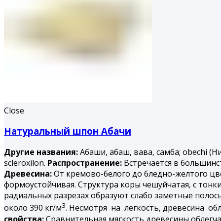
Close
Натуральный шпон Абачи
Другие названия:
Абаши, абаш, вава, самба; obechi (Н
scleroxilon.
Распространение:
Встречается в большинст
Древесина:
От кремово-белого до бледно-желтого цвет
формоустойчивая. Структура коры чешуйчатая, с тонк
радиальных разрезах образуют слабо заметные полосы
3
около 390 кг/м
. Несмотря на легкость, древесина об
свойства:
Сравнительная мягкость древесины облегча