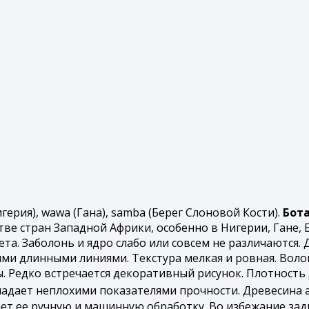
игерия), wawa (Гана), samba (Берег Слоновой Кости).
Бот
ве стран Западной Африки, особенно в Нигерии, Гане, 
а. Заболонь и ядро слабо или совсем не различаются. 
ими длинными линиями. Текстура мелкая и ровная. Воло
. Редко встречается декоративный рисунок. Плотность 
ладает неплохими показателями прочности. Древесина 
ет ее ручную и машинную обработку. Во избежание за