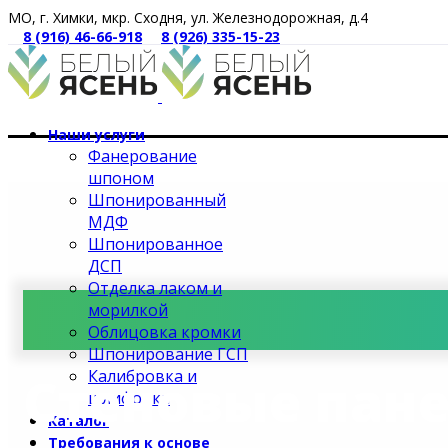
МО, г. Химки, мкр. Сходня, ул. Железнодорожная, д.4
8 (916) 46-66-918
8 (926) 335-15-23
Наши услуги
Фанерование
шпоном
Шпонированный
МДФ
Шпонированное
ДСП
Отделка лаком и
морилкой
Облицовка кромки
Шпонирование ГСП
Калибровка и
Стеновые пан
шлифовка
Каталог
Требования к основе