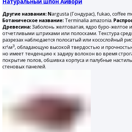
Натуральный шпон Айвори
Другие названия: N
argusta (Гондурас), fukao, coffee m
Ботаническое название:
Terminalia amazonia.
Распро
Древесина:
Заболонь желтоватая, ядро буро-желтое и
отчетливыми штрихами или полосками. Текстура сред
разрезах наблюдается полосатый или косослойный рису
3
кг\м
, обладающую высокой твердостью и прочность
но имеет тенденцию к задиру волокон во время строга
покрытие полов, обшивка корпуса и палубные настил
стеновых панелей.