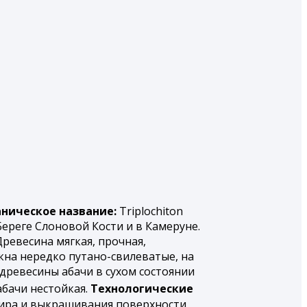
аническое название:
Triplochiton
Береге Слоновой Кости и в Камеруне.
Древесина мягкая, прочная,
кна нередко путано-свилеватые, на
древесины абачи в сухом состоянии
абачи нестойкая.
Технологические
дира и выкрашивания поверхности