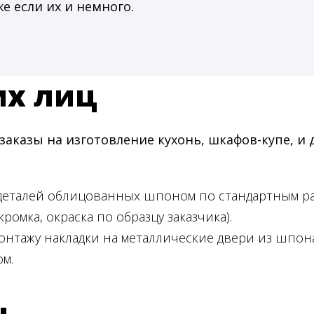
же если их и немного.
их лиц
казы на изготовление кухонь, шкафов-купе, и 
 деталей облицованных шпоном по стандартным р
кромка, окраска по образцу заказчика).
онтажу накладки на металлические двери из шпона
м.
ц