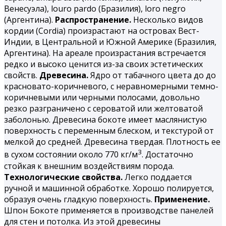
Венесуэла), louro pardo (Бразилия), loro negro
(Аргентина).
Распространение.
Несколько видов
кордии (Cordia) произрастают на островах Вест-
Индии, в Центральной и Южной Америке (Бразилия,
Аргентина). На ареале произрастания встречается
редко и высоко ценится из-за своих эстетических
свойств.
Древесина.
Ядро от табачного цвета до до
красновато-коричневого, с неравномерными темно-
коричневыми или черными полосами, довольно
резко разграничено с сероватой или желтоватой
заболонью. Древесина бокоте имеет маслянистую
поверхность с переменным блеском, и текстурой от
мелкой до средней. Древесина твердая. Плотность ее
3
в сухом состоянии около 770 кг/м
. Достаточно
стойкая к внешним воздействиям порода.
Технологические свойства.
Легко поддается
ручной и машинной обработке. Хорошо полируется,
образуя очень гладкую поверхность.
Применение.
Шпон Бокоте применяется в производстве панелей
для стен и потолка. Из этой древесины