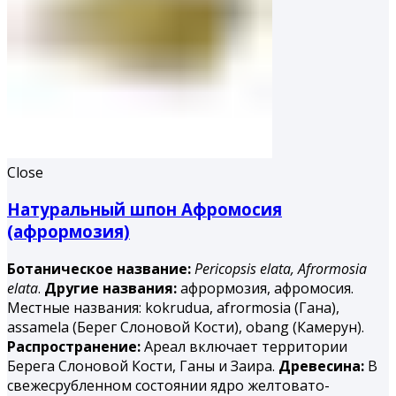
Close
Натуральный шпон Афромосия
(афрормозия)
Ботаническое название:
Pericopsis elata,
Afrormosia
elata
.
Другие названия:
афрормозия, афромосия.
Местные названия: kokrudua, afrormosia (Гана),
assamela (Берег Слоновой Кости), obang (Камерун).
Распространение:
Ареал включает территории
Берега Слоновой Кости, Ганы и Заира.
Древесина:
В
свежесрубленном состоянии ядро желтовато-