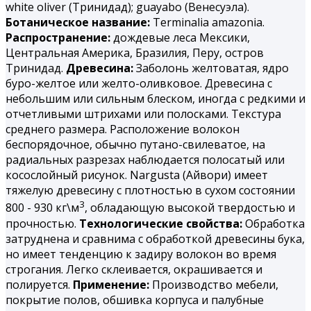
white oliver (Тринидад); guayabo (Венесуэла).
Ботаническое название:
Terminalia amazonia.
Распространение:
дождевые леса Мексики,
Центральная Америка, Бразилия, Перу, остров
Тринидад.
Древесина:
Заболонь желтоватая, ядро
буро-желтое или желто-оливковое. Древесина с
небольшим или сильным блеском, иногда с редкими и
отчетливыми штрихами или полосками. Текстура
среднего размера. Расположение волокон
беспорядочное, обычно путано-свилеватое, на
радиальных разрезах наблюдается полосатый или
косослойный рисунок. Nargusta (Айвори) имеет
тяжелую древесину с плотностью в сухом состоянии
3
800 - 930 кг\м
, обладающую высокой твердостью и
прочностью.
Технологические свойства:
Обработка
затруднена и сравнима с обработкой древесины бука,
но имеет тенденцию к задиру волокон во время
строгания. Легко склеивается, окрашивается и
полируется.
Применение:
Производство мебели,
покрытие полов, обшивка корпуса и палубные