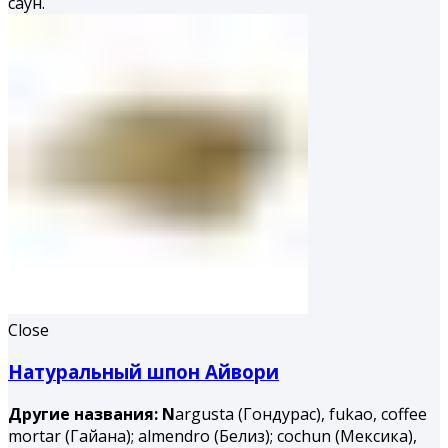
саун.
Close
Натуральный шпон Айвори
Другие названия: N
argusta (Гондурас), fukao, coffee
mortar (Гайана); almendro (Белиз); cochun (Мексика),