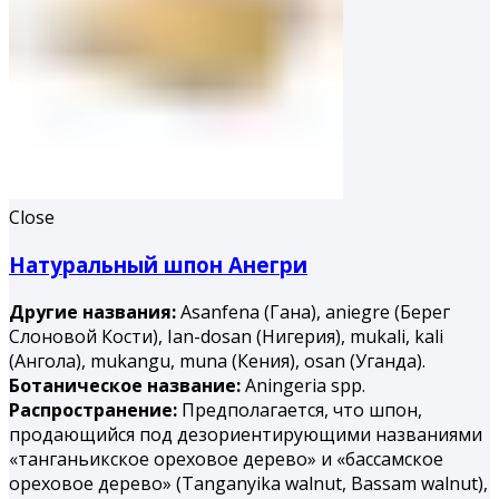
Close
Натуральный шпон Анегри
Другие названия:
Asanfena (Гана), aniegre (Берег
Слоновой Кости), Ian-dosan (Нигерия), mukali, kali
(Ангола), mukangu, muna (Ке­ния), osan (Уганда).
Ботаническое название:
Aningeria spp.
Распространение:
Предполагается, что шпон,
продающийся под дезориентирующими названиями
«танганьикское ореховое дерево» и «бассамское
ореховое дерево» (Tanganyika walnut, Bassam walnut),