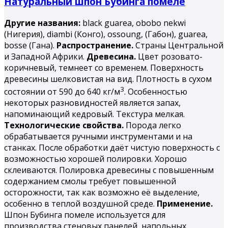
Натуральный шпон Бубинга помеле
Другие названия:
black guarea, obobo nekwi
(Нигерия), diambi (Конго), ossoung, (Габон), guarea,
bosse (Гана).
Распространение.
Страны Центральной
и Западной Африки.
Древесина.
Цвет розовато-
коричневый, темнеет со временем. Поверхность
древесины шелковистая на вид. Плотность в сухом
3
состоянии от 590 до 640 кг/м
. Особенностью
некоторых разновидностей является запах,
напоминающий кедровый. Текстура мелкая.
Технологические свойства.
Порода легко
обрабатывается ручными инструментами и на
станках. После обработки даёт чистую поверхность с
возможностью хорошей полировки. Хорошо
склеиваются. Полировка древесины с повышенным
содержанием смолы требует повышенной
осторожности, так как возможно её выделение,
особенно в теплой воздушной среде.
Применение.
Шпон Бубинга помеле используется для
производства стеновых панелей, напольных