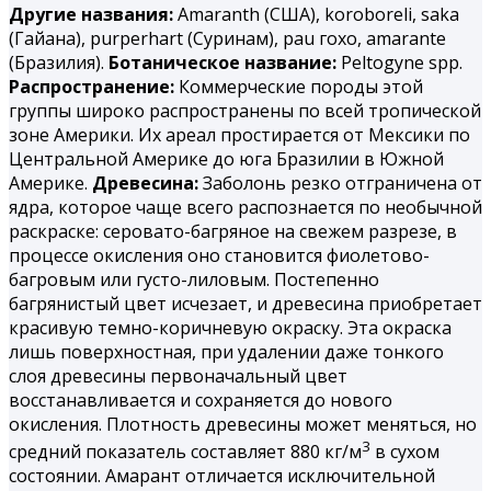
Другие названия:
Amaranth (США), koroboreli, saka
(Гайана), purperhart (Суринам), раu гохо, amarantе
(Бразилия).
Ботаническое название:
Peltogyne spp.
Распространение:
Коммерческие породы этой
группы широко распространены по всей тропической
зоне Америки. Их ареал простирается от Мексики по
Центральной Америке до юга Бразилии в Южной
Америке.
Древесина:
Заболонь резко отграничена от
ядра, которое чаще всего распознается по необычной
раскраске: серовато-багряное на свежем разрезе, в
процессе окисления оно становится фиолетово-
багровым или густо-лиловым. Постепенно
багрянистый цвет исчезает, и древесина приобретает
красивую темно-коричневую окраску. Эта окраска
лишь поверхностная, при удалении даже тонкого
слоя древесины первоначальный цвет
восстанавливается и сохраняется до нового
окисления. Плотность древесины может меняться, но
3
средний показатель составляет 880 кг/м
в сухом
состоянии. Амарант отличается исключительной