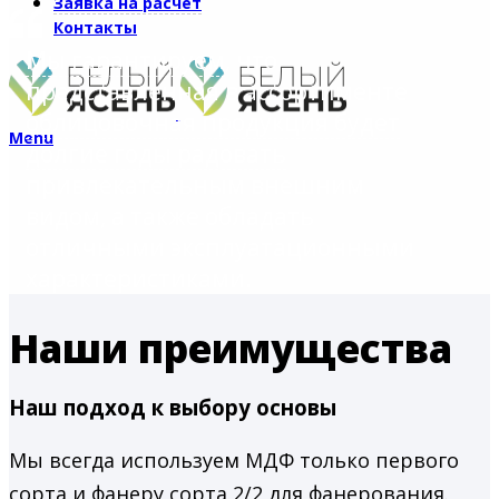
Заявка на расчет
Контакты
Мы гарантируем
, что
представленная в ассортименте
облицовочная продукция будет
Menu
долгие годы радовать
привлекательным внешним
видом, а также обладать
отличными эксплуатационными
характеристиками.
Наши преимущества
Наш подход к выбору основы
Мы всегда используем МДФ только первого
сорта и фанеру сорта 2/2 для фанерования.