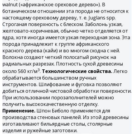
walnut («африканское ореховое дерево»). В
ботаническом отношении эта порода не относится к
настоящему ореховому дереву, т. е. Juglans spp.
Строганая поверхность с блеском. Заболонь узкая,
желтовато-коричневая, обычно четко отделяется от
ядра, хотя иногда имеется узкая переходная зона. Эта
порода принадлежит к группе африканского
красного дерева (кайи) и во многом сходна с ней.
Волокна создают четкий полосатый рисунок на
радиальных разрезах. Плотность сухой древесины
3
около 560 кг/м
.
Технологические свойства.
Легко
обрабатывается большинством ручных
инструментов. Шлифование и фуговка позволяют
добиться отличной чистовой обработки поверхности.
При использовании порозаполнителей можно
получить высококачественную отделку.
Применение.
Шпон Биболо применяется для
производства стеновых панелей. Из этой древесины
изготавливают бильярдные столы, столярные
изделия и ружейные заготовки.