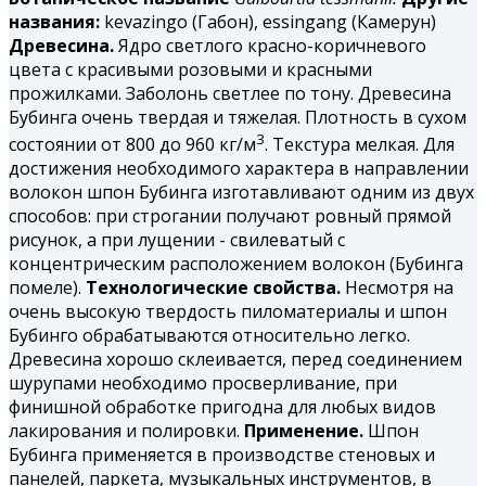
названия:
kevazingo (Габон), essingang (Камерун)
Древесина.
Ядро светлого красно-коричневого
цвета с красивыми розовыми и красными
прожилками. Заболонь светлее по тону. Древесина
Бубинга
очень твердая и тяжелая. Плотность в сухом
3
состоянии от 800 до 960 кг/м
. Текстура мелкая. Для
достижения необходимого характера в направлении
волокон шпон Бубинга изготавливают одним из двух
способов: при строгании получают ровный прямой
рисунок, а при лущении - свилеватый с
концентрическим расположением волокон (Бубинга
помеле).
Технологические свойства.
Несмотря на
очень высокую твердость пиломатериалы и шпон
Бубинго обрабатываются относительно легко.
Древесина хорошо склеивается, перед соединением
шурупами необходимо просверливание, при
финишной обработке пригодна для любых видов
лакирования и полировки.
Применение.
Шпон
Бубинга применяется в производстве стеновых и
панелей, паркета, музыкальных инструментов, в