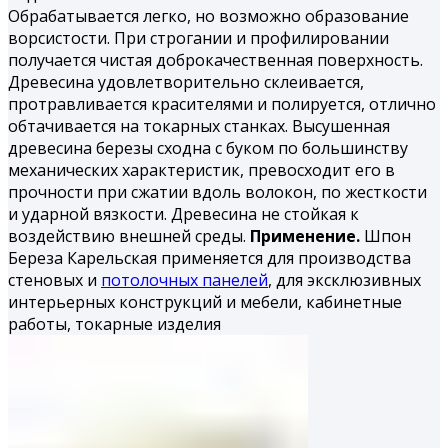
Обрабатывается легко, но воз­можно образование
ворсистости. При строгании и профилиро­вании
получается чистая доброкачественная поверхность.
Дре­весина удовлетворительно склеивается,
протравливается кра­сителями и полируется, отлично
обтачивается на токарных станках. Высушенная
древесина березы сходна с буком по большинству
механических характеристик, превосходит его в
прочности при сжатии вдоль волокон, по жесткости
и удар­ной вязкости. Древесина не стойкая к
воздействию внешней среды.
Применение.
Шпон
Береза Карельская применяется для производства
стеновых и
потолочных панелей
, для эксклюзивных
интерьерных конструкций и мебели, кабинетные
работы, токарные из­делия