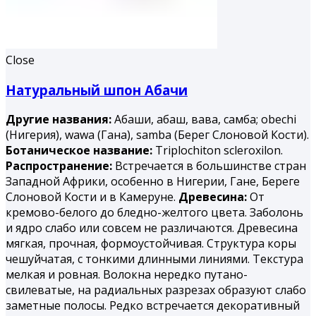
Close
Натуральный шпон Абачи
Другие названия:
Абаши, абаш, вава, самба; obechi
(Нигерия), wawa (Гана), samba (Берег Слоновой Кости).
Ботаническое название:
Triplochiton scleroxilon.
Распространение:
Встречается в большинстве стран
Западной Африки, особенно в Нигерии, Гане, Береге
Слоновой Кости и в Камеруне.
Древесина:
От
кремово-белого до бледно-желтого цвета. Заболонь
и ядро слабо или совсем не различаются. Древесина
мягкая, прочная, формоустойчивая. Структура коры
чешуйчатая, с тонкими длинными линиями. Текстура
мелкая и ровная. Волокна нередко путано-
свилеватые, на радиальных разрезах образуют слабо
заметные полосы. Редко встречается декоративный