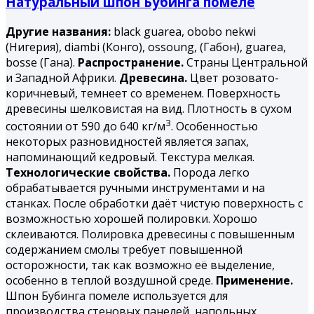
Натуральный шпон Бубинга помеле
Другие названия:
black guarea, obobo nekwi
(Нигерия), diambi (Конго), ossoung, (Габон), guarea,
bosse (Гана).
Распространение.
Страны Центральной
и Западной Африки.
Древесина.
Цвет розовато-
коричневый, темнеет со временем. Поверхность
древесины шелковистая на вид. Плотность в сухом
3
состоянии от 590 до 640 кг/м
. Особенностью
некоторых разновидностей является запах,
напоминающий кедровый. Текстура мелкая.
Технологические свойства.
Порода легко
обрабатывается ручными инструментами и на
станках. После обработки даёт чистую поверхность с
возможностью хорошей полировки. Хорошо
склеиваются. Полировка древесины с повышенным
содержанием смолы требует повышенной
осторожности, так как возможно её выделение,
особенно в теплой воздушной среде.
Применение.
Шпон Бубинга помеле используется для
производства стеновых панелей, напольных