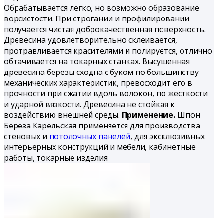
Обрабатывается легко, но воз­можно образование
ворсистости. При строгании и профилиро­вании
получается чистая доброкачественная поверхность.
Дре­весина удовлетворительно склеивается,
протравливается кра­сителями и полируется, отлично
обтачивается на токарных станках. Высушенная
древесина березы сходна с буком по большинству
механических характеристик, превосходит его в
прочности при сжатии вдоль волокон, по жесткости
и удар­ной вязкости. Древесина не стойкая к
воздействию внешней среды.
Применение.
Шпон
Береза Карельская применяется для производства
стеновых и
потолочных панелей
, для эксклюзивных
интерьерных конструкций и мебели, кабинетные
работы, токарные из­делия