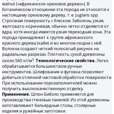
walnut («африканское ореховое дерево»). В
ботаническом отношении эта порода не относится к
настоящему ореховому дереву, т. е. Juglans spp.
Строганая поверхность с блеском. Заболонь узкая,
желтовато-коричневая, обычно четко отделяется от
ядра, хотя иногда имеется узкая переходная зона. Эта
порода принадлежит к группе африканского
красного дерева (кайи) и во многом сходна с ней.
Волокна создают четкий полосатый рисунок на
радиальных разрезах. Плотность сухой древесины
3
около 560 кг/м
.
Технологические свойства.
Легко
обрабатывается большинством ручных
инструментов. Шлифование и фуговка позволяют
добиться отличной чистовой обработки поверхности.
При использовании порозаполнителей можно
получить высококачественную отделку.
Применение.
Шпон Биболо применяется для
производства стеновых панелей. Из этой древесины
изготавливают бильярдные столы, столярные
изделия и ружейные заготовки.