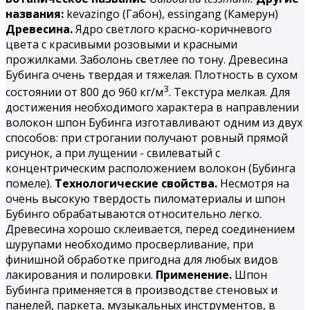
названия:
kevazingo (Габон), essingang (Камерун)
Древесина.
Ядро светлого красно-коричневого
цвета с красивыми розовыми и красными
прожилками. Заболонь светлее по тону. Древесина
Бубинга
очень твердая и тяжелая. Плотность в сухом
3
состоянии от 800 до 960 кг/м
. Текстура мелкая. Для
достижения необходимого характера в направлении
волокон шпон Бубинга изготавливают одним из двух
способов: при строгании получают ровный прямой
рисунок, а при лущении - свилеватый с
концентрическим расположением волокон (Бубинга
помеле).
Технологические свойства.
Несмотря на
очень высокую твердость пиломатериалы и шпон
Бубинго обрабатываются относительно легко.
Древесина хорошо склеивается, перед соединением
шурупами необходимо просверливание, при
финишной обработке пригодна для любых видов
лакирования и полировки.
Применение.
Шпон
Бубинга применяется в производстве стеновых и
панелей, паркета, музыкальных инструментов, в