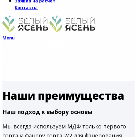
Заявка на расчет
Контакты
Мы гарантируем
, что
представленная в ассортименте
облицовочная продукция будет
Menu
долгие годы радовать
привлекательным внешним
видом, а также обладать
отличными эксплуатационными
характеристиками.
Наши преимущества
Наш подход к выбору основы
Мы всегда используем МДФ только первого
сорта и фанеру сорта 2/2 для фанерования.