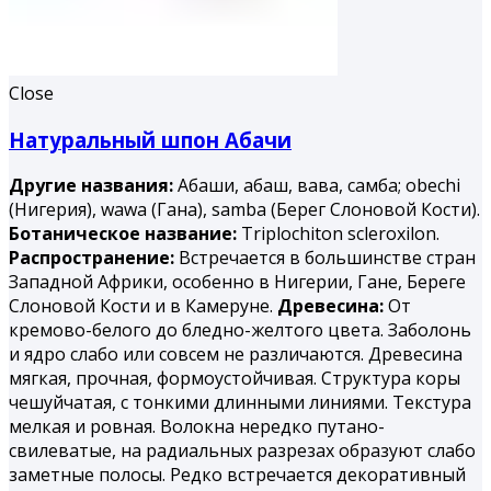
Close
Натуральный шпон Абачи
Другие названия:
Абаши, абаш, вава, самба; obechi
(Нигерия), wawa (Гана), samba (Берег Слоновой Кости).
Ботаническое название:
Triplochiton scleroxilon.
Распространение:
Встречается в большинстве стран
Западной Африки, особенно в Нигерии, Гане, Береге
Слоновой Кости и в Камеруне.
Древесина:
От
кремово-белого до бледно-желтого цвета. Заболонь
и ядро слабо или совсем не различаются. Древесина
мягкая, прочная, формоустойчивая. Структура коры
чешуйчатая, с тонкими длинными линиями. Текстура
мелкая и ровная. Волокна нередко путано-
свилеватые, на радиальных разрезах образуют слабо
заметные полосы. Редко встречается декоративный