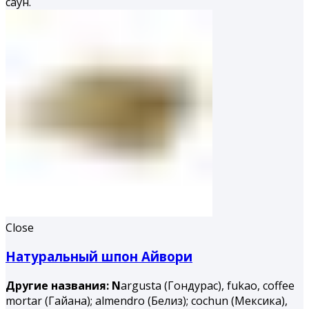
саун.
Close
Натуральный шпон Айвори
Другие названия: N
argusta (Гондурас), fukao, coffee
mortar (Гайана); almendro (Белиз); cochun (Мексика),