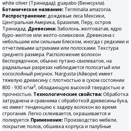
white oliver (Тринидад); guayabo (Венесуэла).
Ботаническое название:
Terminalia amazonia.
Распространение:
дождевые леса Мексики,
Центральная Америка, Бразилия, Перу, остров
Тринидад.
Древесина:
Заболонь желтоватая, ядро
буро-желтое или желто-оливковое. Древесина с
небольшим или сильным блеском, иногда с редкими и
отчетливыми штрихами или полосками. Текстура
среднего размера. Расположение волокон
беспорядочное, обычно путано-свилеватое, на
радиальных разрезах наблюдается полосатый или
косослойный рисунок. Nargusta (Айвори) имеет
тяжелую древесину с плотностью в сухом состоянии
3
800 - 930 кг\м
, обладающую высокой твердостью и
прочностью.
Технологические свойства:
Обработка
затруднена и сравнима с обработкой древесины бука,
но имеет тенденцию к задиру волокон во время
строгания. Легко склеивается, окрашивается и
полируется.
Применение:
Производство мебели,
покрытие полов, обшивка корпуса и палубные