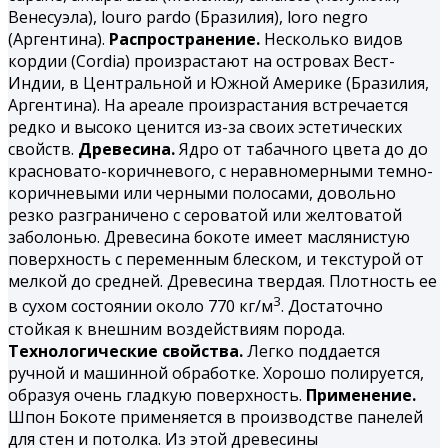
Венесуэла), louro pardo (Бразилия), loro negro
(Аргентина).
Распространение.
Несколько видов
кордии (Cordia) произрастают на островах Вест-
Индии, в Центральной и Южной Америке (Бразилия,
Аргентина). На ареале произрастания встречается
редко и высоко ценится из-за своих эстетических
свойств.
Древесина.
Ядро от табачного цвета до до
красновато-коричневого, с неравномерными темно-
коричневыми или черными полосами, довольно
резко разграничено с сероватой или желтоватой
заболонью. Древесина бокоте имеет маслянистую
поверхность с переменным блеском, и текстурой от
мелкой до средней. Древесина твердая. Плотность ее
3
в сухом состоянии около 770 кг/м
. Достаточно
стойкая к внешним воздействиям порода.
Технологические свойства.
Легко поддается
ручной и машинной обработке. Хорошо полируется,
образуя очень гладкую поверхность.
Применение.
Шпон Бокоте применяется в производстве панелей
для стен и потолка. Из этой древесины