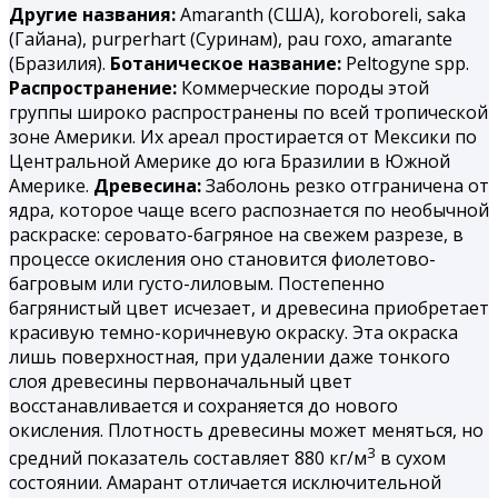
Другие названия:
Amaranth (США), koroboreli, saka
(Гайана), purperhart (Суринам), раu гохо, amarantе
(Бразилия).
Ботаническое название:
Peltogyne spp.
Распространение:
Коммерческие породы этой
группы широко распространены по всей тропической
зоне Америки. Их ареал простирается от Мексики по
Центральной Америке до юга Бразилии в Южной
Америке.
Древесина:
Заболонь резко отграничена от
ядра, которое чаще всего распознается по необычной
раскраске: серовато-багряное на свежем разрезе, в
процессе окисления оно становится фиолетово-
багровым или густо-лиловым. Постепенно
багрянистый цвет исчезает, и древесина приобретает
красивую темно-коричневую окраску. Эта окраска
лишь поверхностная, при удалении даже тонкого
слоя древесины первоначальный цвет
восстанавливается и сохраняется до нового
окисления. Плотность древесины может меняться, но
3
средний показатель составляет 880 кг/м
в сухом
состоянии. Амарант отличается исключительной