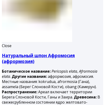
Close
Натуральный шпон Афромосия
(афрормозия)
Ботаническое название:
Pericopsis elata,
Afrormosia
elata
.
Другие названия:
афрормозия, афромосия.
Местные названия: kokrudua, afrormosia (Гана),
assamela (Берег Слоновой Кости), obang (Камерун).
Распространение:
Ареал включает территории
Берега Слоновой Кости, Ганы и Заира.
Древесина:
В
свежесрубленном состоянии ядро желтовато-