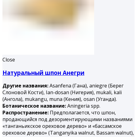
Close
Натуральный шпон Анегри
Другие названия:
Asanfena (Гана), aniegre (Берег
Слоновой Кости), Ian-dosan (Нигерия), mukali, kali
(Ангола), mukangu, muna (Ке­ния), osan (Уганда).
Ботаническое название:
Aningeria spp.
Распространение:
Предполагается, что шпон,
продающийся под дезориентирующими названиями
«танганьикское ореховое дерево» и «бассамское
ореховое дерево» (Tanganyika walnut, Bassam walnut),